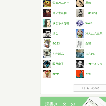
鷺@みんさー
黒鶫
肆ノ壱貳參
H!deking
さとちん@脊椎オパ3/10参戦
taxee
湯な
冷えた八宝菜
4/123
白狐
ちかぽん
よんの。
閻乃魔子
シガー＆シュガー
mmts
空蝉
もっとみる
読書メーターの