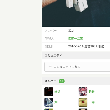
メンバー
31人
管理人
四野一二三
開設日
2016/07/11(運営3681日目)
コミュニティ
コミュニティに参加
メンバー
31
暗渠
荒野
刻
小梅