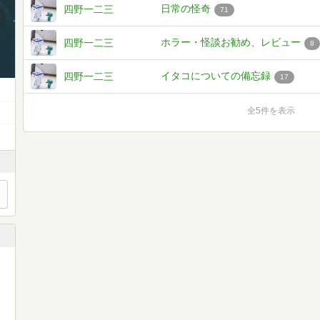
日常の怪奇
四野一二三
71
ホラー・怪談お勧め、レビュー
四野一二三
8
イタコについての備忘録
四野一二三
17
全5件を表示