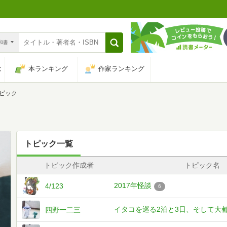
n和書
は
本ランキング
作家ランキング
ピック
トピック一覧
トピック作成者
トピック名
2017年怪談
4/123
6
イタコを巡る2泊と3日、そして大
四野一二三