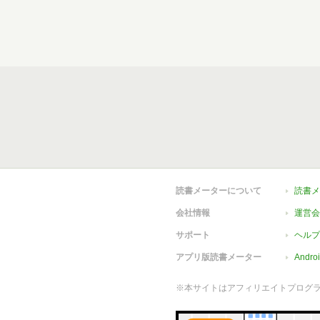
読書メーターについて
読書メ
会社情報
運営会
サポート
ヘルプ
アプリ版読書メーター
Andr
※本サイトはアフィリエイトプログ