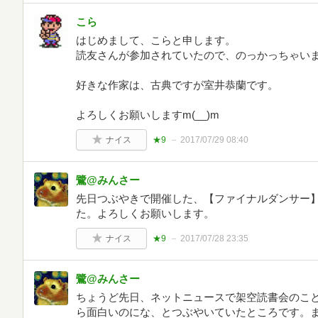
こら
はじめまして、こらと申します。
読友さんが参加されていたので、のっかっちゃいまし
好きな作家は、古典ですが室井恭蘭です。
よろしくお願いしますm(__)m
ナイス
★9
2017/07/29 08:40
鷺@みんさー
先日つぶやきで開催した、【ファイナルダンサー
た。よろしくお願いします。
ナイス
★9
2017/07/28 23:35
鷺@みんさー
ちょうど先日、ネットニュースで架空読書会のこ
ら面白いのにな、とつぶやいていたところです。