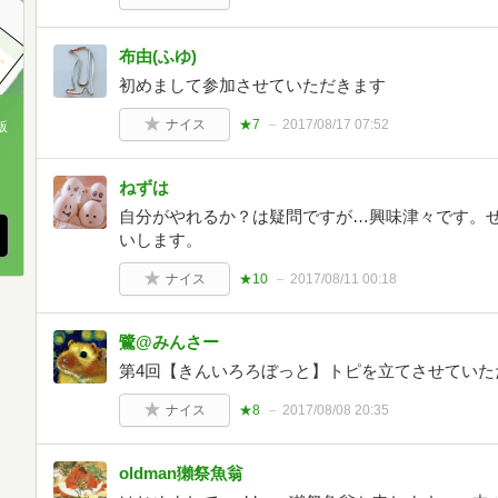
布由(ふゆ)
初めまして参加させていただきます
ナイス
★7
2017/08/17 07:52
版
、
ねずは
自分がやれるか？は疑問ですが…興味津々です。
いします。
ナイス
★10
2017/08/11 00:18
鷺@みんさー
第4回【きんいろろぼっと】トピを立てさせていた
ナイス
★8
2017/08/08 20:35
oldman獺祭魚翁