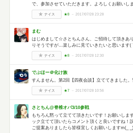
で、参加させていただきます。よろしくお願いし
ナイス
★8
2017/07/28 23:28
まむ
はじめまして☆さとちんさん、ご招待して頂きあ
りそうですが…楽しみに見ていきたいと思います( ´
ナイス
★8
2017/07/28 12:30
でぶほー＠化け族
すんません。第2回【四夜会談】立ててきました。皆様
ナイス
★7
2017/07/28 10:56
さとちん@脊椎オパ3/10参戦
もちろん黙って立てて頂きたいです！お願いしますm
ック立てて頂いたらコメント頂くと良いですね！
ご提案ありましたら皆様宜しくお願いしますm(_ _