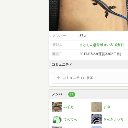
メンバー
37人
管理人
さとちん@脊椎オパ3/10参戦
開設日
2017/07/23(運営3302日目)
コミュニティ
コミュニティに参加
メンバー
37
みずえ
まゆ
でんでん
きんぎょっち