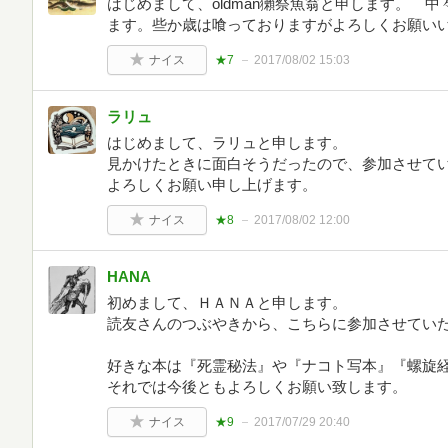
はじめまして、oldman獺祭魚翁と申します。 
ます。些か歳は喰っておりますがよろしくお願い
ナイス
★7
2017/08/02 15:03
ラリュ
はじめまして、ラリュと申します。
見かけたときに面白そうだったので、参加させて
よろしくお願い申し上げます。
ナイス
★8
2017/08/02 12:00
HANA
初めまして、ＨＡＮＡと申します。
読友さんのつぶやきから、こちらに参加させてい
好きな本は『死霊秘法』や『ナコト写本』『螺旋
それでは今後ともよろしくお願い致します。
ナイス
★9
2017/07/29 20:40