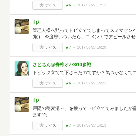
ナイス
★6
2017/07/27 17:13
山ﾒ
管理人様へ黙ってトピ立ててしまってスミマセン<m
(恥) 今度思いついたら、コメントでアピールさせ
ナイス
★7
2017/07/27 16:29
さとちん@脊椎オパ3/10参戦
トピック立てて下さったのですか？気づかなくて
ナイス
★6
2017/07/27 15:23
山ﾒ
戸隠の蕎麦湯～、を捩ってトピ立ててみましたが
ます^^;
ナイス
★7
2017/07/27 14:13