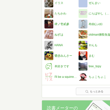
イリス
ぜんまい
たちかわ
にらばやし（呼）ねぎ
肆ノ壱貳參
布由(ふゆ)
ねずは
oldman獺祭魚
HANA
やんも
鷺@みんさー
まむ
本好きです
tree_topy
I'll be a squirrel！（ビアリス）
ちょこちょこ
もっとみる
読書メーターの