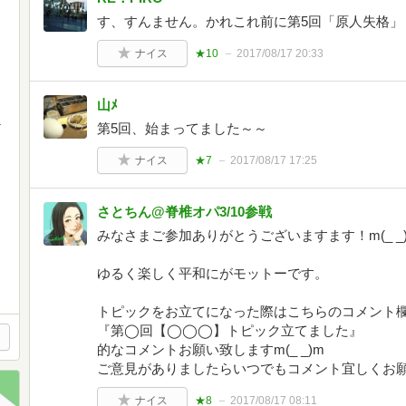
す、すんません。かれこれ前に第5回「原人失格」
ナイス
★10
2017/08/17 20:33
山ﾒ
第5回、始まってました～～
翁
ナイス
★7
2017/08/17 17:25
さとちん@脊椎オパ3/10参戦
みなさまご参加ありがとうございますます！m(_ 
ゆるく楽しく平和にがモットーです。
トピックをお立てになった際はこちらのコメント
『第◯回【◯◯◯】トピック立てました』
的なコメントお願い致しますm(_ _)m
ご意見がありましたらいつでもコメント宜しくお願いし
ナイス
★8
2017/08/17 08:11