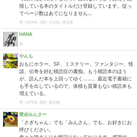
憶している本のタイトルだけ登録しています。従っ
てページ数はあてになりません...
男
1954年
A型
その他
埼玉県
HANA
男
やんも
おもにホラー、SF、ミステリー、ファンタジー、怪
談、伝奇を好む積読症の書痴。もう積読本のほう
が、読んだ本を上回ってゆく……。最近電子書籍に
も手を出しているので、体積も質量もない積読本も
増えている。
男
1970年
B型
東京都
鷺@みんさー
「さぎちゃん」でも「みんさん」でも、お好きにお
呼びください。