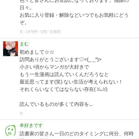
色々と皆さんにお世話になっております。感謝の
日々。
お気に入り登録・解除などいつでもお気軽にどう
ぞ。
女
1978年
O型
京都府
まむ
初めまして☆☆
訪問ありがとうございます♡<(_ _*)>
小さい頃からマンガが大好きで
もう一生漫画は読んでいくんだろうなと
最近思ってます(笑) ない生活が考えられない！
それくらいなくてはならない存在( ꈍᴗꈍ)
読んでいるものが多くて内容を...
女
本好きです
読書家の皆さん一日のどのタイミングに何分、何時