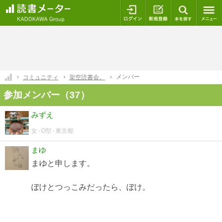
ログイン
新規登録
本を探
メンバー
コミュニティ
架空読書会。
参加メンバー（37）
みずえ
女
O型
東京都
まゆ
まゆと申します。
ぼけとつっこみだったら、ぼけ。