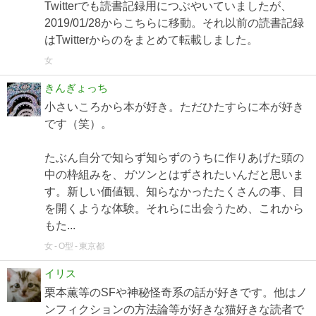
Twitterでも読書記録用につぶやいていましたが、
2019/01/28からこちらに移動。それ以前の読書記録
はTwitterからのをまとめて転載しました。
女
きんぎょっち
小さいころから本が好き。ただひたすらに本が好き
です（笑）。
たぶん自分で知らず知らずのうちに作りあげた頭の
中の枠組みを、ガツンとはずされたいんだと思いま
す。新しい価値観、知らなかったたくさんの事、目
を開くような体験。それらに出会うため、これから
もた...
女
O型
東京都
イリス
栗本薫等のSFや神秘怪奇系の話が好きです。他はノ
ンフィクションの方法論等が好きな猫好きな読者で