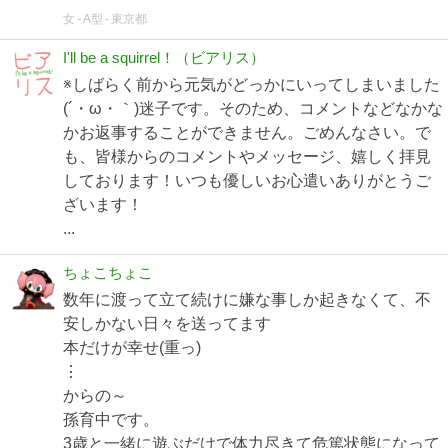
女
A型
東京都
I'll be a squirrel！（ビアリス）
※しばらく前から元気がどっかにいってしまいました
(´・ω・｀)迷子です。そのため、コメントなどなかな
かお返事することができません。ごめんなさい。で
も、皆様からのコメントやメッセージ、嬉しく拝見
しております！いつも優しいお心遣いありがとうご
ざいます！
...
ちょこちょこ
数年に渡って立て続けに嫌な事しか起きなくて、不
安しかない日々を送ってます
本だけが幸せ(重っ)
⋮
からの～
孫育中です。
3歳と一緒に遊ぶだけで体力尽きて危篤状態になって