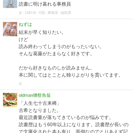
読書に明け暮れる事務員
女
1981年
O型
事務系
福島県
ねずは
結末が早く知りたい。
けど
読み終わってしまうのがもったいない。
そんな葛藤がたまらなく好きです。
だから好きなものしか読みません。
本に関してはとことん独りよがりを貫いてます。
女
oldman獺祭魚翁
「人生七十古来稀」
古希となりました。
最近読書量が落ちてきているのが悩みです。
読書歴はもう60年以上になります。読書歴が長いの
で文庫化された本も有り、面倒なのでとりあえず記