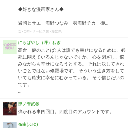
◆好きな漫画家さん◆
岩岡ヒサエ 海野つなみ 羽海野チカ 御...
女
O型
サービス業
愛知県
にらばやし（呼）ねぎ
高倉 健のことば: 人は誰でも幸せになるために、必
死に悶えているんじゃないですか。 心を閉ざし、悩
みながらも幸せになろうとする。 それは決してきれ
いごとではない修羅場です。 そういう生き方をして
いても確実に幸せにむかっている。 そう信じたいの
です。
...
肆ノ壱貳參
弾かれる事四回目。四度目のアカウントです。
布由(ふゆ)