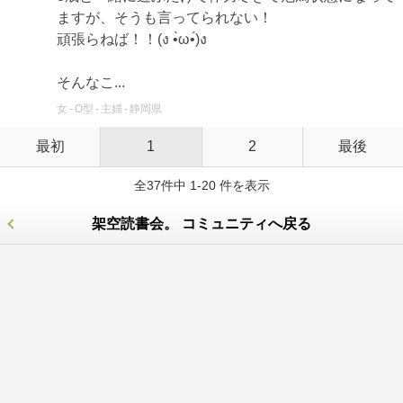
ますが、そうも言ってられない！
頑張らねば！！(ง •̀ω•́)ง
そんなこ...
女
O型
主婦
静岡県
最初
1
2
最後
全37件中 1-20 件を表示
架空読書会。 コミュニティへ戻る