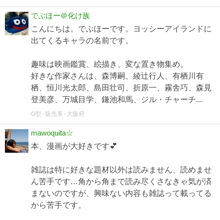
でぶほー＠化け族
こんにちは。でぶほーです。ヨッシーアイランドに
出てくるキャラの名前です。
趣味は映画鑑賞、絵描き、変な置き物集め。
好きな作家さんは、森博嗣、綾辻行人、有栖川有
栖、恒川光太郎、島田壮司、折原一、霧舎巧、森見
登美彦、万城目学、鎌池和馬、ジル・チャーチ...
O型
販売系
大阪府
mawoquita☆
本、漫画が大好きです💕
雑誌は特に好きな題材以外は読みません、読めませ
ん苦手です…角から角まで読み尽くさなきゃ気が済
まないのですが、興味ない内容も雑誌って載ってる
から苦手です。