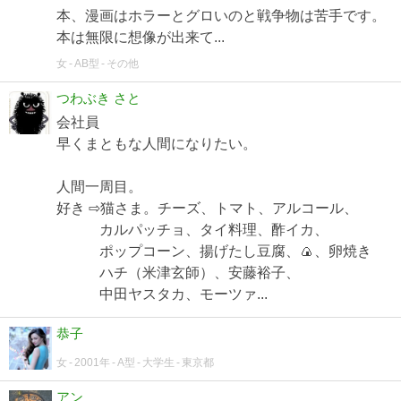
本、漫画はホラーとグロいのと戦争物は苦手です。
本は無限に想像が出来て...
女
AB型
その他
つわぶき さと
会社員
早くまともな人間になりたい。
人間一周目。
好き ⇨猫さま。チーズ、トマト、アルコール、
カルパッチョ、タイ料理、酢イカ、
ポップコーン、揚げたし豆腐、🍙、卵焼き
ハチ（米津玄師）、安藤裕子、
中田ヤスタカ、モーツァ...
恭子
女
2001年
A型
大学生
東京都
アン