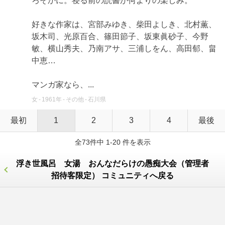
ろそかに。寝る前の読書が何よりの楽しみ。
好きな作家は、宮部みゆき、柴田よしき、北村薫、
坂木司、光原百合、篠田節子、坂東眞砂子、今野
敏、横山秀夫、乃南アサ、三浦しをん、高田郁、畠
中恵…
マンガ家なら、...
女
1961年
その他
石川県
最初
1
2
3
4
最後
全73件中 1-20 件を表示
浮き世風呂 女湯 おんなだらけの愚痴大会（管理者
招待客限定） コミュニティへ戻る