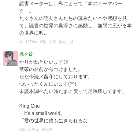
読書メーターは、私にとって「本のテーマパー
ク」。
たくさんの読友さんたちの読みたい本や感想を見
て、読書の世界の奥深さに感動し、無限に広がる本
の世界に興...
女
1970年
O型
主婦
神奈川県
雁ヶ音
かりがねといいます😉
茎茶の名前からつけました。
ただ今読メ留守にしております。
ついったくんにいます(^^)
未読本調べたい時たまに戻って足跡残してます。
King Gnu
「It’s a small world」
「君の世界に僕も生きられるな...
O型
販売系
岐阜県