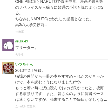
ONE PIECEとNARUTOで漫画中毒、漫画の映画等
のノベライズから徐々に普通の小説も読むようにな
る。
ちなみにNARUTOはわたしの聖書となった。
高3の大学受験前...
技術系
aruku49
フリーター。
大学生
いやちゃん
2013年2月登録。
職場の仲間から一冊の本をすすめられたのがきっか
けで、本を読むようになりました(^^)v
もっと若い時に沢山読んでおけば良かったと、後悔
する事頻りです。また、皆さんのように読書ペース
は速くないですが、読書することで毎日が楽しくな...
女
A型
広島県