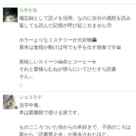
らすかる
備忘録として読メを活用。なのに自分の感想を読み
返しても読んだ記憶が呼び起こせません🥺
ホラーよりなミステリーが大好物👻
基本は食指が動けば何でも手を出す雑食です📖
美味しいスイーツ🍰🍮とコーヒー☕️
それと愛猫らむねが傍らにいてひたすら読書
そん...
女
ショコラテ
活字中毒。
本は図書館で借りる派です。
ものごころついた頃からの本好きで、子供のころは
親から「読書禁止令」が発令されたほど。