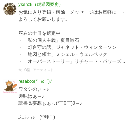
ykshzk（虎猫図案房）
お気に入り登録・解除、メッセージはお気軽に・・
よろしくお願いします。
座右の十冊を選定中
・「私の個人主義」夏目漱石
・「灯台守の話」ジャネット・ウィンターソン
・「地図と領土」ミシェル・ウェルベック
・「オーバーストーリー」リチャード・パワーズ...
女
O型
アーティスト
resaboo(*´･ω･`)ﾉ
ワタシのぉ～♪
趣味はぁ～♪
読書＆妄想ぉぉっ(*￣0￣)θ～♪
ふふっ♪ (*´艸｀)