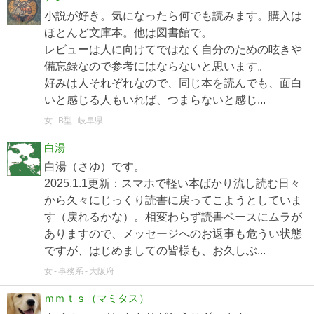
小説が好き。気になったら何でも読みます。購入は
ほとんど文庫本。他は図書館で。
レビューは人に向けてではなく自分のための呟きや
備忘録なので参考にはならないと思います。
好みは人それぞれなので、同じ本を読んでも、面白
いと感じる人もいれば、つまらないと感じ...
女
B型
岐阜県
白湯
白湯（さゆ）です。
2025.1.1更新：スマホで軽い本ばかり流し読む日々
から久々にじっくり読書に戻ってこようとしていま
す（戻れるかな）。相変わらず読書ペースにムラが
ありますので、メッセージへのお返事も危うい状態
ですが、はじめましての皆様も、お久しぶ...
女
事務系
大阪府
ｍｍｔｓ（マミタス）