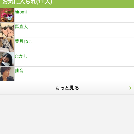
お気に入られ(
11
人)
hiromi
轟直人
葉月ねこ
たかし
佳音
もっと見る