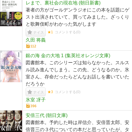
レまで、裏社会の現在地 (朝日新書)
著者の方がゴールデンラジオにこの本を話題にゲ
スト出演されていて、買ってみました。ざっくり
と歌舞伎町がわかった気がします
★1
コメントする(
0
)
ナイス
久田 将義
112
銀の海 金の大地 1 (集英社オレンジ文庫)
図書館本。このシリーズは知らなかった。スルス
ル読み進んでしまう。この先、どうなるのか。氷
室さん、存命だったらどんなお話しを書いていた
だろうか
★3
コメントする(
0
)
ナイス
氷室 冴子
396
安倍三代 (朝日文庫)
図書館本。予約した時は岸信介、安倍晋太郎、安
倍晋三の３代についての本だと思っていたが、タ