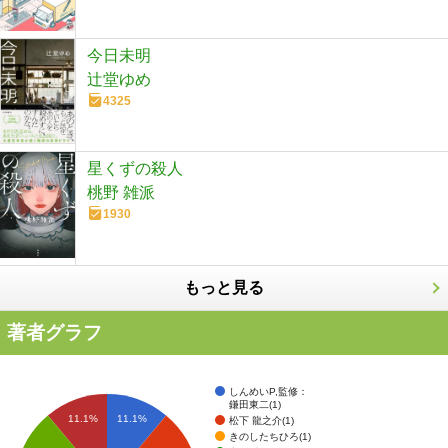
今日未明
辻堂ゆめ
4325
星くずの殺人
桃野 雑派
1930
もっと見る
著者グラフ
しんめいP,監修：
鎌田東二(1)
11.1%
11.1%
松下 龍之介(1)
きのしたちひろ(1)