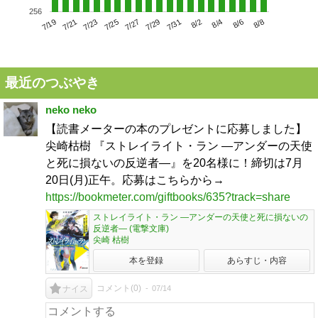
256
7/23
7/29
8/4
7/19
7/25
7/31
8/6
7/21
7/27
8/2
8/8
最近のつぶやき
neko neko
【読書メーターの本のプレゼントに応募しました】
尖崎枯樹 『ストレイライト・ラン ―アンダーの天使
と死に損ないの反逆者―』を20名様に！締切は7月
20日(月)正午。応募はこちらから→
https://bookmeter.com/giftbooks/635?track=share
ストレイライト・ラン ―アンダーの天使と死に損ないの
反逆者― (電撃文庫)
尖崎 枯樹
本を登録
あらすじ・内容
コメント(
0
)
07/14
ナイス