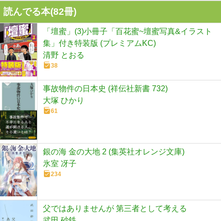
読んでる本(
82
冊)
「壇蜜」(3)小冊子「百花蜜~壇蜜写真&イラスト
集」付き特装版 (プレミアムKC)
清野 とおる
38
事故物件の日本史 (祥伝社新書 732)
大塚 ひかり
61
銀の海 金の大地 2 (集英社オレンジ文庫)
氷室 冴子
234
父ではありませんが 第三者として考える
武田 砂鉄