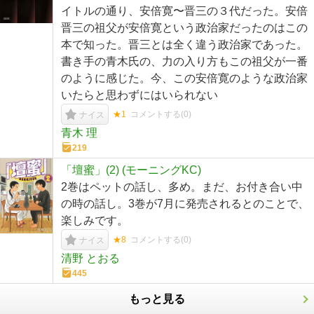
イトルの通り、安倍寛〜晋三の３代だった。安倍
晋三の祖父が安倍寛という政治家だったのはこの
本で知った。晋三とは全く違う政治家であった。
書き手の青木氏の、力の入り方もこの祖父が一番
のように感じた。今、この安倍寛のような政治家
いたらと思わずにはいられない
★1
コメントする(
0
)
ナイス
青木 理
219
「壇蜜」(2) (モーニングKC)
2巻はペットの話し、多め。まだ、お付き合い中
の時の話し。3巻が7月に発売されるとのことで、
楽しみです。
★8
コメントする(
0
)
ナイス
清野 とおる
445
もっと見る