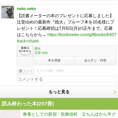
neko neko
【読書メーターの本のプレゼントに応募しました】
辻堂ゆめの最新作『残火』プルーフ本を10名様にプ
レゼント！応募締切は7月6日(月)の正午まで。応募
はこちらから→
https://bookmeter.com/giftbooks/640?
track=share
残火
辻堂 ゆめ
本を登録
あらすじ・内容
コメント(
0
)
06/29
ナイス
もっと見る
読み終わった本(
257
冊)
教養としての新宿・歌舞伎町 立ちんぼから半グ