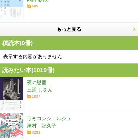
605
もっと見る
積読本(
0
冊)
表示する内容がありません
読みたい本(
1019
冊)
夜の恩寵
三浦 しをん
1837
うそコンシェルジュ
津村 記久子
3282