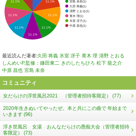
宮島 未奈(1)
11.1%
11.1%
久田 将義(1)
清野 とおる(1)
11.1%
11.1%
青木 理(1)
氷室 冴子(1)
中原 昌也(1)
11.1%
11.1%
11.1%
最近読んだ著者:
久田 将義
氷室 冴子
青木 理
清野 とおる
しんめいP,監修：鎌田東二
きのしたちひろ
松下 龍之介
中原 昌也
宮島 未奈
コミュニティ
女だらけの浮世風呂2021 （管理者招待客限定） (77)
2020年生きぬいてやったぜ。本と共にこの曲で 年始まで
いきます (96)
浮き世風呂 女湯 おんなだらけの愚痴大会（管理者招待
客限定） (73)