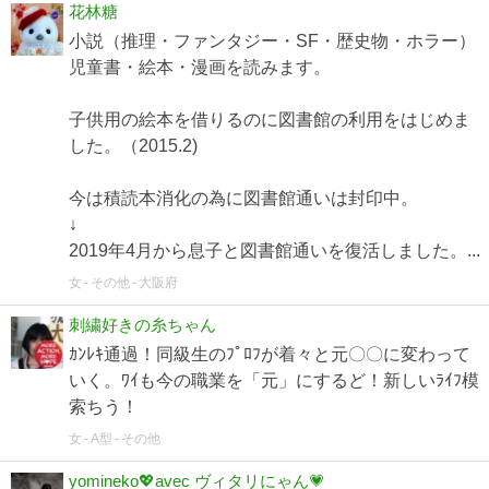
花林糖
小説（推理・ファンタジー・SF・歴史物・ホラー）
児童書・絵本・漫画を読みます。
子供用の絵本を借りるのに図書館の利用をはじめま
した。（2015.2)
今は積読本消化の為に図書館通いは封印中。
↓
2019年4月から息子と図書館通いを復活しました。...
女
その他
大阪府
刺繍好きの糸ちゃん
ｶﾝﾚｷ通過！同級生のﾌﾟﾛﾌが着々と元〇〇に変わって
いく。ﾜｲも今の職業を「元」にするど！新しいﾗｲﾌ模
索ちう！
女
A型
その他
yomineko💖avec ヴィタリにゃん💗