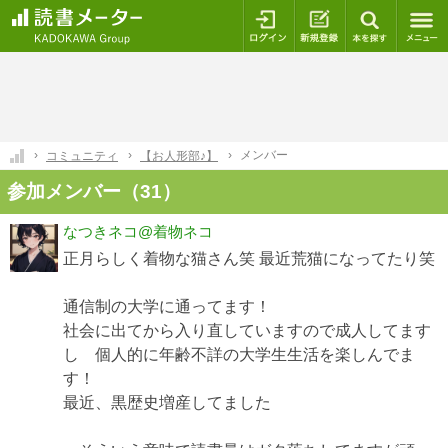
ログイン
新規登録
本を探
メンバー
コミュニティ
【お人形部♪】
参加メンバー（31）
なつきネコ@着物ネコ
正月らしく着物な猫さん笑 最近荒猫になってたり笑
通信制の大学に通ってます！
社会に出てから入り直していますので成人してます
し 個人的に年齢不詳の大学生生活を楽しんでま
す！
最近、黒歴史増産してました