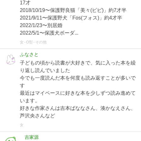
17才
2018/10/19〜保護野良猫「美々(ビビ)」約7才半
2021/9/11〜保護野犬「Fos(フォス)」約4才半
2022/1/23〜別居婚
2022/5/1〜保護犬ボーダ...
女
O型
その他
ふなさと
子どもの頃から読書が大好きで、気に入った本を繰
り返し読んでいました
今でも一度読んだ本を何度も読み返すことが多いで
す
最近はマイペースに好きな本を少しずつ読み進めて
います。
好きな作家さんは吉本ばななさん、湊かなえさん、
芦沢央さんなど
女
吉家源