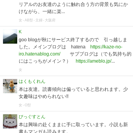
リアルのお友達のように触れ合う方の背景も気にか
けながら、一緒に楽...
女
AB型
主婦
大阪府
K
goo blogが秋にサービス終了するので 引っ越しま
した。メインブログは hatena
https://kaze-no-
iro.hatenablog.com/
サブブログは（でも気持ち的
にはこっちがメイン？）
https://ameblo.jp/
...
女
はくもくれん
本は友達。読書傾向は偏っていると思われます。少
女趣味はやめられない‼︎
女
O型
びっぐすとん
本は興味の赴くままに手に取っています。小説も新
書もマンガも読みます。