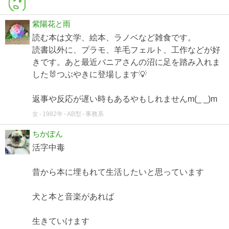
紫陽花と雨
読む本は文学、絵本、ラノベなど雑食です。
読書以外に、プラモ、羊毛フェルト、工作などが好
きです。あと最近バニアさんの沼に足を踏み入れま
した🐰つぶやきに登場します💡
返事や反応が遅い時もあるやもしれませんm(_ _)m
女
1982年
AB型
事務系
ちかぽん
活字中毒
昔から本に埋もれて生活したいと思っています
犬と本と音楽があれば
生きていけます