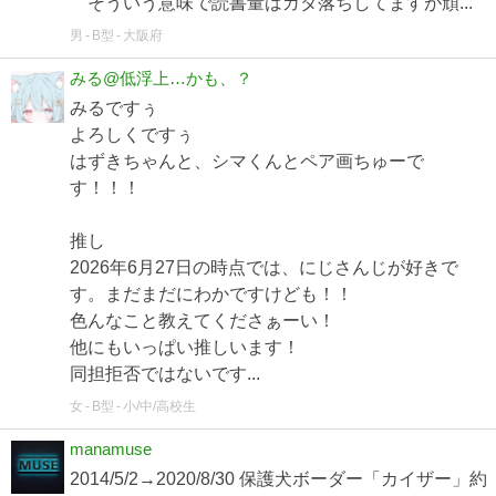
そういう意味で読書量はガタ落ちしてますが頑...
男
B型
大阪府
みる@低浮上…かも、？
みるですぅ
よろしくですぅ
はずきちゃんと、シマくんとペア画ちゅーで
す！！！
推し
2026年6月27日の時点では、にじさんじが好きで
す。まだまだにわかですけども！！
色んなこと教えてくださぁーい！
他にもいっぱい推しいます！
同担拒否ではないです...
女
B型
小/中/高校生
manamuse
2014/5/2→2020/8/30 保護犬ボーダー「カイザー」約