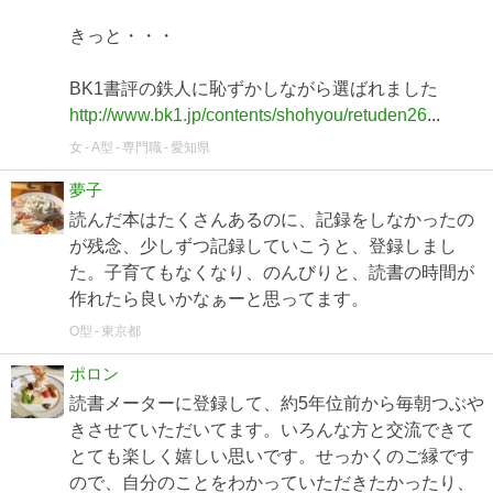
きっと・・・
BK1書評の鉄人に恥ずかしながら選ばれました
http://www.bk1.jp/contents/shohyou/retuden26
...
女
A型
専門職
愛知県
夢子
読んだ本はたくさんあるのに、記録をしなかったの
が残念、少しずつ記録していこうと、登録しまし
た。子育てもなくなり、のんびりと、読書の時間が
作れたら良いかなぁーと思ってます。
O型
東京都
ポロン
読書メーターに登録して、約5年位前から毎朝つぶや
きさせていただいてます。いろんな方と交流できて
とても楽しく嬉しい思いです。せっかくのご縁です
ので、自分のことをわかっていただきたかったり、