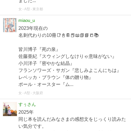
ました...
女
A型
東京都
miaou_u
2023年現在の
名刺代わりの10冊📑📓📔📕📖📗📘📒📚
皆川博子『死の泉』
佐藤亜紀『スウィングしなけりゃ意味がない』
小川洋子『密やかな結晶』
フランソワーズ・サガン『悲しみよこんにちは』
レベッカ・ブラウン『体の贈り物』
ポール・オースター『ム...
女
A型
大阪府
すぅさん
2025年
同じ本を読んだみなさまの感想文をじっくり読みた
い気分です。