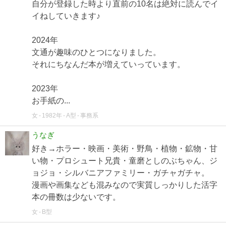
自分が登録した時より直前の10名は絶対に読んでイ
イねしていきます♪
2024年
文通が趣味のひとつになりました。
それにちなんだ本が増えていっています。
2023年
お手紙の...
女
1982年
A型
事務系
うなぎ
好き→ホラー・映画・美術・野鳥・植物・鉱物・甘
い物・プロシュート兄貴・童磨としのぶちゃん、ジ
ョジョ・シルバニアファミリー・ガチャガチャ。
漫画や画集なども混みなので実質しっかりした活字
本の冊数は少ないです。
女
B型