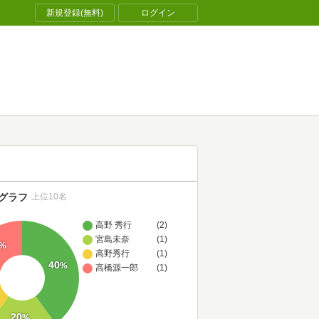
新規登録(無料)
ログイン
グラフ
上位10名
高野 秀行
(2)
宮島未奈
(1)
%
高野秀行
(1)
40
%
高橋源一郎
(1)
20
%