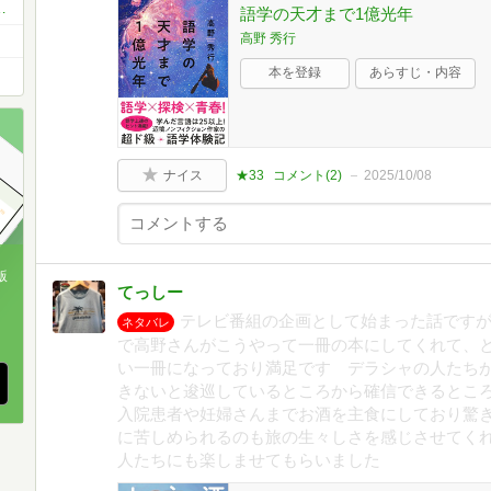
トチャレンジ【プリッとお尻】♬
語学の天才まで1億光年
高野 秀行
本を登録
あらすじ・内容
ナイス
★33
コメント(
2
)
2025/10/08
版
てっしー
、
テレビ番組の企画として始まった話です
ネタバレ
で高野さんがこうやって一冊の本にしてくれて、
い一冊になっており満足です デラシャの人たち
きないと逡巡しているところから確信できるとこ
入院患者や妊婦さんまでお酒を主食にしており驚
に苦しめられるのも旅の生々しさを感じさせてく
人たちにも楽しませてもらいました