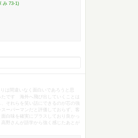
 73-1)
わりは間違いなく面白いであろうと思
ったです 海外へ飛び出していくことは
し、それらを笑い話にできるのが芯の強
をスーパーマンだと評価しておらず、客
と面白味を確実にプラスしており良かっ
 高野さんが語学から強く感じたあとが