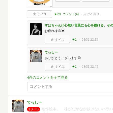
ナイス
★29
コメント(
4
)
2025/03/31
すぱちゃん@心無い言葉にも心を授ける、そ
お疲れ様😌💓
ナイス
★1
03/31 22:25
てっしー
ありがとうございます😄
ナイス
★1
03/31 22:45
4件のコメントを全て見る
てっしー
名作絵本。 株がなかなか抜けないハラ
ネタバレ