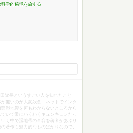
の科学的秘境を旅する
山田隊長というすごい人を知れたこと
本が無いのが大変残念 ネットでインタ
南部湿地帶を何もわからないところから
んでいて常にわくわくキュンキュンだっ
ていく中で湿地帶の全容を著者があぶり
他の著作も魅力的なものばかりなので、