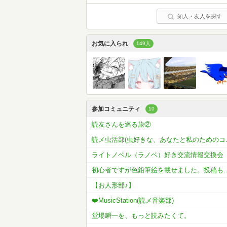
知人・友人を探す
お気に入られ
149人
参加コミュニティ
10
読友さんを巡る旅②
読メ虫活部(
ライトノベル（ラノベ）好き交流情報交換会
初心者ですが色鉛筆絵を載せま
【お人形部♪】
❤️MusicStation(読メ音楽部)
堂場瞬一を、もっと読みたくて。