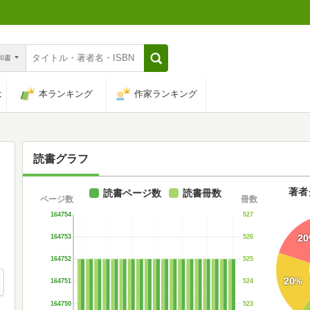
n和書
は
本ランキング
作家ランキング
読書グラフ
著者
読書ページ数
読書冊数
ページ数
冊数
164754
527
20
164753
526
164752
525
20
%
164751
524
164750
523