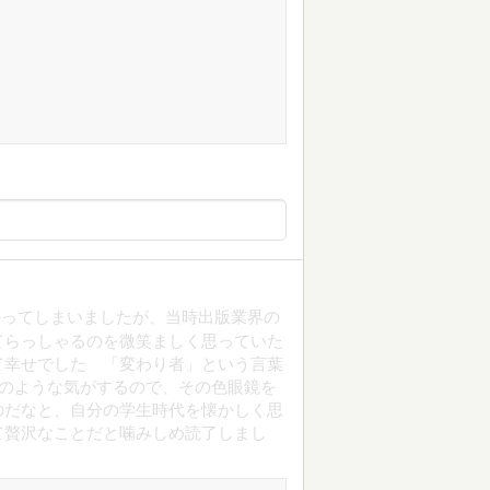
かってしまいましたが、当時出版業界の
てらっしゃるのを微笑ましく思っていた
て幸せでした 「変わり者」という言葉
ルのような気がするので、その色眼鏡を
のだなと、自分の学生時代を懐かしく思
て贅沢なことだと噛みしめ読了しまし