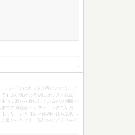
が、テレビではカットが多いということ
とても広い視野と考察に基づき大変面白
が本当に酒を主食にしているのか判断で
ろまでの過程がドラマティックでした
きました あとは度々体調不良や虫食い
れて良かったです 現地のひとくせある