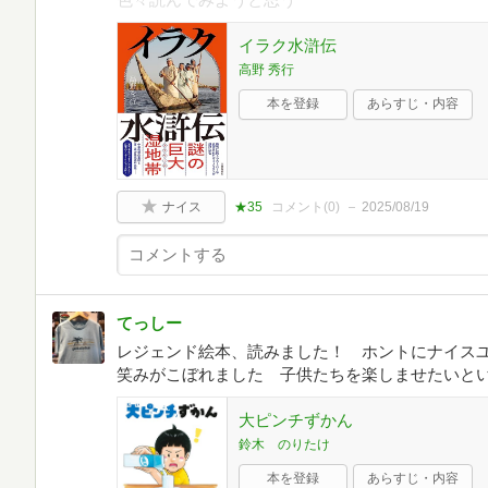
イラク水滸伝
高野 秀行
本を登録
あらすじ・内容
ナイス
★35
コメント(
0
)
2025/08/19
てっしー
レジェンド絵本、読みました！ ホントにナイス
笑みがこぼれました 子供たちを楽しませたいと
大ピンチずかん
鈴木 のりたけ
本を登録
あらすじ・内容