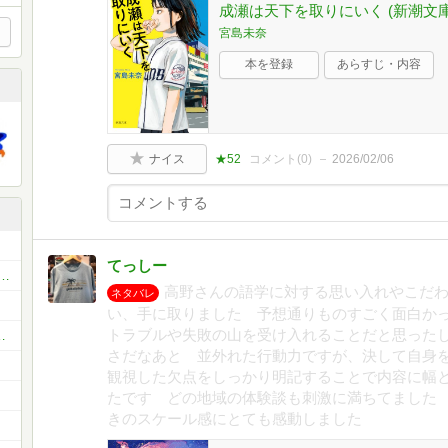
成瀬は天下を取りにいく (新潮文庫 み
宮島未奈
本を登録
あらすじ・内容
ナイス
★52
コメント(
0
)
2026/02/06
てっしー
虫好きな、あなたと私のためのコミュです)
高野さんの語学に対する思い入れやこだ
ネタバレ
い、手に取りました 予想通りものすごく面白か
トラブルや失敗の山を受け入れることだと思った
した。投稿もどうぞ！🖼️
さだなあと 並外れた行動力ですが、決して自身
観視した欠点をしっかり明記することで内容に幅
たです どの地域の体験談も刺激に満ちてました
きのスケール感にとても感動しました