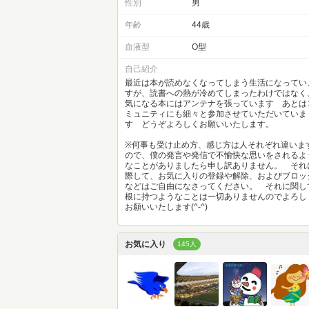
性別
男
年齢
44歳
血液型
O型
自己紹介
最近は本が読めなくなってしまう生活になってい
すが、読書への熱が冷めてしまったわけではなく
気になる本にはアンテナを張っています あとは
ミュニティにも細々と参加させていただいていま
す どうぞよろしくお願いいたします。
※何事も受け止め方、感じ方は人それぞれ違いま
ので、僕の発言や発信で不愉快な思いをされるよ
なことがありましたら申し訳ありません。 それ
際して、お気に入りの登録や解除、およびブロッ
などはご自由になさってください。 それに関し
根に持つようなことは一切ありませんのでよろし
お願いいたします(^-^)
お気に入り
145人