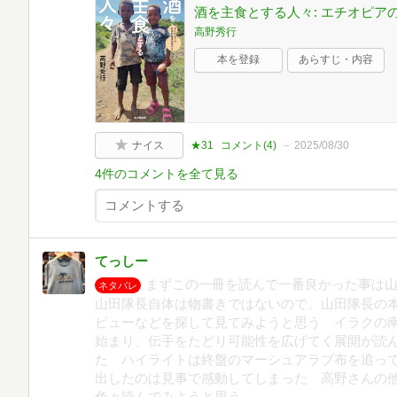
酒を主食とする人々: エチオピア
高野秀行
本を登録
あらすじ・内容
ナイス
★31
コメント(
4
)
2025/08/30
4件のコメントを全て見る
てっしー
まずこの一冊を読んで一番良かった事は
ネタバレ
山田隊長自体は物書きではないので、山田隊長の
ビューなどを探して見てみようと思う イラクの
始まり、伝手をたどり可能性を広げてく展開が読
た ハイライトは終盤のマーシュアラブ布を追っ
出したのは見事で感動してしまった 高野さんの
色々読んでみようと思う