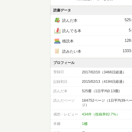
読書データ
525
読んだ本
5
読んでる本
128
積読本
1333
読みたい本
プロフィール
登録日
2017/02/10（3466日経過）
記録初日
2015/02/13（4194日経過）
読んだ本
525冊（1日平均0.13冊)
読んだページ
164752ページ（1日平均39ペ
ジ）
感想・レビュー
434件（投稿率82.7%）
本棚
1棚