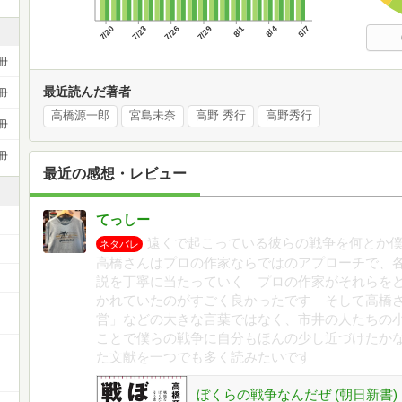
7/20
7/23
7/26
7/29
8/1
8/4
8/7
冊
最近読んだ著者
冊
高橋源一郎
宮島未奈
高野 秀行
高野秀行
冊
冊
最近の感想・レビュー
てっしー
遠くで起こっている彼らの戦争を何とか
ネタバレ
高橋さんはプロの作家ならではのアプローチで、
説を丁寧に当たっていく プロの作家がそれらを
かれていたのがすごく良かったです そして高橋
ー
営」などの大きな言葉ではなく、市井の人たちの
ことで僕らの戦争に自分もほんの少し近づけたか
た文献を一つでも多く読みたいです
ぼくらの戦争なんだぜ (朝日新書)