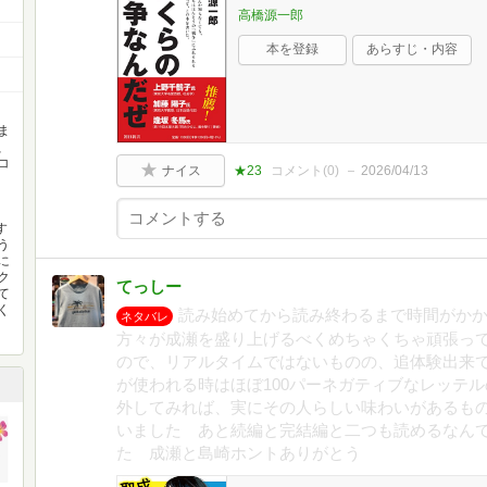
高橋源一郎
本を登録
あらすじ・内容
ま
、
コ
ナイス
★23
コメント(
0
)
2026/04/13
す
う
に
ク
てっしー
て
く
読み始めてから読み終わるまで時間がか
ネタバレ
方々が成瀬を盛り上げるべくめちゃくちゃ頑張っ
ので、リアルタイムではないものの、追体験出来
が使われる時はほぼ100パーネガティブなレッテ
外してみれば、実にその人らしい味わいがあるも
いました あと続編と完結編と二つも読めるなん
た 成瀬と島崎ホントありがとう