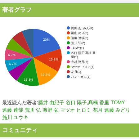
著者グラフ
岡田 あ~みん(3)
嵐山 のり(2)
遠藤 達哉(2)
20%
荒川 弘(2)
TOMY(1)
谷口 陽子,髙橋 香
6.7%
里(1)
13.3%
今村 翔吾(1)
6.7%
マツオ ヒロミ(1)
花月(1)
13.3%
ハン・ガン(1)
13.3%
最近読んだ著者:
藤井 由紀子
谷口 陽子,髙橋 香里
TOMY
遠藤 達哉
荒川 弘
海野 弘
マツオ ヒロミ
花月
遠藤 みどり
施川 ユウキ
コミュニティ