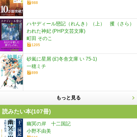
988
ハヤディール戀記（れんき）（上） 攫（さら）
われた神妃 (PHP文芸文庫)
町田 そのこ
1205
砂嵐に星屑 (幻冬舎文庫 い 75-1)
一穂ミチ
899
もっと見る
読みたい本(
107
冊)
幽冥の岸 十二国記
小野不由美