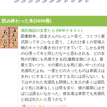
7/22
7/28
8/3
7/18
7/24
7/30
8/5
7/20
7/26
8/1
8/7
読み終わった本(
3899
冊)
源氏物語の女君たち (NHKテキスト)
図書館本。読友さんのレビュー見て。つくづく紫
式部ってすごいなと思う。これだけ多くの登場人
物のキャラの書き分けができていて、しかも女性
の心理って今と同じだな〜と思わされる。どの女
性の行動にも共感できる(弘徽殿女御にさえ)。最
愛と言いつつ、その紫の上を死に追いやったのは
光源氏だよね、一度ヒビの入ったものは表面上は
きれいにすることができても元には戻らない。も
てはやされた光源氏も関係した女人の多くは源氏
より先に出家もしくは世を去り、彼の最期にはそ
ばには誰もいなかった。彼女達は来世でも光源氏
と結ばれたいと思うかな？
★13
コメントする(
0
)
ナイス