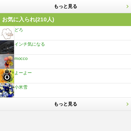
もっと見る
お気に入られ(
210
人)
どろ
インチ気になる
mocco
よーよー
小米雪
もっと見る