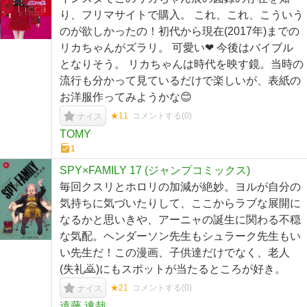
り、フリマサイトで購入。 これ、これ、こういう
のが欲しかったの！初代から現在(2017年)までの
リカちゃんがズラリ。 可愛い❤ 今後はバイブル
となりそう。 リカちゃんは時代を映す鏡。当時の
流行も分かって見ているだけで楽しいが、表紙の
お洋服作ってみようかな😊
★11
コメントする(
0
)
ナイス
TOMY
1
SPY×FAMILY 17 (ジャンプコミックス)
毎回クスリとホロリの加減が絶妙。ヨルが自分の
気持ちに気づいたりして、ここからラブな展開に
なるかと思いきや、アーニャの誕生に関わる不穏
な気配。ヘンダーソン先生もシュラーク先生もい
い先生だ！この漫画、子供達だけでなく、老人
(失礼🙇)にもスポットが当たるところが好き。
★21
コメントする(
0
)
ナイス
遠藤 達哉