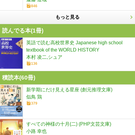
846
もっと見る
読んでる本(
1
冊)
英語で読む高校世界史 Japanese high school
textbook of the WORLD HISTORY
本村 凌二,シュア
136
積読本(
60
冊)
新学期にだけ見える星座 (創元推理文庫)
似鳥 鶏
379
すべての神様の十月(二) (PHP文芸文庫)
小路 幸也