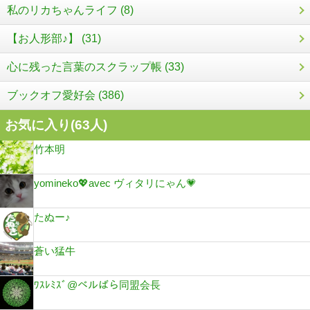
私のリカちゃんライフ (8)
【お人形部♪】 (31)
心に残った言葉のスクラップ帳 (33)
ブックオフ愛好会 (386)
お気に入り(
63
人)
竹本明
yomineko💖avec ヴィタリにゃん💗
たぬー♪
蒼い猛牛
ﾜｽﾚﾐｽﾞ@ベルばら同盟会長