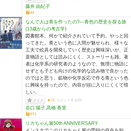
藤井 由紀子
44
なんで人は青を作ったの?―青色の歴史を探る旅
(13歳からの考古学)
図書館本。何かで紹介されていて予約。やっと回
ってきた。青という色に人間が魅せられ、様々な
工夫で絵具を開発していく歴史は興味深いが、正
直物語としては読みにくく、ストーリーも雑。著
者は化学系の研究者のようなので、無理に物語に
せずとも子ども向けの化学的な読み物で良かった
のではと思う。鉱物や化学反応で作る青という色
に興味を持ったので、内容が頭に入りにくくて惜
しい。
★19
コメントする(
0
)
ナイス
谷口 陽子,髙橋 香里
571
リカちゃん展50th ANNIVERSARY
インスタでこのリカちゃん展の図録の存在を知