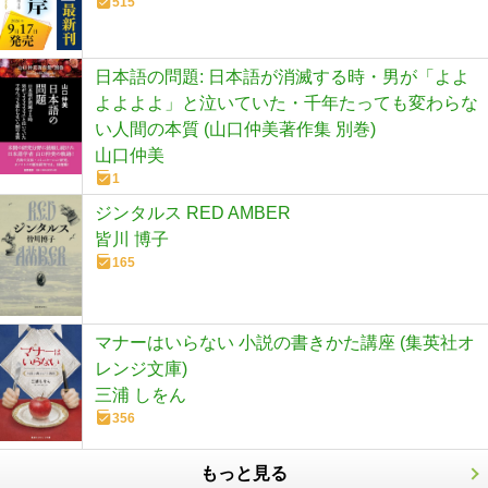
515
日本語の問題: 日本語が消滅する時・男が「よよ
よよよよ」と泣いていた・千年たっても変わらな
い人間の本質 (山口仲美著作集 別巻)
山口仲美
1
ジンタルス RED AMBER
皆川 博子
165
マナーはいらない 小説の書きかた講座 (集英社オ
レンジ文庫)
三浦 しをん
356
もっと見る