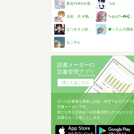
夜花YOKA＠黒歴史語ることに、、、、、
つゆ
水凪 天 ＠勉強に集中したい ＠自分に自信を持つ
🐾あゆ🐾🎮🎧＠美月とペア画ちゅー！
なつきネコ@着物ネコ
🕊‎ソラム⛅廃垢
なごやん
読書メーターの
読書管理
アプリ
詳しくはこちら
日々の読書量を簡単に記録・管理できるアプリ
読書メーターです。
新たな本との出会いや読書仲間とのつながりが
読書をもっと楽しくします。