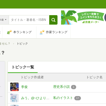
n和書
は
本ランキング
作家ランキング
ません？
トピック
ん？
トピック一覧
トピック作成者
トピック名
歴史系小説
李俊
1
私のイラスト
みう。@~ひより。さんとペア画中♡♥︎~
17