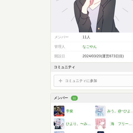
メンバー
11人
管理人
なごやん
開設日
2024/03/20(運営873日目)
コミュニティ
コミュニティに参加
メンバー
11
李俊
みう。@~ひより。さんとペ
ひより。〜みう。さんとペア画中♡
海 フリーレンです。＾＾。〈〈みるくん＆シマさんとペア画中〜〉