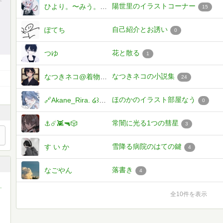
陽世里のイラストコーナー
ひより。〜みう。さんとペア画中♡
15
自己紹介とお誘い
ぽてち
0
花と散る
つゆ
1
なつきネコの小説集
なつきネコ@着物ネコ
24
ほのかのイラスト部屋なう
🔗Akane_Rira. ໒꒱· ﾟ ＠生きる希望がほしい
0
常闇に光る1つの彗星
⚓️☄️👾🔫🎲
3
雪降る病院のはての鍵
す い か
4
落書き
なごやん
4
ア画中♡♥︎~
全10件を表示