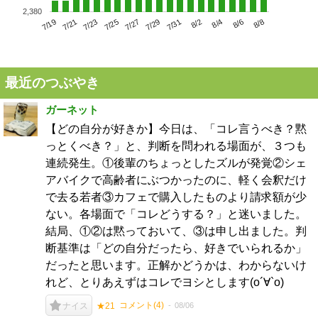
2,380
7/23
7/29
8/4
7/19
7/25
7/31
8/6
7/21
7/27
8/2
8/8
最近のつぶやき
ガーネット
【どの自分が好きか】今日は、「コレ言うべき？黙
っとくべき？」と、判断を問われる場面が、３つも
連続発生。①後輩のちょっとしたズルが発覚②シェ
アバイクで高齢者にぶつかったのに、軽く会釈だけ
で去る若者③カフェで購入したものより請求額が少
ない。各場面で「コレどうする？」と迷いました。
結局、①②は黙っておいて、③は申し出ました。判
断基準は「どの自分だったら、好きでいられるか」
だったと思います。正解かどうかは、わからないけ
れど、とりあえずはコレでヨシとします(о´∀`о)
コメント(
4
)
08/06
ナイス
★21