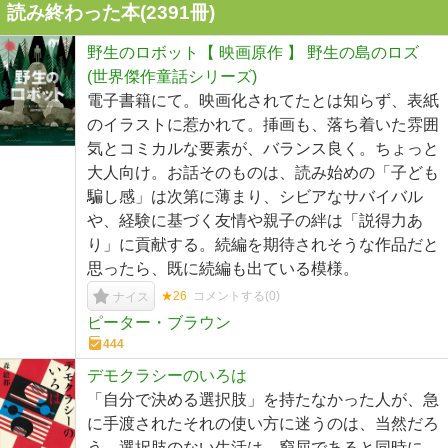
読み終わった本(
2391
冊)
野生のロボット【 映画原作 】 野生の島のロズ
(世界傑作童話シリーズ)
電子書籍にて。映画化されてたとは知らず、表紙
のイラストに惹かれて。挿画も、落ち着いた雰囲
気とコミカルな要素が、バランス良く。ちょっと
大人向け。お話そのものは、読み始めの「子ども
騙し感」は次第に薄まり、シビアなサバイバル
や、経験に基づく友情や親子の絆は「説得力あ
り」に貢献する。続編を期待されそうな作品だと
思ったら、既に続編も出ている模様。
★26
コメントする(
0
)
ナイス
ピーター・ブラウン
444
デモクラシーのいろは
「自分で決める選択肢」を持たなかった人が、急
に手渡されたそれの使い方に迷うのは、当然だろ
う。選択肢のない生活は、窮屈であると同時に