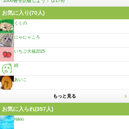
1000冊を読破しよう！ (2179)
お気に入り(
70
人)
くくの
にゃにゃころ
いちご大福2025
紺
あいこ
もっと見る
お気に入られ(
357
人)
Nikki