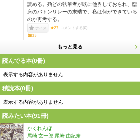
読める。殆どの執筆者が既に他界しておられ、臨
床のバトンリレーの末端で、私は何ができている
のか再考する。
★27
コメントする(
0
)
ナイス
13
もっと見る
読んでる本(
0
冊)
表示する内容がありません
積読本(
0
冊)
表示する内容がありません
読みたい本(
91
冊)
かくれんぼ
尾崎 玄一郎,尾崎 由紀奈