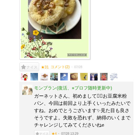
コメント(
2
)
07/28
ナイス
★31
モンブラン(復活、※プロフ随時更新中)
ガーネットさん、初めまして🙇‍♀️お豆腐米粉
パン、今回は前回より上手くいったみたいで
すね。おめでとうございます✨見た目も良さ
そうですよ。失敗を恐れず、納得のいくまで
チャレンジしてみてくださいね✊
07/28 13:29
★4
ナイス