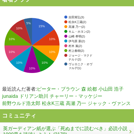
吉田篤弘(3)
松永K三蔵(2)
5%
15%
高瀬 乃一(2)
10%
キム・ホヨン(2)
山崎 孝明(2)
10%
10%
伊与原 新(2)
村木 嵐(2)
村上春樹(2)
10%
10%
ジョージ・マクド
ナルド(2)
10%
10%
ヴェロニク・オヴ
ァルデ(1)
10%
最近読んだ著者:
ピーター・ブラウン
森 絵都
小山田 浩子
junaida
ドリアン助川
チャーリー・マッケジー
前野ウルド浩太郎
松永K三蔵
高瀬 乃一
ジャック・ヴァンス
コミュニティ
英ガーディアン紙が選ぶ「死ぬまでに読むべき」必読小説