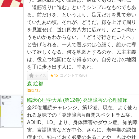
「道筋通りに進む」というシンプルなものでもあ
る。前だけを、というより、足元だけを見て歩い
ていたあの頃。それが、どうだ。顔を上げて周り
を見渡せば、道は四方八方に広がり、どこへ向か
うものかもわからない。「どうぞ行きたい方へ」
と告げられる。一人で選ぶのは心細く、誰かに導
いて欲しくなる。何を地図とするのか。民主主義
は、役立つ地図になり得るのか。自分だけの地図
を手に歩き出す人に、幸あれ。
★45
コメントする(
0
)
ナイス
森 絵都
1713
臨床心理学大系 (第12巻) 発達障害の心理臨床
全20巻通読チャレンジ、第12巻。現在、よく使わ
れる意味での「発達障害≒自閉スペクトラム症、
ADHD、LD」より、身体障害やダウン症、知的障
害、言語障害などが中心。さらに、老年期の認知
症まで。知っておく必要のあることや、もはや社