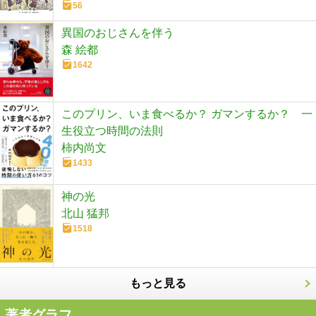
56
異国のおじさんを伴う
森 絵都
1642
このプリン、いま食べるか？ ガマンするか？ 一
生役立つ時間の法則
柿内尚文
1433
神の光
北山 猛邦
1518
もっと見る
著者グラフ