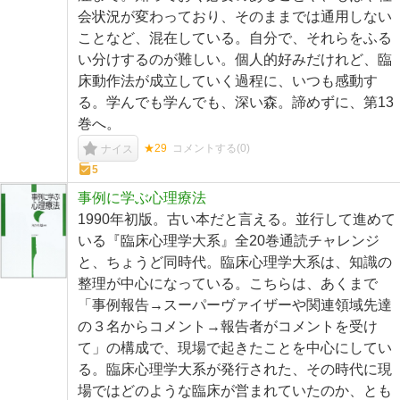
会状況が変わっており、そのままでは通用しない
ことなど、混在している。自分で、それらをふる
い分けするのが難しい。個人的好みだけれど、臨
床動作法が成立していく過程に、いつも感動す
る。学んでも学んでも、深い森。諦めずに、第13
巻へ。
★29
コメントする(
0
)
ナイス
5
事例に学ぶ心理療法
1990年初版。古い本だと言える。並行して進めて
いる『臨床心理学大系』全20巻通読チャレンジ
と、ちょうど同時代。臨床心理学大系は、知識の
整理が中心になっている。こちらは、あくまで
「事例報告→スーパーヴァイザーや関連領域先達
の３名からコメント→報告者がコメントを受け
て」の構成で、現場で起きたことを中心にしてい
る。臨床心理学大系が発行された、その時代に現
場ではどのような臨床が営まれていたのか、とも