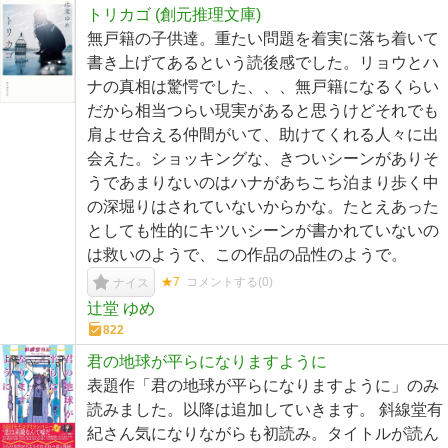
トリカゴ (創元推理文庫)
無戸籍の子供達。重たい問題を着実に落ち着いて
書き上げてあるという読後感でした。リョウとハ
ナの真相は驚愕でした、、、無戸籍になるくらい
だから相当つらい現実があると思うけどそれでも
肩よせ合える仲間がいて、助けてくれる人々に出
会えた。ショッキングな、きついシーンがありそ
うであまりないのはハナがあちこち泊まり歩く中
の深堀りはされていないからかな。たとえあった
としても性的にキツいシーンが書かれていないの
は救いのようで、この作品の品性のようで。
★7
コメントする(
0
)
ナイス
辻堂 ゆめ
822
君の地球が平らになりますように
表題作「君の地球が平らになりますように」のみ
読みました。以降は追加していきます。 斜線堂有
紀さん気になりながらも初読み。タイトルが読ん