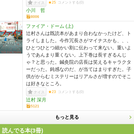
★25
コメントする(
0
)
ナイス
小川 哲
8006
ファイア・ドーム (上)
辻村さんは既読本があまり合わなかったけど、ト
ライしました。今作冗長さがマイナスかも、、、
ひとつひとつ細かい割に伝わって来ない。重いよ
うであんまり重くない。上下巻は長すぎるんじ
ゃ？と思った。鍼灸院の店長は笑えるキャラクタ
ーだった。鈍感なのだ、が当てはまりすぎた。子
供がからむミステリーはリアルさが増すのでそこ
は好きなところ。
★23
コメントする(
0
)
ナイス
辻村 深月
5121
もっと見る
読んでる本(
3
冊)