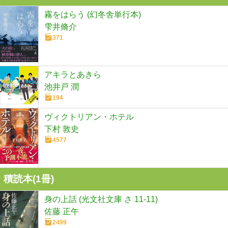
霧をはらう (幻冬舎単行本)
雫井脩介
371
アキラとあきら
池井戸 潤
194
ヴィクトリアン・ホテル
下村 敦史
4577
積読本(
1
冊)
身の上話 (光文社文庫 さ 11-11)
佐藤 正午
2499