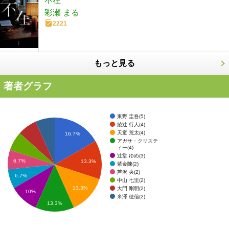
不在
彩瀬 まる
2221
もっと見る
著者グラフ
東野 圭吾(5)
綾辻 行人(4)
天童 荒太(4)
16.7%
アガサ・クリステ
ィー(4)
辻堂 ゆめ(3)
6.7%
13.3%
紫金陳(2)
芦沢 央(2)
6.7%
中山 七里(2)
13.3%
大門 剛明(2)
10%
米澤 穂信(2)
13.3%