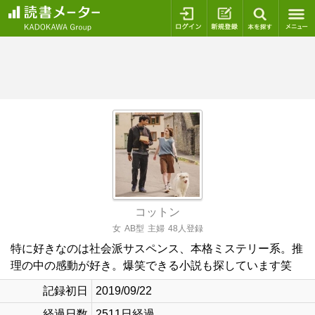
ログイン
新規登録
本を探
コットン
女
AB型
主婦
48人登録
特に好きなのは社会派サスペンス、本格ミステリー系。推
理の中の感動が好き。爆笑できる小説も探しています笑
記録初日
2019/09/22
経過日数
2511日経過