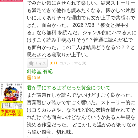
でみたい気にさせられて楽しい。結果ストーリー
も満足できて他作も読みたくなる。懐かしの片思
いによくありそうな理由でも文が上手で共感もで
きた。面白かった。 2026 7/28 「彼女と握手す
る」なら無料 を読んだ。ジャンル的にハマる人に
はすごく読み甲斐ありそう^ ^ 普通に読んだ私で
も面白かった。この二人は結局どうなるの？？と
思わされる段取りが上手い。
★11
コメントする(
0
)
ナイス
斜線堂 有紀
1316
君が手にするはずだった黄金について
まだ表題作しか読んでないけどすごく良かった。
言葉選びが確かですごく響いた。ストーリー的に
はコミカルさや、なるほど的な友情が描かれてそ
れだけでも面白いけどなんていうかある人生観を
読める作品だった。 どこかしら温かみがありなが
ら鋭い感覚、切れ味。