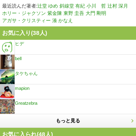
最近読んだ著者:
辻堂 ゆめ
斜線堂 有紀
小川 哲
辻村 深月
ホリー・ジャクソン
紫金陳
東野 圭吾
大門 剛明
アガサ・クリスティー
湊 かなえ
お気に入り(
38
人)
ヒデ
bell
タケちゃん
mapion
Greatzebra
もっと見る
お気に入られ(
48
人)