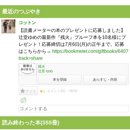
最近のつぶやき
コットン
【読書メーターの本のプレゼントに応募しました】
辻堂ゆめの最新作『残火』プルーフ本を10名様にプ
レゼント！応募締切は7月6日(月)の正午まで。応募
はこちらから→
https://bookmeter.com/giftbooks/640?
track=share
残火
辻堂 ゆめ
本を登録
あらすじ・内容
コメント(
0
)
06/30
ナイス
★1
読み終わった本(
355
冊)