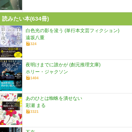
読みたい本(
634
冊)
白色光の影を浚う (単行本文芸フィクション)
遠坂八重
324
夜明けまでに誰かが (創元推理文庫)
ホリー・ジャクソン
1404
あのひとは蜘蛛を潰せない
彩瀬 まる
3321