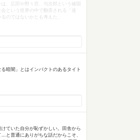
子は、広田や野々宮、与次郎という確固
社会という世界の中で翻弄される「迷
いるのではないかとも考えた、
なる暗闇」とはインパクトのあるタイト
避けていた自分が恥ずかしい。田舎から
て…と普通にありがちな話だからこそ、