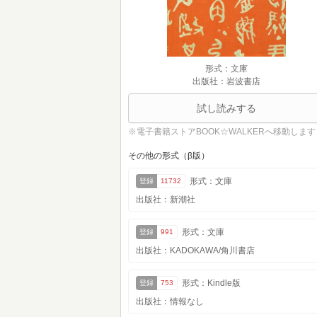
形式：文庫
出版社：岩波書店
試し読みする
※電子書籍ストアBOOK☆WALKERへ移動します
その他の形式（β版）
形式：文庫
登録
11732
出版社：新潮社
形式：文庫
登録
991
出版社：KADOKAWA/角川書店
形式：Kindle版
登録
753
出版社：情報なし