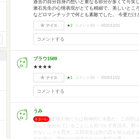
過去の自分自身の想いと重なる部分が多くて可笑し
漱石先生の心情表現がとても精細で、美しいところ
などロマンチックで何とも素敵でした。 今更だけ
ナイス
★2
コメント(
0
)
2025/12/31
ブラウ1589
★★★★
ナイス
★1
コメント(
0
)
2025/11/22
うみ
登場人物たちは精神的に未熟だ。三四郎
ネタバレ
として使われていることにも気づかず有頂天。野
かないふりを貫き、広田先生は肉の恋を知らぬま
まれ続け、諦めから好きでもない相手を選ぶ。「