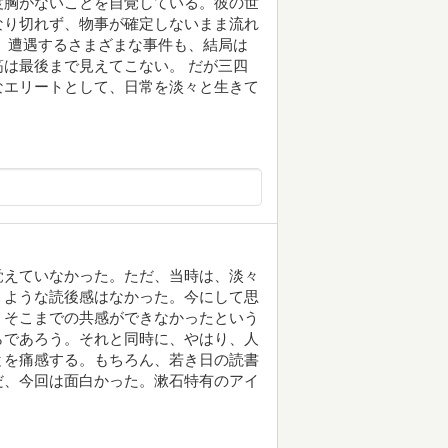
度胸がないことを自覚している。彼の世
なり切れず、物事が確定しないまま流れ
、遭遇するさまざまな事件も、結局は
は最後まで見えてこない。 だが三四
なエリートとして、日常を淡々と生きて
覚えていなかった。ただ、当時は、淡々
うような読後感はなかった。今にして思
、そこまでの共感ができなかったという
らであろう。それと同時に、やはり、人
とを痛感する。もちろん、若き日の読書
だ、今回は面白かった。漱石特有のアイ