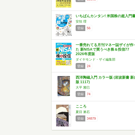
いちばんカンタン! 米国株の超入門
安恒 理
登録
56
一番売れてる月刊マネー誌ザイが作
た 新NISAで買うべき株＆投信77
2026年度版
ダイヤモンド・ザイ編集部
登録
24
西洋陶磁入門 カラー版 (岩波新書 新
版 1117)
大平 雅巳
登録
74
こころ
夏目 漱石
登録
34879