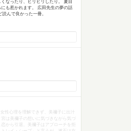
くなったり、ヒリヒリしたり。 夏目
にも惹かれます。 広田先生の夢の話
ど読んで良かった一冊。
は女性心理を理解できず、美禰子に出汁
々宮は美禰子の想いに気づきながら気づ
ま恋から引退。美禰子はアプローチを拒
ストレイ・シープ」と言うが、漱石は女