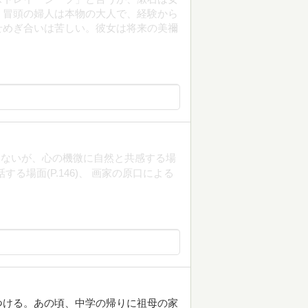
。冒頭の婦人は本物の大人で、経験から
せめぎ合いは苦しい。彼女は将来の美禰
はないが、心の機微に自然と共感する場
る場面(P.146)、 画家の原口による
つける。あの頃、中学の帰りに祖母の家