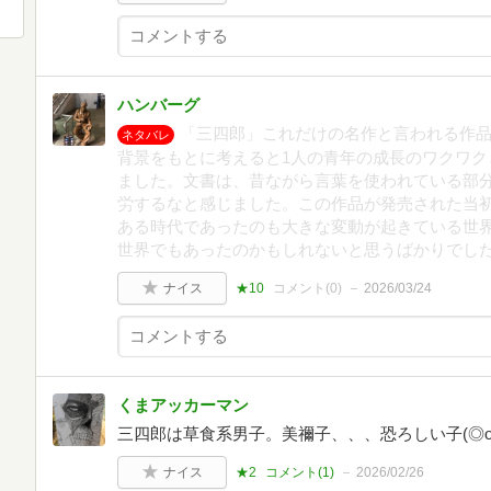
ハンバーグ
「三四郎」これだけの名作と言われる作
ネタバレ
背景をもとに考えると1人の青年の成長のワクワク
ました。文書は、昔ながら言葉を使われている部
労するなと感じました。この作品が発売された当
ある時代であったのも大きな変動が起きている世
世界でもあったのかもしれないと思うばかりでし
ナイス
★10
コメント(
0
)
2026/03/24
くまアッカーマン
三四郎は草食系男子。美禰子、、、恐ろしい子(◎o
ナイス
★2
コメント(
1
)
2026/02/26