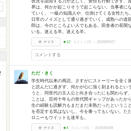
状況を認知する力が乏しく、覚悟も行動できず、
界は、何かが起こりそうで起こらない。当事者に
ていく。 一級の知識人や、仕掛けてくる女性たち
日常のノイズとして通り過ぎていく。成熟への道筋
郎は、今のところよい人でもある。田舎者の長閑
いる。迷える羊。迷える羊。
ナイス
★12
コメント(
0
)
2026/05/27
ただ・きく
学生時代以来の再読。さすがにストーリーを全く
と読んだに過ぎず、何かが心に強く刻まれるとい
うと、同世代の主人公と向き合ったにも関わらず
ことは、百何十年もの世代間ギャップがあったか
生の経験も読解力もまだまだ未熟だったというこ
を否定する気はないし、今を奢ってもいない。た
ロニーもウイットも迷羊も。
ナイス
★4
コメント(
0
)
2026/04/28