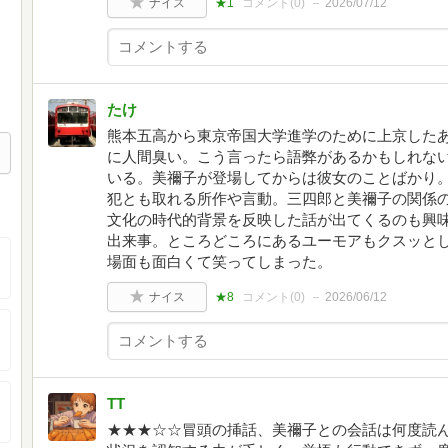
ナイス
★1
コメント(
0
)
2026/07/12
たけ
熊本五高から東京帝国大学進学のために上京した
に人間臭い。こう言ったら語弊があるかもしれな
いる。美禰子が登場してからは彼女のことばかり
犯とも取れる所作や言動。三四郎と美禰子の関係
文化の時代的背景を反映した話が出てくるのも興
出来事。ところどころにあるユーモアもクスッと
場面も面白くて笑ってしまった。
ナイス
★8
コメント(
0
)
2026/06/12
TT
★★★☆☆冒頭の挿話、美禰子との会話は何度読