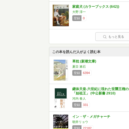
家庭犬 (カラーブックス (642))
大野 淳一
登録
0
もっと見る
この本を読んだ人がよく読む本
草枕 (新潮文庫)
夏目 漱石
登録
6394
継体天皇-六世紀に現れた世襲王権の
「始祖王」 (中公新書 2910)
河内 春人
登録
331
イン・ザ・メガチャーチ
朝井リョウ
登録
22182