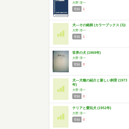
大野 淳一
登録
1
犬―その銘柄 (カラーブックス (3))
大野 淳一
登録
1
世界の犬 (1969年)
大野 淳一
登録
0
犬―犬種の紹介と新しい飼育 (1973
年)
大野 淳一
登録
0
テリアと愛玩犬 (1952年)
大野 淳一
登録
0