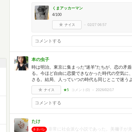
くまアッカーマン
4/100
ナイス
02/27 06:57
本の虫子
時は明治。東京に集まった“迷羊”たちが、恋の矛
る。今ほど自由に恋愛できなかった時代の空気に
さる。結局、人っていつの時代も同じとこで迷う
ナイス
★5
コメント(
0
)
2026/02/17
たけ
非常に社会派な小説であった。美禰子が
ネタバレ