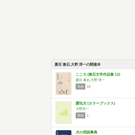
夏目 漱石,大野 淳一の関連本
こころ (漱石文学作品集 12)
夏目 漱石,大野 淳一
登録
14
愛玩犬 (カラーブックス)
大野淳一
登録
1
犬の用語事典