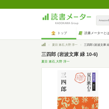
Amazo
トップ
読書メーターと
トップ
夏目 漱石,大野 淳一
三四郎 (岩波文庫 緑 
三四郎 (岩波文庫 緑 10-6)
夏目 漱石,大野 淳一