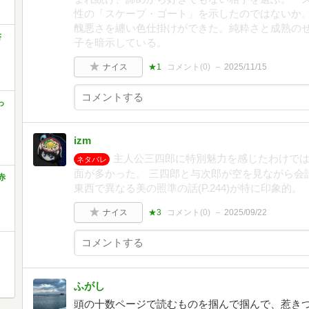
性の「スケープ・ゴート」を示したのではないか
醜悪さを纏い色仕掛けができた。純粋さと成熟の
書
子を暗示している。
ナイス
★1
コメント(
0
)
2025/11/15
っ
izm
主人公三四郎に特別魅力を感じたわけで
ネタバレ
面が多かった。 三四郎と与次郎が空を見ながら会話す
赤
東西で異なる美の照準の話(P.244)が特に印象的。
ナイス
★3
コメント(
0
)
2025/09/22
ふがし
頭の十数ページで読むものを掴んで掴んで、惹き