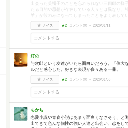
出会った美禰子のことを忘れられない三四郎の様
たる目的や思想が存在している人々とは異なり、
羊」が彼のみになってしまったことをよく表して
ナイス
★2
コメント(
0
)
2026/01/11
灯の
与次郎という友達がいたら面白いだろう。「偉大
ルだと感心した。好きな表現が多々ある一冊。
ナイス
★2
コメント(
0
)
2026/01/06
ちかち
恋愛小説や青春小説はあまり面白くなさそう、と
出てきて色んな個性の強い人達と出会い、恋をし