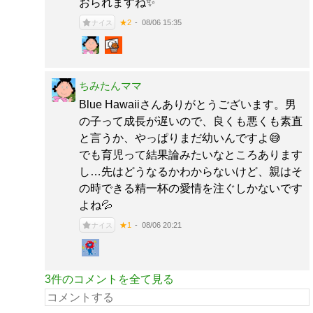
おられますね✨️
08/06 15:35
★2
ナイス
ちみたんママ
Blue Hawaiiさんありがとうございます。男
の子って成長が遅いので、良くも悪くも素直
と言うか、やっぱりまだ幼いんですよ😅
でも育児って結果論みたいなところあります
し…先はどうなるかわからないけど、親はそ
の時できる精一杯の愛情を注ぐしかないです
よね💦
08/06 20:21
★1
ナイス
3件のコメントを全て見る