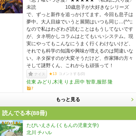
未読 10歳息子が大好きなシリーズ
で、ずっと新作を追っかけてます。今回も息子は
夢中。大人目線でいうと展開はいつも同じ…(^^;;
なので私はわざわざ読むことはもうしてないです
が、タネ明かしコラムはとてもいいシステム。現
実にやってもこんなにうまく行くわけないけど、
それでも科学の知識や興味が増えるのは間違いな
い。ネタ探すのが大変そうだけど、作家陣の方々
そして謎野くん、これからも頑張って！
★13
コメントする(
0
)
ナイス
佐東 みどり,木滝 りま,田中 智章,服部 隆
7
もっと見る
読んでる本(
88
冊)
たびいえさん (くもんの児童文学)
北川 チハル