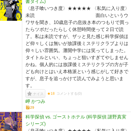
書タイム)
〈息子喰いつき度〉★★★★★ 〈私気に入り度〉
未読 面白いというウ
ワサを聞き、10歳息子の息抜き本のつもりで買っ
たらツボだったらしく休憩時間使って２日で読
了。私は未読ですが、ザッと見た感じ科学探偵ほ
ど仰々しくは無いが放課後ミステリクラブよりは
仰々しい雰囲気。灘開中学には笑ってしまった。
タイトルといい、ちょっと狙いすぎてやしません
かね。個人的には放課後ミステリクラブの方が子
ども向けとはいえ本格派という感じがして好きで
すが、息子を追っかけて読んでみようと思いま
す。
★18
コメントする(
0
)
ナイス
岬 かつみ
29
科学探偵 vs. ゴーストホテル (科学探偵 謎野真実
シリーズ)
〈息子喰いつき度〉★★★★★ 〈私気に入り度〉