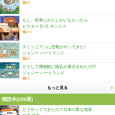
88
もし、世界にわたしがいなかったら
ビクター D. O. サントス
151
スミソニアンに恐竜がやってきた!
ジェシー ハートランド
86
どうして博物館に隕石が展示されたの!?
ジェシー ハートランド
52
もっと見る
積読本(
256
冊)
どうやってできたの？日本の変な地形