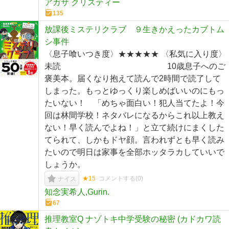
アガサ クリスティー
135
放課後ミステリクラブ ９生きかえったカブトム
シ事件
〈息子喰いつき度〉★★★★★ 〈私気に入り度〉
未読 10歳息子へのご
褒美本。届くなり抱えて読んで2時間で読了して
しまった。もっとゆっくり楽しめばいいのにもっ
たいない！ 「めちゃ面白い！犯人当てたよ！今
回は林間学校！ネタバレになるからこれ以上教え
ない！早く読んでよね！」と立て続けにまくした
てられて、しかもドヤ顔。言われずとも早く読み
たいので明日は家事を全部ホッタラカしていいで
しょうか。
★15
コメントする(
0
)
ナイス
知念実希人,Gurin.
67
推理教室Q ナゾトキ中学受験の秘密 (カドカワ読