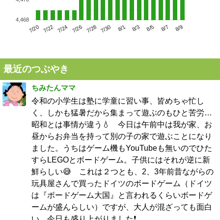
4,468
7/24
7/30
8/5
7/20
7/26
8/1
8/7
7/22
7/28
8/3
8/9
最近のつぶやき
ちみたんママ
令和の小学生は塾に学童に習い事、皆めちゃ忙し
く、しかも猛暑だから集まって遊ぶのもひと苦労…
昭和とは事情が違う💧 今日は午前中は我が家、お
昼からお弁当を持って別の子の家で遊ぶことになり
ました。うちはゲーム機もYouTubeも無いのでひた
すらLEGOとボードゲーム。子供にはそれが逆に新
鮮らしい😅 これは２つとも、2、3年前昔ながらの
玩具屋さんで買ったドイツのボードゲーム（ドイツ
は『ボードゲーム大国』と言われるくらいボードゲ
ームが盛んらしい）ですが、大人が混ざっても面白
い。今日も盛り上がりました❗️