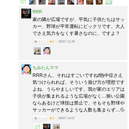
RRR
家の隣が広場ですが、平気に子供たちはサッ
カー、野球が平常運転にビックリです。大人
でさえ気力をなくす暑さなのに、ですよ？
08/07 13:39
★2
ナイス
ちみたんママ
RRRさん、それはすごいですね❗️熱中症さえ
気つけられれば、そういう遊び方が理想です
よね、うらやましいです。我が家のエリアは
子供が集まれるような広場がなく…狭い公園
ならあるけど球技は禁止で、そもそも野球や
サッカーができるような人数も集まらず…💦
08/07 14:07
★3
ナイス