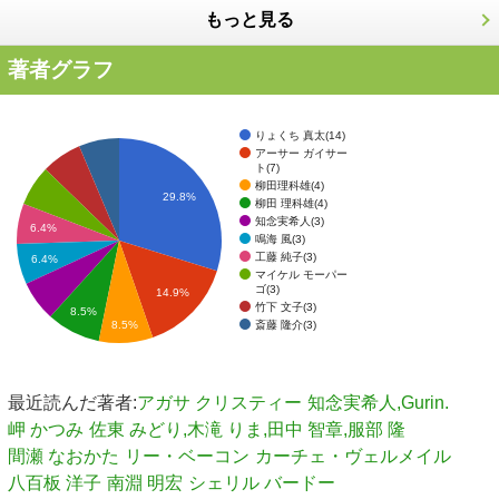
もっと見る
著者グラフ
りょくち 真太(14)
アーサー ガイサー
ト(7)
柳田理科雄(4)
29.8%
柳田 理科雄(4)
知念実希人(3)
6.4%
鳴海 風(3)
工藤 純子(3)
6.4%
マイケル モーパー
ゴ(3)
14.9%
竹下 文子(3)
8.5%
斎藤 隆介(3)
8.5%
最近読んだ著者:
アガサ クリスティー
知念実希人,Gurin.
岬 かつみ
佐東 みどり,木滝 りま,田中 智章,服部 隆
間瀬 なおかた
リー・ベーコン
カーチェ・ヴェルメイル
八百板 洋子
南淵 明宏
シェリル バードー