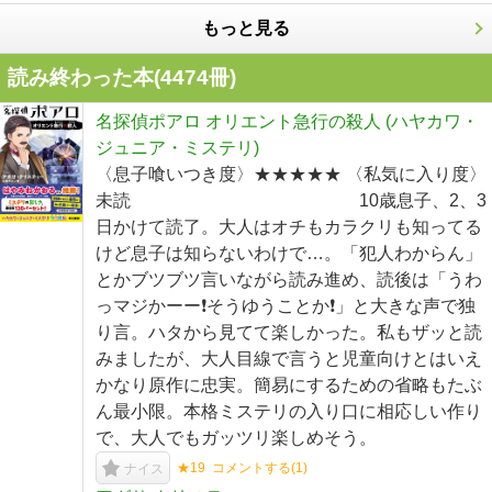
もっと見る
読み終わった本(
4474
冊)
名探偵ポアロ オリエント急行の殺人 (ハヤカワ・
ジュニア・ミステリ)
〈息子喰いつき度〉★★★★★ 〈私気に入り度〉
未読 10歳息子、2、3
日かけて読了。大人はオチもカラクリも知ってる
けど息子は知らないわけで…。「犯人わからん」
とかブツブツ言いながら読み進め、読後は「うわ
っマジかーー❗️そうゆうことか❗️」と大きな声で独
り言。ハタから見てて楽しかった。私もザッと読
みましたが、大人目線で言うと児童向けとはいえ
かなり原作に忠実。簡易にするための省略もたぶ
ん最小限。本格ミステリの入り口に相応しい作り
で、大人でもガッツリ楽しめそう。
★19
コメントする(
1
)
ナイス