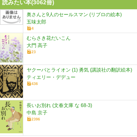
読みたい本(
3062
冊)
奥さんと9人のセールスマン (リブロの絵本)
五味太郎
4
むらさき花だいこん
大門 高子
23
ヤクーバとライオン (1) 勇気 (講談社の翻訳絵本)
ティエリー・デデュー
436
長いお別れ (文春文庫 な 68-3)
中島 京子
2396