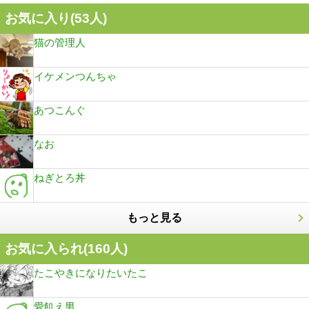
お気に入り(
53
人)
猫の管理人
イケメンつんちゃ
あつこんぐ
なお
ねぎとろ丼
もっと見る
お気に入られ(
160
人)
たこやきになりたいたこ
愛飢え男