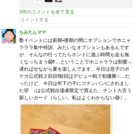
3件のコメントを全て見る
ちみたんママ
塾イベントには前期•後期の間にオプションでホニャ
ラララ集中特訓、みたいなオプションもあるんです
が、そんなの行ってたらホントに遊ぶ時間も金も無
くなっちまう😱❗️ …ということでホニャララは割愛→
遅ればせながら夏を楽しんでます。今日は息子のポ
ケカ公式戦２回目❗️前回はデビュー戦で初優勝✨…だ
ったけど、今日は年下の子にコテンパンにされまし
た🤣 ↓は公式戦出場者限定で買えた、ナントカ言う
新しいカード（らしい。私はよくわからない😅）。