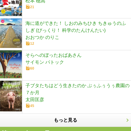
松本 穂高
21
海に道ができた！ しおのみちひき ちきゅうのふ
しぎ (びっくり！ 科学のたんけんたい)
おおつか のりこ
12
そらへのぼったおばあさん
サイモン パトック
60
子ブタたちはどう生きたのか ぶぅふぅうぅ農園の
７か月
太田匡彦
45
もっと見る