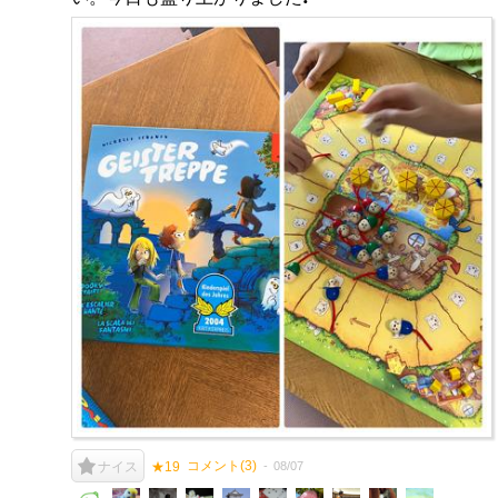
コメント(
3
)
08/07
ナイス
★19