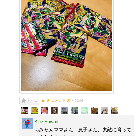
コメント(
3
)
08/06
ナイス
★18
Blue Hawaii♪
ちみたんママさん 息子さん、素敵に育って