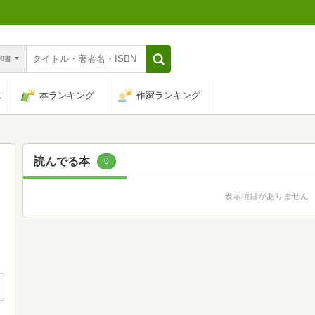
n和書
は
本ランキング
作家ランキング
読んでる本
0
表示項目がありません