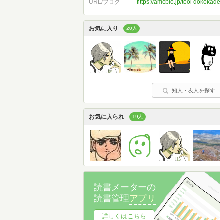
URL/ブログ
https://ameblo.jp/tooi-dokokade
お気に入り
20人
知人・友人を探す
お気に入られ
19人
読書メーターの
読書管理
アプリ
詳しくはこちら