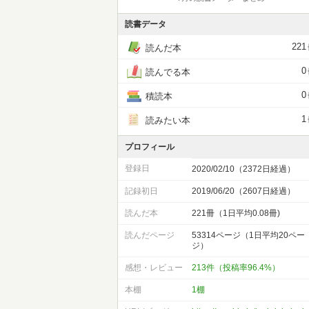
読書データ
221
読んだ本
0
読んでる本
0
積読本
1
読みたい本
プロフィール
登録日
2020/02/10（2372日経過）
記録初日
2019/06/20（2607日経過）
読んだ本
221冊（1日平均0.08冊)
読んだページ
53314ページ（1日平均20ペー
ジ）
感想・レビュー
213件（投稿率96.4%）
本棚
1棚