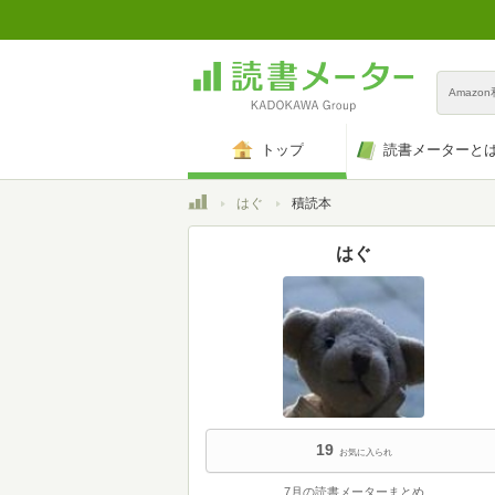
Amazo
トップ
読書メーターと
トップ
はぐ
積読本
はぐ
19
お気に入られ
7月の読書メーターまとめ