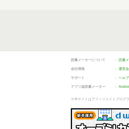
読書メーターについて
読書メ
会社情報
運営会
サポート
ヘルプ
アプリ版読書メーター
Andr
※本サイトはアフィリエイトプログ