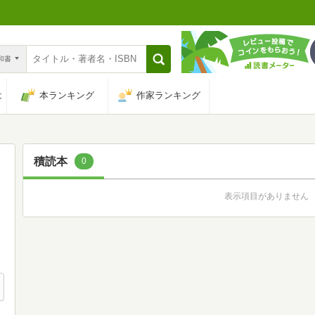
n和書
は
本ランキング
作家ランキング
積読本
0
表示項目がありません