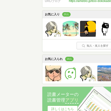
URL/ブログ
https://ameblo.jp/tooi-dokokade
お気に入り
20人
知人・友人を探す
お気に入られ
19人
読書メーターの
読書管理
アプリ
詳しくはこちら