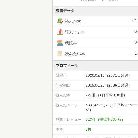
読書データ
221
読んだ本
0
読んでる本
0
積読本
1
読みたい本
プロフィール
登録日
2020/02/10（2371日経過）
記録初日
2019/06/20（2606日経過）
読んだ本
221冊（1日平均0.08冊)
読んだページ
53314ページ（1日平均20ペー
ジ）
感想・レビュー
213件（投稿率96.4%）
本棚
1棚