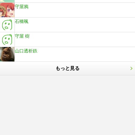
守屋鴉
石橋颯
守屋 樹
山口透析鉄
もっと見る