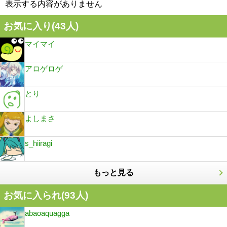
表示する内容がありません
お気に入り(
43
人)
マイマイ
アロゲロゲ
とり
よしまさ
s_hiiragi
もっと見る
お気に入られ(
93
人)
abaoaquagga