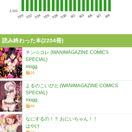
2,203
7/24
7/30
8/5
7/20
7/26
8/1
8/7
7/22
7/28
8/3
8/9
読み終わった本(
2204
冊)
チン☆コレ (WANIMAGAZINE COMICS
SPECIAL)
mogg
18
よるのこいびと (WANIMAGAZINE COMICS
SPECIAL)
mogg
40
なにするの！？ おにいちゃん！！
はやけ