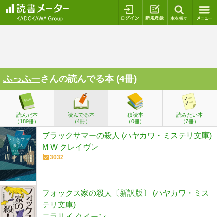
ログイン
新規登録
本を探
ふっふー
さんの読んでる本 (4冊)
読んだ本
読んでる本
積読本
読みたい本
（189冊）
（4冊）
（0冊）
（7冊）
ブラックサマーの殺人 (ハヤカワ・ミステリ文庫)
M W クレイヴン
3032
フォックス家の殺人〔新訳版〕 (ハヤカワ・ミス
テリ文庫)
エラリイ クイーン