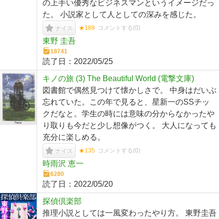
の上手い優秀なビジネスマンというイメージだっ
た。 小説家として人としての深みを感じた。
★189
コメントする(
0
)
ナイス
東野 圭吾
18741
読了日：
2022/05/25
キノの旅 (3) The Beautiful World (電撃文庫)
図書館で偶然見つけて懐かしさで。 中身はだいぶ
忘れていた。この年で見ると、星新一のSSチッ
クだなと。学生の時には意味の分からなかったや
り取りも今だと少し想像がつく。 大人になっても
充分に楽しめる。
★135
コメントする(
0
)
ナイス
時雨沢 恵一
6280
読了日：
2022/05/20
探偵倶楽部
推理小説としては一風変わったやり方。 東野圭吾