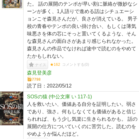
た。 話の展開のテンポが早い割に脈絡が微妙なシ
ーンが多く、1人語りで進める話はシチュエーシ
ョンこそ森見さんだが、良さが消えている。 男子
校の青春やテンポの良い掛け合い、もしくは薄気
味悪さを体の芯にそっと置いてくるような、そん
な森見さんの面白さがあまり感じられなかった。
森見さんの作品でなければ途中で読むのをやめて
たかもしれない。
★162
コメントする(
0
)
ナイス
森見登美彦
7798
読了日：
2022/05/12
SOSの猿 (中公文庫 い 117-1)
人を救いたい、価値ある自分を証明したい。弱さ
であり、強さ。何もしなくても価値があると信じ
られれば、もう少し気楽に生きられるかも。 話の
展開の仕方についていくのに苦労した。読むのを
やめようか悩んだほど。