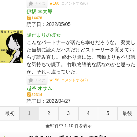
★160
コメントする(
0
)
ナイス
伊坂 幸太郎
14478
読了日：
2022/05/05
陽だまりの彼女
こんなパートナーが居たら幸せだろうな。 発売し
た当初に読んだハズだけどストーリーを覚えてお
らず読み直し。 終わり際には、感動よりも不思議
な気持ちで読了。 竹取物語的な話なのかと思った
が、それも違っていた。
★158
コメントする(
2
)
ナイス
越谷 オサム
32314
読了日：
2022/04/27
最初
1
2
3
4
5
最後
全52件中 1-10 件を表示