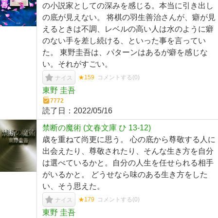
の小説家としての深みを感じる。本当に引き出し
の底が見えない。 将棋の羽生善治さんが、癖が見
えるときは不調、レベルの高い人は水のように癖
のない手を差し続ける、といった事を言ってい
た。 東野圭吾は、パターンはあるが癖を感じな
い。それがすごい。
★159
コメントする(
0
)
ナイス
東野 圭吾
7772
読了日：
2022/05/16
禁断の魔術 (文春文庫 ひ 13-12)
歳を重ねて尚更に思う。 心の底から尊敬する人に
出会えたり、尊敬されたり、そんな生き方を自分
は選べているかと。自分の人生を任せられる相手
がいるかと。 どうせなら味のある生き方をした
い、そう思えた。
★179
コメントする(
0
)
ナイス
東野 圭吾