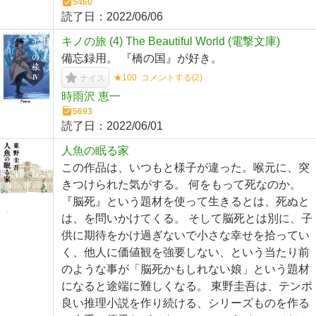
5460
読了日：
2022/06/06
キノの旅 (4) The Beautiful World (電撃文庫)
備忘録用。 『橋の国』が好き。
★100
コメントする(
2
)
ナイス
時雨沢 恵一
5693
読了日：
2022/06/01
人魚の眠る家
この作品は、いつもと様子が違った。喉元に、突
きつけられた気がする。 何をもって死なのか。
『脳死』という題材を使って生きるとは、死ぬと
は、を問いかけてくる。 そして脳死とは別に、子
供に期待をかけ過ぎないで小さな幸せを拾ってい
く、他人に価値観を強要しない、という当たり前
のような事が「脳死かもしれない娘」という題材
になると途端に難しくなる。 東野圭吾は、テンポ
良い推理小説を作り続ける、シリーズものを作る