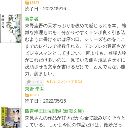
13587
読了日：
2022/05/16
新参者
東野圭吾の天才っぷりを改めて感じられる本。 複
雑な推理ものを、分かりやすくテンポ良く引き込
むように書けるのは序の口。シリーズものをここ
までのレベルで複数作れる、テンプレの豊富さが
ビジネスマンとしてすごい。 何よりも、登場人物
がこれだけ多いのに、見ている側を混乱させずに
没頭させる文章が書けるだけで、とんでもない能
力。羨ましい。
★159
コメントする(
1
)
ナイス
東野 圭吾
18507
読了日：
2022/05/16
四畳半王国見聞録 (新潮文庫)
森見さんの作品が好きだから全て読み尽くそうと
している。 しかし今回の作品だけは、微妙だっ