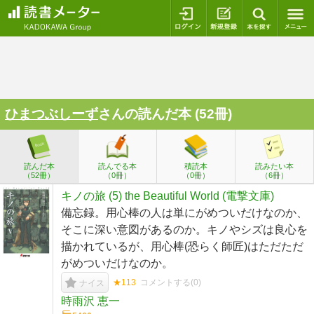
ログイン
新規登録
本を探
ひまつぶしーず
さんの読んだ本 (52冊)
読んだ本
読んでる本
積読本
読みたい本
（52冊）
（0冊）
（0冊）
（6冊）
キノの旅 (5) the Beautiful World (電撃文庫)
備忘録。用心棒の人は単にがめついだけなのか、
そこに深い意図があるのか。キノやシズは良心を
描かれているが、用心棒(恐らく師匠)はただただ
がめついだけなのか。
★113
コメントする(
0
)
ナイス
時雨沢 恵一