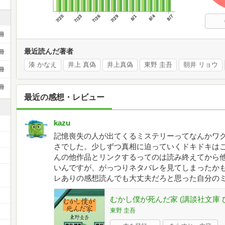
7/20
7/23
7/26
7/29
8/1
8/4
8/7
冊
最近読んだ著者
冊
湊 かなえ
井上 真偽
井上真偽
東野 圭吾
朝井 リョウ
冊
冊
最近の感想・レビュー
kazu
記憶喪失の人が出てくるミステリーってなんかワ
さでした。少しずつ真相に迫っていくドキドキは
んの他作品とリンクするってのは読み終えてから
いんですが、がっつりネタバレを見てしまったかも
レありの感想読んでも大丈夫だろと思った自分のミス
むかし僕が死んだ家 (講談社文庫 ひ 1
東野 圭吾