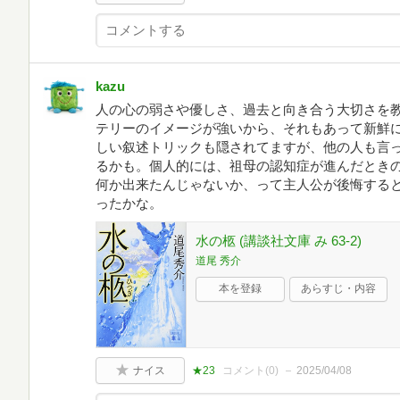
kazu
人の心の弱さや優しさ、過去と向き合う大切さを
テリーのイメージが強いから、それもあって新鮮
しい叙述トリックも隠されてますが、他の人も言
るかも。個人的には、祖母の認知症が進んだとき
何か出来たんじゃないか、って主人公が後悔する
ったかな。
水の柩 (講談社文庫 み 63-2)
道尾 秀介
本を登録
あらすじ・内容
ナイス
★23
コメント(
0
)
2025/04/08