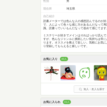
性別
男
現住所
埼玉県
自己紹介
読書メーターでは色んな人の感想読んでるのが好
で、人によって色々な感じ方があるんだなって再
識。読書っていいもんだなって改めて感じてます
ミステリーが好きでメインはそればっかり読んで
すが、色んなジャンルに挑戦したい気持ちは常に
ります。オススメを教えて欲しい。気軽にお気に
り登録してもらえると嬉しいです。
お気に入り
40人
知人・友人を探す
お気に入られ
41人