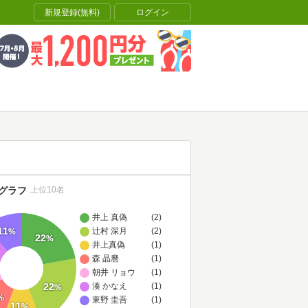
新規登録(無料)
ログイン
グラフ
上位10名
井上 真偽
(2)
11
辻村 深月
(2)
%
22
%
井上真偽
(1)
森 晶麿
(1)
朝井 リョウ
(1)
22
湊 かなえ
(1)
%
%
東野 圭吾
(1)
11
%