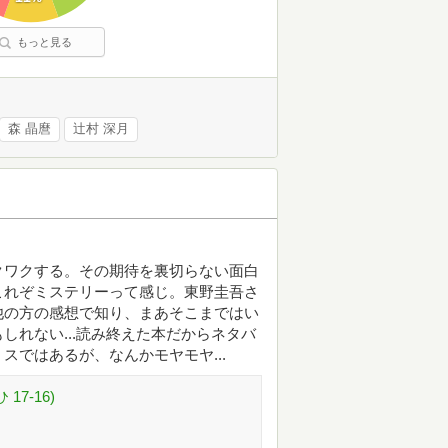
もっと見る
森 晶麿
辻村 深月
クワクする。その期待を裏切らない面白
これぞミステリーって感じ。東野圭吾さ
他の方の感想で知り、まあそこまではい
しれない...読み終えた本だからネタバ
ではあるが、なんかモヤモヤ...
7-16)