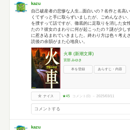
kazu
自己破産者の悲惨な人生...面白いの？名作と名
くてずっと手に取らずいましたが、ごめんなさい
を捜すって話ですが、徹底的に足取りを消した女
たの？彼女のまわりに何が起こったの？謎が少しず
に惹き込まれていきました。終わり方は色々考え
読後の余韻がまた心地良い。
火車 (新潮文庫)
宮部 みゆき
本を登録
あらすじ・内容
ナイス
★45
コメント(
0
)
2025/03/11
kazu