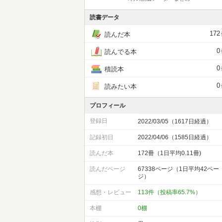
読書データ
172
読んだ本
0
読んでる本
0
積読本
0
読みたい本
プロフィール
登録日
2022/03/05（1617日経過）
記録初日
2022/04/06（1585日経過）
読んだ本
172冊（1日平均0.11冊)
読んだページ
67338ページ（1日平均42ペー
ジ）
感想・レビュー
113件（投稿率65.7%）
本棚
0棚