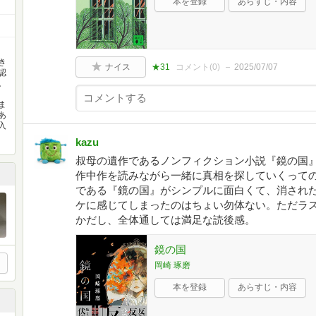
本を登録
あらすじ・内容
き
ナイス
★31
コメント(
0
)
2025/07/07
認
。
ま
あ
入
kazu
叔母の遺作であるノンフィクション小説『鏡の国
作中作を読みながら一緒に真相を探していくって
である『鏡の国』がシンプルに面白くて、消され
ケに感じてしまったのはちょい勿体ない。ただラ
かだし、全体通しては満足な読後感。
鏡の国
岡崎 琢磨
本を登録
あらすじ・内容