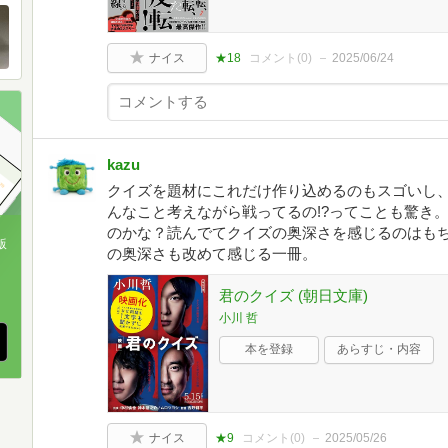
ナイス
★18
コメント(
0
)
2025/06/24
kazu
クイズを題材にこれだけ作り込めるのもスゴいし
んなこと考えながら戦ってるの!?ってことも驚き
のかな？読んでてクイズの奥深さを感じるのはも
版
の奥深さも改めて感じる一冊。
、
君のクイズ (朝日文庫)
小川 哲
本を登録
あらすじ・内容
ナイス
★9
コメント(
0
)
2025/05/26