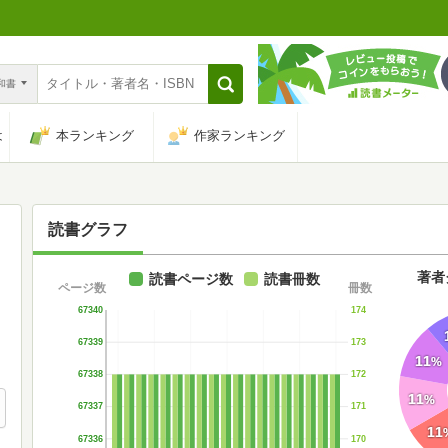
n和書
は
本ランキング
作家ランキング
読書グラフ
著者
読書ページ数
読書冊数
ページ数
冊数
67340
174
67339
173
11
%
67338
172
11
%
67337
171
11
67336
170