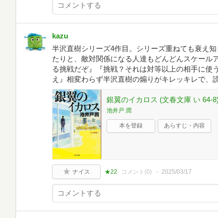
kazu
半沢直樹シリーズ4作目。シリーズ重ねても衰え知
たりと、敵対関係になる人達もどんどんスケール
る挑戦だぞ』『挑戦？それは対等以上の相手に使
え』相変わらず半沢直樹の煽りがキレッキレで、
銀翼のイカロス (文春文庫 い 64-8
池井戸 潤
本を登録
あらすじ・内容
ナイス
★22
コメント(
0
)
2025/03/17