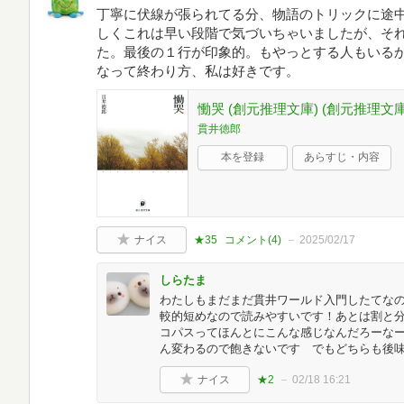
丁寧に伏線が張られてる分、物語のトリックに途
しくこれは早い段階で気づいちゃいましたが、そ
た。最後の１行が印象的。もやっとする人もいる
なって終わり方、私は好きです。
慟哭 (創元推理文庫) (創元推理文庫 M
貫井徳郎
本を登録
あらすじ・内容
ナイス
★35
コメント(
4
)
2025/02/17
しらたま
わたしもまだまだ貫井ワールド入門したてな
較的短めなので読みやすいです！あとは割と分
コパスってほんとにこんな感じなんだろーな
ん変わるので飽きないです でもどちらも後
ナイス
★2
02/18 16:21