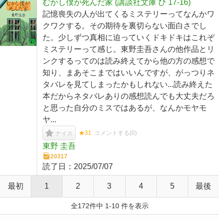
むかし僕が死んだ家 (講談社文庫 ひ 17-16)
記憶喪失の人が出てくるミステリーってなんかワ
クワクする。その期待を裏切らない面白さでし
た。少しずつ真相に迫っていくドキドキはこれぞ
ミステリーって感じ。東野圭吾さんの他作品とリ
ンクするってのは読み終えてから他の方の感想で
知り、まあそこまではいいんですが、がっつりネ
タバレを見てしまったかもしれない...読み終えた
本だからネタバレありの感想読んでも大丈夫だろ
と思った自分のミスではあるが、なんかモヤモ
ヤ...
★31
コメントする(
0
)
ナイス
東野 圭吾
20317
読了日：
2025/07/07
最初
1
2
3
4
5
最後
全172件中 1-10 件を表示