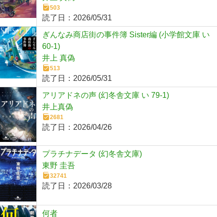
503
読了日：
2026/05/31
ぎんなみ商店街の事件簿 Sister編 (小学館文庫 い
60-1)
井上 真偽
513
読了日：
2026/05/31
アリアドネの声 (幻冬舎文庫 い 79-1)
井上真偽
2681
読了日：
2026/04/26
プラチナデータ (幻冬舎文庫)
東野 圭吾
32741
読了日：
2026/03/28
何者