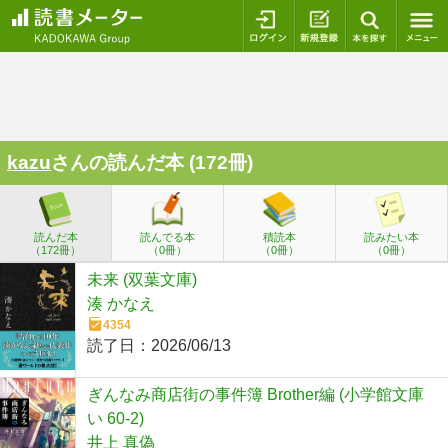
ログイン
新規登録
本を探
kazu
さんの読んだ本 (172冊)
読んだ本
読んでる本
積読本
読みたい本
（172冊）
（0冊）
（0冊）
（0冊）
未来 (双葉文庫)
湊 かなえ
4354
読了日：
2026/06/13
ぎんなみ商店街の事件簿 Brother編 (小学館文庫
い 60-2)
井上 真偽