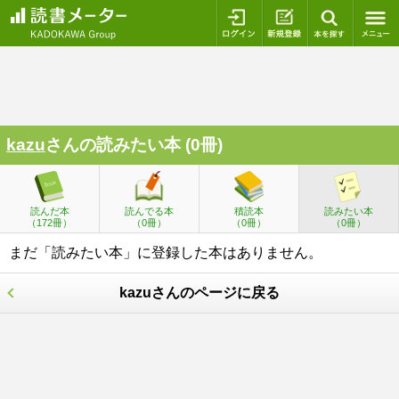
ログイン
新規登録
本を探
kazu
さんの読みたい本 (0冊)
読んだ本
読んでる本
積読本
読みたい本
（172冊）
（0冊）
（0冊）
（0冊）
まだ「読みたい本」に登録した本はありません。
kazuさんのページに戻る