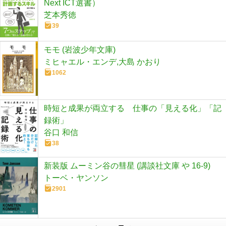
Next ICT選書）
芝本秀徳
39
モモ (岩波少年文庫)
ミヒャエル・エンデ,大島 かおり
1062
時短と成果が両立する 仕事の「見える化」「記
録術」
谷口 和信
38
新装版 ムーミン谷の彗星 (講談社文庫 や 16-9)
トーベ・ヤンソン
2901