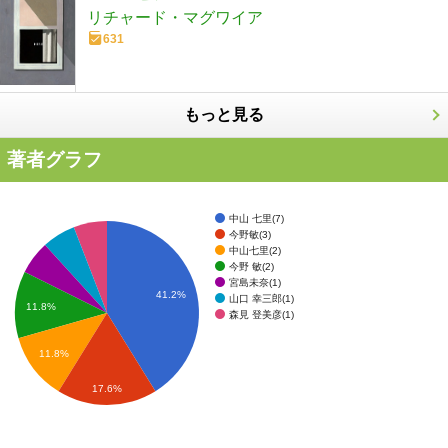
リチャード・マグワイア
631
もっと見る
著者グラフ
中山 七里(7)
今野敏(3)
中山七里(2)
今野 敏(2)
宮島未奈(1)
41.2%
山口 幸三郎(1)
11.8%
森見 登美彦(1)
11.8%
17.6%