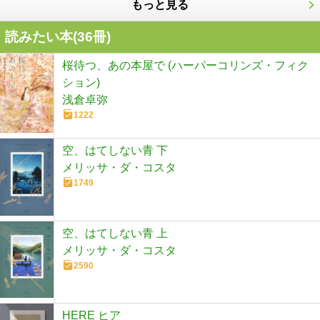
もっと見る
読みたい本(
36
冊)
桜待つ、あの本屋で (ハーパーコリンズ・フィク
ション)
浅倉卓弥
1222
空、はてしない青 下
メリッサ・ダ・コスタ
1749
空、はてしない青 上
メリッサ・ダ・コスタ
2590
HERE ヒア