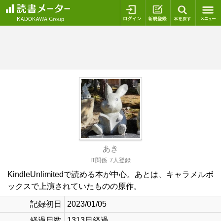
ログイン
新規登録
本を探
あき
IT関係
7人登録
KindleUnlimitedで読める本が中心。あとは、キャラメルボ
ックスで上演されていたものの原作。
記録初日
2023/01/05
経過日数
1313日経過