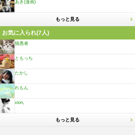
あき(漫画)
もっと見る
お気に入られ(
7
人)
猫愚者
ともっち
たかし
れもん
xion,
もっと見る