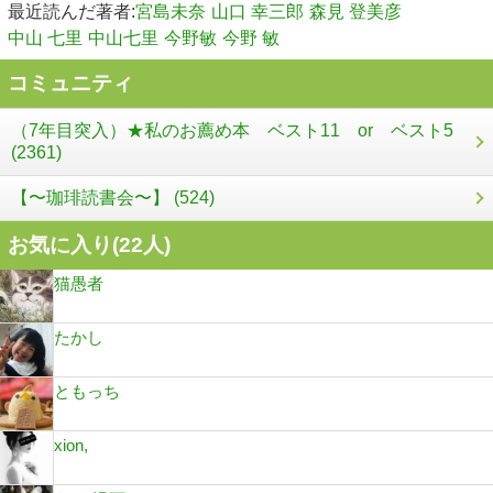
最近読んだ著者:
宮島未奈
山口 幸三郎
森見 登美彦
中山 七里
中山七里
今野敏
今野 敏
コミュニティ
（7年目突入）★私のお薦め本 ベスト11 or ベスト5
(2361)
【〜珈琲読書会〜】 (524)
お気に入り(
22
人)
猫愚者
たかし
ともっち
xion,