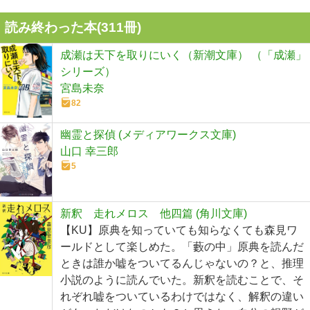
読み終わった本(
311
冊)
成瀬は天下を取りにいく（新潮文庫） （「成瀬」
シリーズ）
宮島未奈
82
幽霊と探偵 (メディアワークス文庫)
山口 幸三郎
5
新釈 走れメロス 他四篇 (角川文庫)
【KU】原典を知っていても知らなくても森見ワ
ールドとして楽しめた。「藪の中」原典を読んだ
ときは誰か嘘をついてるんじゃないの？と、推理
小説のように読んでいた。新釈を読むことで、そ
れぞれ嘘をついているわけではなく、解釈の違い