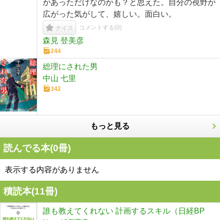
があっただけなのかも？と思えた。自分の視野が
広がった気がして、嬉しい。面白い。
コメントする(
0
)
ナイス
森見 登美彦
244
総理にされた男
中山 七里
342
もっと見る
読んでる本(
0
冊)
表示する内容がありません
積読本(
11
冊)
誰も教えてくれない 計画するスキル（日経BP