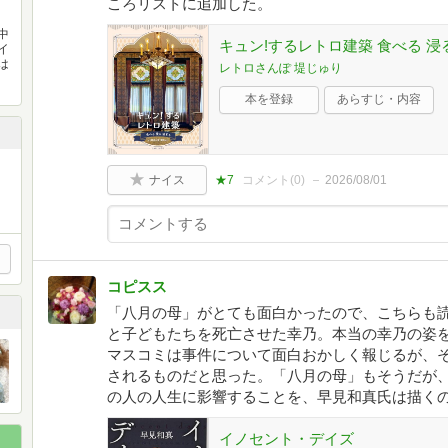
ころリストに追加した。
中
キュン!するレトロ建築 食べる 浸
イ
は
レトロさんぽ 堤じゅり
本を登録
あらすじ・内容
ナイス
★7
コメント(
0
)
2026/08/01
コピスス
「八月の母」がとても面白かったので、こちらも
と子どもたちを死亡させた幸乃。本当の幸乃の姿
マスコミは事件について面白おかしく報じるが、
されるものだと思った。「八月の母」もそうだが
の人の人生に影響することを、早見和真氏は描く
イノセント・デイズ