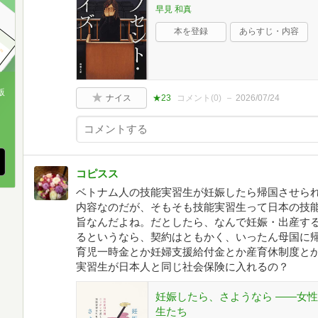
早見 和真
本を登録
あらすじ・内容
版
ナイス
★23
コメント(
0
)
2026/07/24
、
コピスス
ベトナム人の技能実習生が妊娠したら帰国させら
内容なのだが、そもそも技能実習生って日本の技
旨なんだよね。だとしたら、なんで妊娠・出産す
るというなら、契約はともかく、いったん母国に
育児一時金とか妊婦支援給付金とか産育休制度と
実習生が日本人と同じ社会保険に入れるの？
妊娠したら、さようなら ――女
生たち