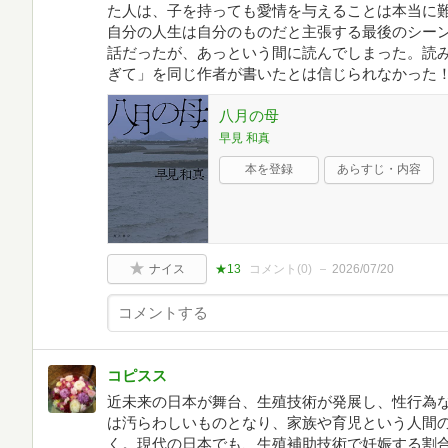
た人は、子を持っても愛情を与えることは本当に
自分の人生は自分のものだと主張する最後のシー
話だったが、あっという間に読んでしまった。読
ぎて」を同じ作者が書いたとは信じられなかった
八月の母
早見 和真
本を登録
あらすじ・内容
ナイス
★13
コメント(
0
)
2026/07/20
コピスス
近未来の日本が舞台、生殖技術が発展し、性行為
は汚らわしいものとなり、家族や育児という人間
く。現代の日本でも、生殖補助技術で妊娠する割合