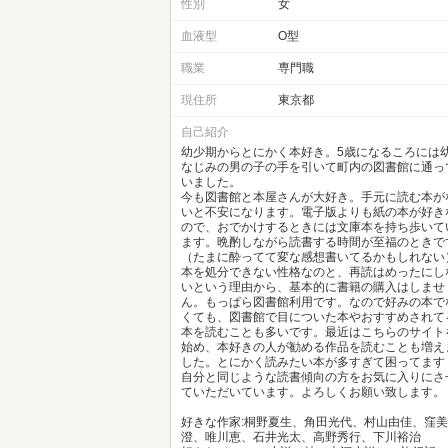
性別
女
血液型
O型
職業
専門職
現住所
東京都
自己紹介
幼少期からとにかく本好き。5歳になるころには
なじみの男の子の手を引いて町内の図書館に通っ
いました。
今も図書館と本屋さんが大好き。手元に読む本が
いと不安になります。電子版よりも紙の本が好き
ので、おでかけするときには文庫本を持ち歩いて
ます。晩酌しながら読書する時間が至福のときで
（たまに酔ってて変な感想書いてるかもしれない
本を処分できない性格なのと、再読はめったにし
いという理由から、基本的に書籍の購入はしませ
ん。もっぱら図書館利用です。なので好みの本で
くても、図書館で目についた本やおすすめされて
本を読むことも多いです。最近はこちらのサイト
始め、本好きの人が勧める作品を読むことも増え
した。とにかく読みたい本が多すぎて困ってます
自分と同じような読書傾向の方をお気に入りにさ
ていただいています。よろしくお願い致します。
好きな作家:桐野夏生、角田光代、村山由佳、窪美
澄、唯川恵、石井光太、高野秀行、下川裕治