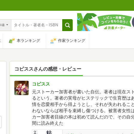
n和書
は
本ランキング
作家ランキング
コピスス
さんの感想・レビュー
コピスス
元ストーカー加害者が書いた自伝。著者は現在ス
るという。著者の実母がヒステリックで生育歴は
情を恋愛相手から得ようとし、それが失われるこ
わないならば相手を束縛し傷つける。被害者女性
カー加害者目線の本は初めて読んだので、その自
間に読み終えた