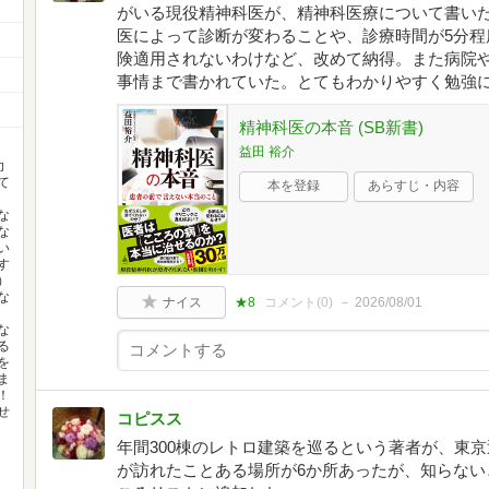
がいる現役精神科医が、精神科医療について書い
医によって診断が変わることや、診療時間が5分程
険適用されないわけなど、改めて納得。また病院
事情まで書かれていた。とてもわかりやすく勉強
精神科医の本音 (SB新書)
益田 裕介
幼
て
本を登録
あらすじ・内容
な
な
い
す
）
な
ナイス
★8
コメント(
0
)
2026/08/01
な
る
を
ま
！
せ
コピスス
年間300棟のレトロ建築を巡るという著者が、東京
が訪れたことある場所が6か所あったが、知らない