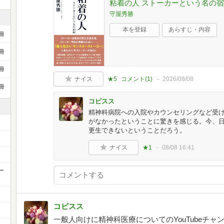
粘着の人 ストーカーという名の
守屋秀勝
本を登録
あらすじ・内容
冊
冊
冊
ナイス
★5
コメント(
1
)
2026/08/08
冊
コピスス
精神科病院への入院やカウンセリングなど受
がなかったということに驚きを感じる。今、
更生できないということだろう。
ナイス
★1
08/08 16:41
ー
コピスス
一般人向けに精神科医療についてのYouTubeチャ