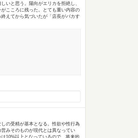
難しいと思う。陽向がエリカを拒絶し、
ンがこころに残った。とても重い内容の
み終えてから気づいたが「店長がバカす
！
なしの受精が基本となる。性欲や性行為
の営みそのものが現代とは異なってい
は10%以上となっているので、将来的