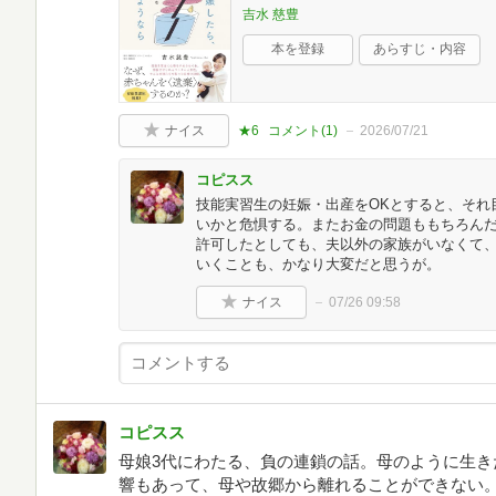
吉水 慈豊
本を登録
あらすじ・内容
ナイス
★6
コメント(
1
)
2026/07/21
コピスス
技能実習生の妊娠・出産をOKとすると、それ
いかと危惧する。またお金の問題ももちろん
許可したとしても、夫以外の家族がいなくて
いくことも、かなり大変だと思うが。
ナイス
07/26 09:58
コピスス
母娘3代にわたる、負の連鎖の話。母のように生き
響もあって、母や故郷から離れることができない