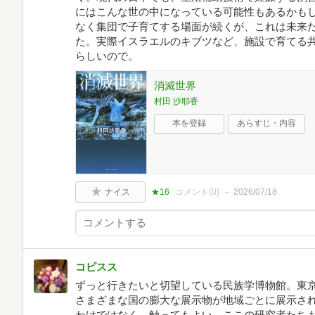
にはこんな世の中になっている可能性もあるかも
なく集団で子育てする場面が続くが、これは未来
た。実際イスラエルのキブツなど、施設で育てる
らしいので。
消滅世界
村田 沙耶香
本を登録
あらすじ・内容
ナイス
★16
コメント(
0
)
2026/07/18
コピスス
ずっと行きたいと切望している民族学博物館。東
さまざまな国の膨大な展示物が地域ごとに展示さ
わけではなく、触ってもよい。ここの研究者たち