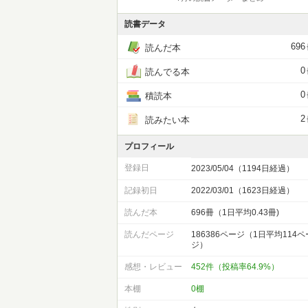
読書データ
696
読んだ本
0
読んでる本
0
積読本
2
読みたい本
プロフィール
登録日
2023/05/04（1194日経過）
記録初日
2022/03/01（1623日経過）
読んだ本
696冊（1日平均0.43冊)
読んだページ
186386ページ（1日平均114ペ
ジ）
感想・レビュー
452件（投稿率64.9%）
本棚
0棚