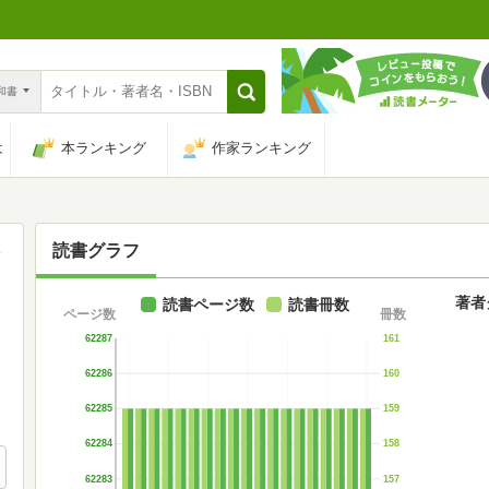
n和書
は
本ランキング
作家ランキング
読書グラフ
著者
読書ページ数
読書冊数
ページ数
冊数
62287
161
62286
160
62285
159
62284
158
62283
157