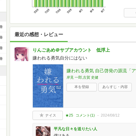
7/20
7/23
7/26
7/29
8/1
8/4
8/7
冊
最近の感想・レビュー
冊
冊
りんごあめ＠サブアカウント 低浮上
嫌われる勇気自分にはない
冊
嫌われる勇気 自己啓発の源流「
岸見 一郎,古賀 史健
本を登録
あらすじ・内容
ナイス
★25
コメント(
1
)
2024/08/12
平凡な日々を送りたい人
僕はある。