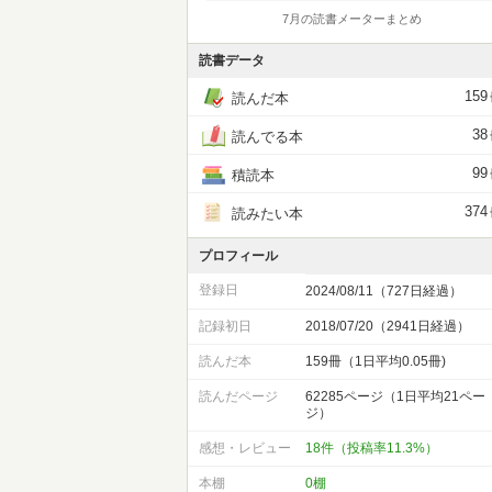
7月の読書メーターまとめ
読書データ
159
読んだ本
38
読んでる本
99
積読本
374
読みたい本
プロフィール
登録日
2024/08/11（727日経過）
記録初日
2018/07/20（2941日経過）
読んだ本
159冊（1日平均0.05冊)
読んだページ
62285ページ（1日平均21ペー
ジ）
感想・レビュー
18件（投稿率11.3%）
本棚
0棚