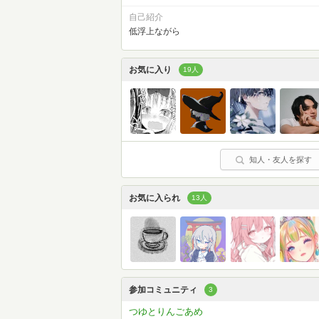
自己紹介
低浮上ながら
お気に入り
19人
知人・友人を探す
お気に入られ
13人
参加コミュニティ
3
つゆとりんごあめ