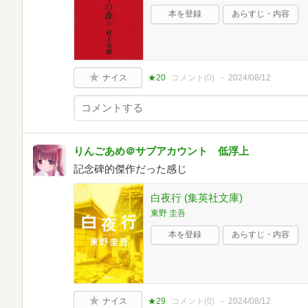
本を登録
あらすじ・内容
ナイス
★20
コメント(
0
)
2024/08/12
りんごあめ＠サブアカウント 低浮上
記念碑的傑作だった感じ
白夜行 (集英社文庫)
東野 圭吾
本を登録
あらすじ・内容
ナイス
★29
コメント(
0
)
2024/08/12