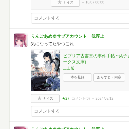
ナイス
10/07 00:00
りんごあめ＠サブアカウント 低浮上
気になってたやつこれ
ビブリア古書堂の事件手帖 ~栞子
ークス文庫)
三上 延
本を登録
あらすじ・内容
ナイス
★27
コメント(
0
)
2024/08/12