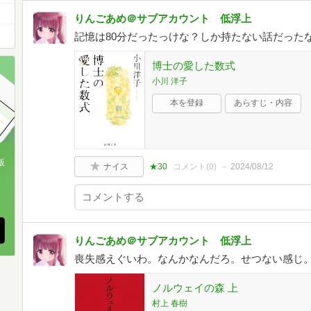
りんごあめ＠サブアカウント 低浮上
記憶は80分だったっけな？しか持たない話だった
博士の愛した数式
小川 洋子
本を登録
あらすじ・内容
版
ナイス
★30
コメント(
0
)
2024/08/12
、
りんごあめ＠サブアカウント 低浮上
喪失感えぐいわ。なんかなんだろ。せつない感じ
ノルウェイの森 上
村上 春樹