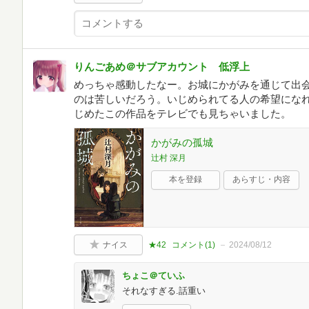
りんごあめ＠サブアカウント 低浮上
めっちゃ感動したなー。お城にかがみを通じて出
のは苦しいだろう。いじめられてる人の希望にな
じめたこの作品をテレビでも見ちゃいました。
かがみの孤城
辻村 深月
本を登録
あらすじ・内容
ナイス
★42
コメント(
1
)
2024/08/12
ちょこ＠ていふ
それなすぎる.話重い