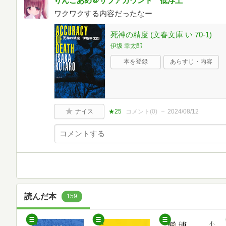
りんごあめ＠サブアカウント 低浮上
ワクワクする内容だったなー
死神の精度 (文春文庫 い 70-1)
伊坂 幸太郎
本を登録
あらすじ・内容
ナイス
★25
コメント(
0
)
2024/08/12
読んだ本
159