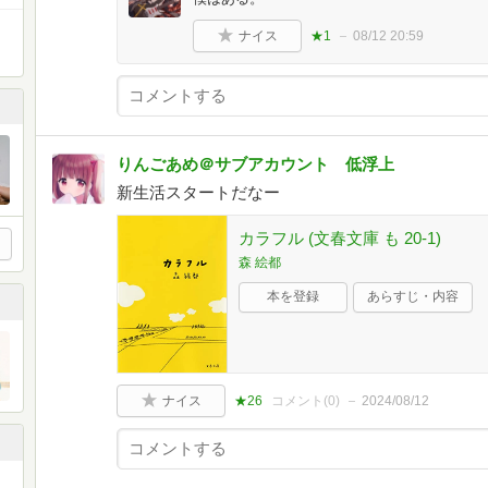
ナイス
★1
08/12 20:59
りんごあめ＠サブアカウント 低浮上
新生活スタートだなー
カラフル (文春文庫 も 20-1)
森 絵都
本を登録
あらすじ・内容
ナイス
★26
コメント(
0
)
2024/08/12