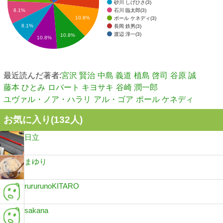
砂川 しげひさ(3)
石川 臨太郎(3)
8.1%
10.8%
ポール ケネディ(3)
8.1%
長岡 鉄男(3)
渡辺 淳一(3)
10.8%
10.8%
最近読んだ著者:
宮沢 賢治
中島 義道
植島 啓司
谷原 誠
藤本 ひとみ
ロバート キヨサキ
谷崎 潤一郎
ユヴァル・ノア・ハラリ
アル・ゴア
ポール ケネディ
お気に入り(
132
人)
日立
まゆり
rururunoKITARO
sakana