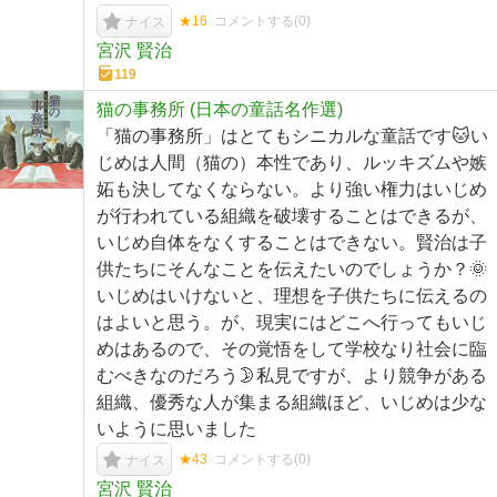
★16
コメントする(
0
)
ナイス
宮沢 賢治
119
猫の事務所 (日本の童話名作選)
「猫の事務所」はとてもシニカルな童話です🐱い
じめは人間（猫の）本性であり、ルッキズムや嫉
妬も決してなくならない。より強い権力はいじめ
が行われている組織を破壊することはできるが、
いじめ自体をなくすることはできない。賢治は子
供たちにそんなことを伝えたいのでしょうか？🌞
いじめはいけないと、理想を子供たちに伝えるの
はよいと思う。が、現実にはどこへ行ってもいじ
めはあるので、その覚悟をして学校なり社会に臨
むべきなのだろう🌛私見ですが、より競争がある
組織、優秀な人が集まる組織ほど、いじめは少な
いように思いました
★43
コメントする(
0
)
ナイス
宮沢 賢治