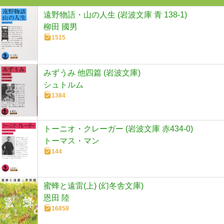
遠野物語・山の人生 (岩波文庫 青 138-1)
柳田 國男
1515
みずうみ 他四篇 (岩波文庫)
シュトルム
1384
トーニオ・クレーガー (岩波文庫 赤434-0)
トーマス・マン
144
蜜蜂と遠雷(上) (幻冬舎文庫)
恩田 陸
16858