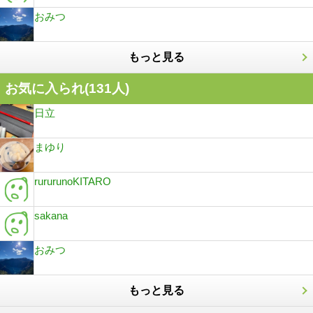
おみつ
もっと見る
お気に入られ(
131
人)
日立
まゆり
rururunoKITARO
sakana
おみつ
もっと見る