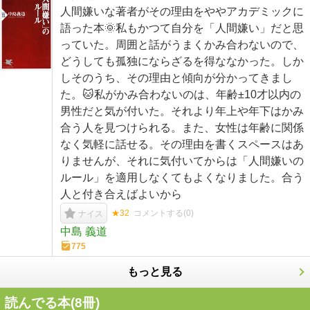
人間嫌いな著者がその理由をややアカデミックに
語った本🌞私もかつて自分を「人間嫌い」だと思
っていた。周囲と話がうまくかみ合わないので、
どうしても孤独にならざるを得ななかった。しか
しそのうち、その理由と傾向が分かってきまし
た。🐱私がかみ合わないのは、年齢±10才以内の
男性だと気が付いた。それより年上や年下はかみ
合う人を見つけられる。また、女性は年齢に関係
なく気軽に話せる。その理由を書くスペースはあ
りませんが、それに気付いてからは「人間嫌いの
ルール」を適用しなくてもよくなりました。合う
人と付き合えばよいから
★32
コメントする(
0
)
ナイス
中島 義道
775
もっと見る
読んでる本(
8
冊)