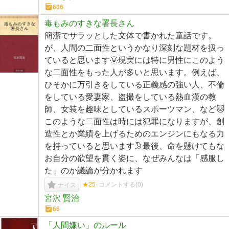
606
毒もみのすきな署長さん
簡潔でサラッとした文体で書かれた童話です。
が、人間の二面性というかなり深刻な題材を扱っ
ていると思います🌞現実には特に男性にこのよう
な二面性をもった人が多いと思います。例えば、
ひそかに万引きをしている正義感の強い人、不倫
をしている愛妻家、盗撮をしている熱血漢の教
師、女装を趣味としているスポーツマン、など🐱
このような二面性は時には犯罪になりますが、創
造性とか業績を上げるためのエンジンにもなる力
を持っていると思います🌛最後、命を懸けてもな
お自分の欲望を貫く姿に、なぜみんなは「感服し
た」のか議論が分かれます
★25
コメントする(
0
)
ナイス
宮沢 賢治
66
「人間嫌い」のルール