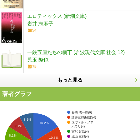
エロティックス (新潮文庫)
岩井 志麻子
54
一銭五厘たちの横丁 (岩波現代文庫 社会 12)
児玉 隆也
75
もっと見る
著者グラフ
谷崎 潤一郎(6)
諸井三郎(解説)(4)
8.1%
ユヴァル・ノア・
16.2%
8.1%
ハラリ(4)
宮沢 賢治(4)
8.1%
城山 三郎(4)
10.8%