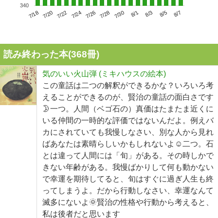
340
7/22
7/28
8/3
7/18
7/24
7/30
8/5
7/20
7/26
8/1
8/7
読み終わった本(
368
冊)
気のいい火山弾 (ミキハウスの絵本)
この童話は二つの解釈ができるかな？いろいろ考
えることができるのが、賢治の童話の面白さです
🌛一つ。人間（ベゴ石の）真価はたまたま近くに
いる仲間の一時的な評価ではないんだよ。例えバ
カにされていても我慢しなさい、別な人から見れ
ばあなたは素晴らしいかもしれないよ☺️二つ。石
とは違って人間には「旬」がある。その時しかで
きない年齢がある。我慢ばかりして何も動かない
で幸運を期待してると、旬はすぐに過ぎ人生も終
ってしまうよ。だから行動しなさい、幸運なんて
滅多にないよ🌞賢治の性格や行動から考えると、
私は後者だと思います