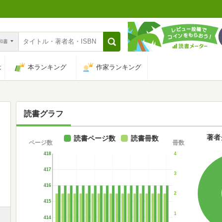
n和書
は
本ランキング
作家ランキング
読書グラフ
著者
読書ページ数
読書冊数
ページ数
冊数
418
4
417
3
416
2
415
1
414