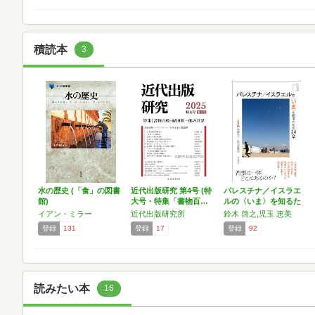
積読本
3
水の歴史 (「食」の図書
近代出版研究 第4号 (特
パレスチナ／イスラエ
館)
大号・特集「書物百…
ルの〈いま〉を知るた
めの…
イアン・ミラー
近代出版研究所
鈴木 啓之,児玉 恵美
登録
131
登録
17
登録
92
読みたい本
16