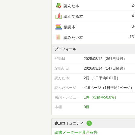
2
読んだ本
4
読んでる本
3
積読本
16
読みたい本
プロフィール
登録日
2025/08/12（361日経過）
記録初日
2026/03/14（147日経過）
読んだ本
2冊（1日平均0.01冊)
読んだページ
416ページ（1日平均2ページ）
感想・レビュー
1件（投稿率50.0%）
本棚
0棚
参加コミュニティ
1
読書メーター不具合報告