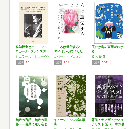
科学捜査とエドモン・
こころは遺伝する:
僕には鳥の言葉がわか
ロカール: フランスの
DNAはいかに〈わた
る
シ…
し〉…
ジェラール・ショーヴィ
ロバート・プロミン
鈴木 俊貴
登録
15
登録
201
登録
5341
無数の言語、無数の世
イメージ・シンボル事
悪党・ヤクザ・ナショ
界――言葉に織り込ま
典
ナリスト 近代日本の暴
れた…
力…