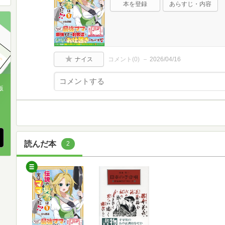
本を登録
あらすじ・内容
ナイス
コメント(
0
)
2026/04/16
版
、
読んだ本
2