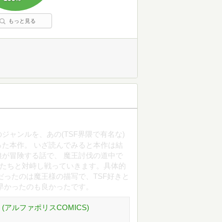
もっと見る
ジャンルを、あの(TSF界隈で有名な)
た本作。 いざ読んでみると本作は結
が冒険する話で、 魔王討伐の道中で
敵たちと対峙し戦っていきます。具体的
だったのは魔王様の描写で、TSF好きと
早かったのも良かったです。
 (アルファポリスCOMICS)