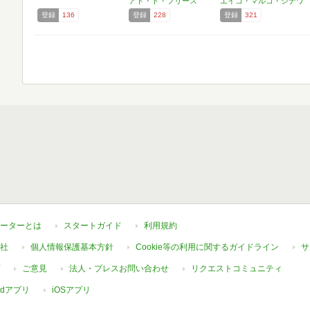
アト・ド・フリース
エイコ・マルコ・シナワ
登録
136
登録
228
登録
321
ーターとは
スタートガイド
利用規約
社
個人情報保護基本方針
Cookie等の利用に関するガイドライン
サ
ご意見
法人・プレスお問い合わせ
リクエストコミュニティ
oidアプリ
iOSアプリ