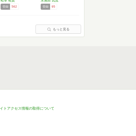
松本 祐貴
水無田 気流
登録
562
登録
95
もっと見る
イトアクセス情報の取得について