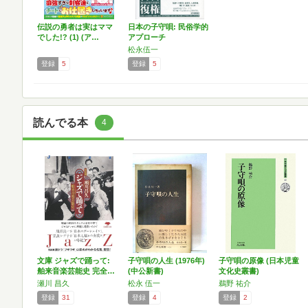
伝説の勇者は実はママ
日本の子守唄: 民俗学的
でした!? (1) (ア…
アプローチ
松永伍一
登録
5
登録
5
読んでる本
4
文庫 ジャズで踊って:
子守唄の人生 (1976年)
子守唄の原像 (日本児童
舶来音楽芸能史 完全…
(中公新書)
文化史叢書)
瀬川 昌久
松永 伍一
鵜野 祐介
登録
31
登録
4
登録
2