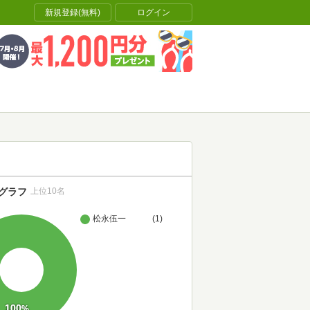
新規登録(無料)
ログイン
グラフ
上位10名
松永伍一
(1)
100
%