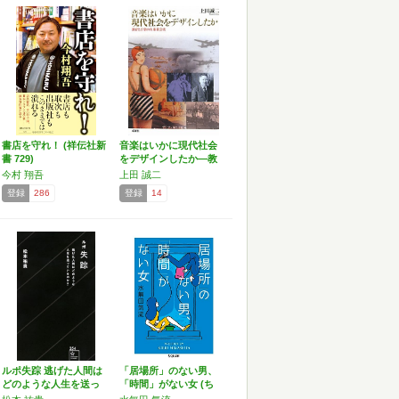
書店を守れ！ (祥伝社新
音楽はいかに現代社会
書 729)
をデザインしたか―教
育と…
今村 翔吾
上田 誠二
登録
286
登録
14
ルポ失踪 逃げた人間は
「居場所」のない男、
どのような人生を送っ
「時間」がない女 (ち
て…
く…