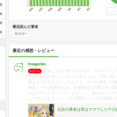
冊
7/20
7/23
7/26
7/29
8/1
8/4
8/7
冊
冊
最近読んだ著者
冊
松永伍一
最近の感想・レビュー
hoagecko
敬遠してきた昨今流行りの「○○のママ」の
ネタバレ
さね野郎氏が描くなら読んでみようか、と手に取っ
局はママが主人公というよりも「ママが勇者」の娘
勇者ご一行(家族連れ)は、多種多様な性癖を持つ
にはマザコンモンスターとか……。 個人的にツボ
して唸らされました。 話の展開のテンポが適度に
伝説の勇者は実はママでした!? (1)