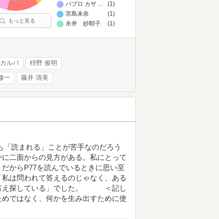
パブロ カザルス
…
(1)
宮島未奈
(1)
もっと見る
永井 紗耶子
(1)
カルパ
枡野 俊明
修一
藤井 清美
も「読まれる」ことが苦手なのだろう
かに二面からの見方がある。私にとって
だからP77を読んでいるときに思い至
「私は問われて答えるのじゃなく、ある
を蓄え探している」でした。 ＜記し
ためではなく、何かを生み出すために使