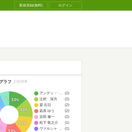
新規登録(無料)
ログイン
グラフ
上位10名
アンディ・ウィアー
…
(2)
6
辻村 深月
(2)
13
%
6
梁 石日
(2)
13
%
凪良 ゆう
(2)
吉田 修一
(2)
13
松下 龍之介
(1)
%
%
ヴァルシャ・バジャージ
…
(1)
13
%