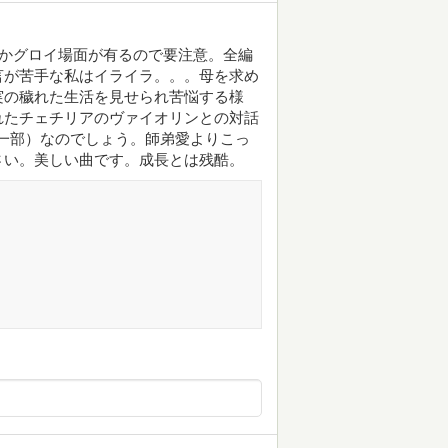
いくつかグロイ場面が有るので要注意。全編
言が苦手な私はイライラ。。。母を求め
実の穢れた生活を見せられ苦悩する様
たチェチリアのヴァイオリンとの対話
語・歌詞の一部）なのでしょう。師弟愛よりこっ
さい。美しい曲です。成長とは残酷。