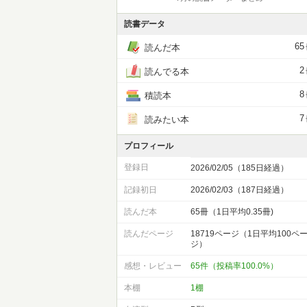
読書データ
65
読んだ本
2
読んでる本
8
積読本
7
読みたい本
プロフィール
登録日
2026/02/05（185日経過）
記録初日
2026/02/03（187日経過）
読んだ本
65冊（1日平均0.35冊)
読んだページ
18719ページ（1日平均100ペ
ジ）
感想・レビュー
65件（投稿率100.0%）
本棚
1棚