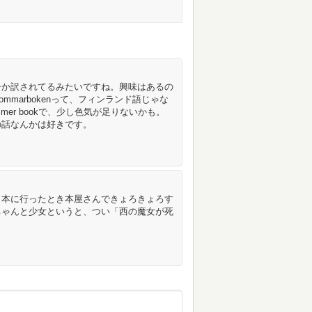
冊か訳されてるみたいですね。興味はあるの
marbokenって、フィンランド語じゃな
mmer bookで、少し色気が足りないかも。
の話なんかは好きです。
日本に行ったとき本屋さんできょろきょろす
ちゃんと少女というと、つい「西の魔女が死