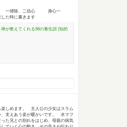
す。 一掃除、二信心 身心一
した時に書きます
禅が教えてくれる98の養生訓 (知的
も楽しめます。 主人公の少女はスラム
い、支えあう姿が暖かいです。 水マフ
なった兄との別れをはじめ、母親の病気
長していく心の動き。その辛さが伝わり