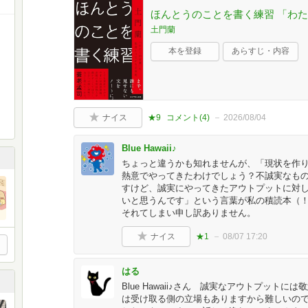
ほんとうのことを書く練習 「わ
土門蘭
本を登録
あらすじ・内容
ナイス
★9
コメント(
4
)
2026/08/04
Blue Hawaii♪
ちょっと違うかも知れませんが、「現状を作
熱意でやってきたわけでしょう？不誠実なも
すけど、誠実にやってきたアウトプットに対
いと思うんです」という言葉が私の積読本（
それてしまい申し訳ありません。
ナイス
★1
08/07 17:20
はる
Blue Hawaii♪さん 誠実なアウトプット
は受け取る側の立場もありますから難しいの