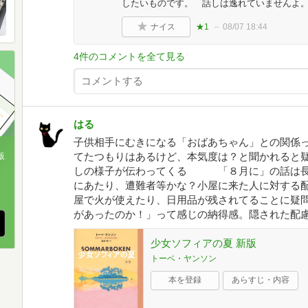
したいものです。 話しは逸れていませんよ。
ナイス
★1
08/07 18:44
4件のコメントを全て見る
はる
子供相手にむきになる「おばあちゃん」との関係
てたつもりはあるけど、本気度は？と聞かれる
版
しの様子が伝わってくる 「８月に」の話は長
、
にあたり、遭難者等かな？小屋に来た人に対する
屋で火が使えたり、日用品が残されてることに疑
があったのか！」って感じの納得感。隠された配
少女ソフィアの夏 新版
トーベ・ヤンソン
本を登録
あらすじ・内容