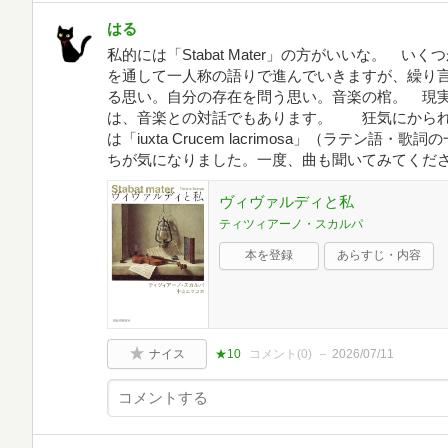
はる
私的には「Stabat Mater」の方がいいな。 
を通して一人称の語りで進んでいきますが、繰り
る思い。自分の存在を問う思い。音楽の棺。 現
は、音楽との対話でもあります。 狂気にかられ
は「iuxta Crucem lacrimosa」（ラテン
ちが気になりました。一度、曲も聞いてみてくだ
ヴィヴァルディと私
ティツィアーノ・スカルパ
本を登録
あらすじ・内容
ナイス
★10
コメント(
0
)
2026/07/11