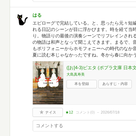
はる
エピローグで完結している。と、思ったら元々短
れる日記のシーンが目に浮かびます。時を経て当
り。物語りの最後の演奏シーンでリフレインされ
の物語は和声となって聞こえてきます。まるで、
もポリフォニーからホモフォニーへの時代のなか
夏に読む本じゃなかったですね。冬から春に向か
([お]4-3)ピエタ (ポプラ文庫 日本
大島真寿美
本を登録
あらすじ・内容
ナイス
★12
コメント(
0
)
2026/07/18