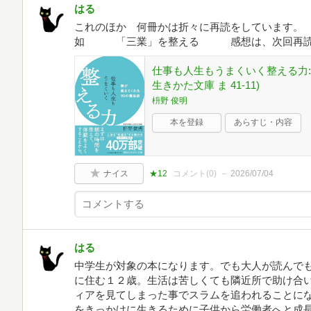
はる
これのほか 何冊かは折々に再読をしていま
如 「三業」を整える 感想は、次回再読
仕事も人生もうまくいく整える力: 
生きかた文庫 ま 41-11)
枡野 俊明
本を登録
あらすじ・内容
ナイス
★12
コメント(
0
)
2026/07/04
はる
中学生が対象の本になります。でも大人が読んで
に住む１２歳。生活は苦しくても隣近所で助け合
ィアを見てしまった事でスラムを追われることに
をきっかけに生きるために子供から労働者へと成