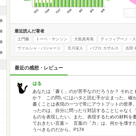
18217
7/21
7/24
7/27
7/30
8/2
8/5
8/8
冊
最近読んだ著者
冊
土門蘭
トーベ・ヤンソン
大島真寿美
ティツィアーノ・ス
冊
ヴァルシャ・バジャージ
天川栄人
パブロ カザルス
吉田 
冊
最近の感想・レビュー
はる
あなたは「書く」のが苦手なのだろうか？ それと
か？ この問いにはハタと読む手が止まった。確
ー
書くことは表現の一つで常にアウトプットの世界。
ったのは、自分に問ったり対話することじゃなく
ものを表現したい。また、表現するための材料
ておきたい言葉＞ 言葉の「力」は、何かを壊す
うべきものだから。P174