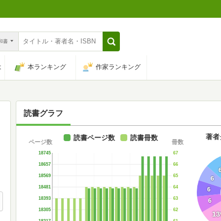
n和書
は
本ランキング
作家ランキング
読書グラフ
著者
読書ページ数
読書冊数
ページ数
冊数
67
18745
66
18657
65
18569
6
64
18481
6
63
18393
6
62
18305
13
61