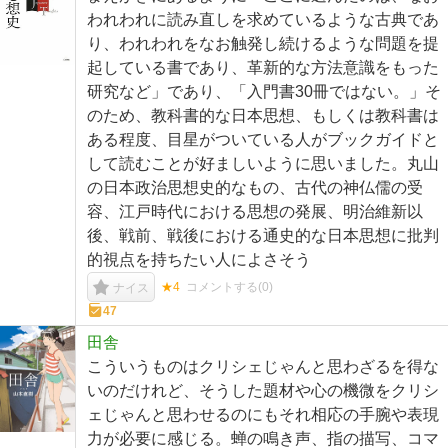
われわれに読み直しを求めているような古典であ
り、われわれをなお触発し続けるような問題を提
起している書であり、革新的な方法意識をもった
研究など」であり、「入門書30冊ではない。」そ
のため、教科書的な日本思想、もしくは教科書は
ある程度、目星がついている人がブックガイドと
して読むことが好ましいように思いました。丸山
の日本政治思想史的なもの、古代の神仏儒の受
容、江戸時代における思想の発展、明治維新以
後、戦前、戦後における通史的な日本思想に批判
的視点を持ちたい人によさそう
★4
コメントする(
0
)
ナイス
47
田舎
こういうものはクリシェじゃんと思わざるを得な
いのだけれど、そうした題材や心の機微をクリシ
ェじゃんと思わせるのにもそれ相応の手腕や表現
力が必要に感じる。蝉の鳴き声、指の描写、コマ