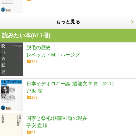
もっと見る
読みたい本(
611
冊)
脱毛の歴史
レベッカ・Ｍ・ハージグ
149
日本イデオロギー論 (岩波文庫 青 142-1)
戸坂 潤
209
国家と祭祀: 国家神道の現在
子安 宣邦
61