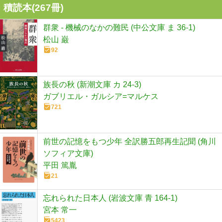
積読本(
267
冊)
群衆 - 機械のなかの難民 (中公文庫 ま 36-1)
松山 巌
92
族長の秋 (新潮文庫 カ 24-3)
ガブリエル・ガルシア=マルケス
721
前世の記憶をもつ少年 全訳勝五郎再生記聞 (角川
ソフィア文庫)
平田 篤胤
21
忘れられた日本人 (岩波文庫 青 164-1)
宮本 常一
5423