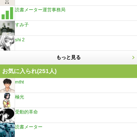
読書メーター運営事務局
すみ子
shi 2
もっと見る
お気に入られ(
251
人)
mtht
極光
受動的革命
読書メーター