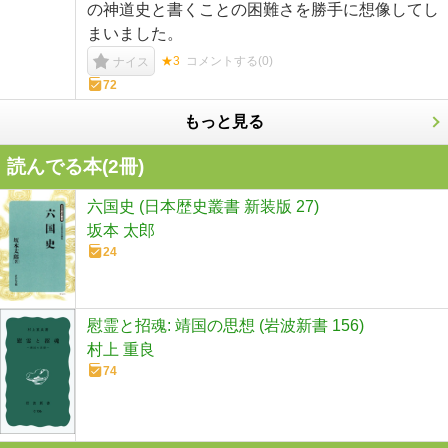
の神道史と書くことの困難さを勝手に想像してし
まいました。
★3
コメントする(
0
)
ナイス
72
もっと見る
読んでる本(
2
冊)
六国史 (日本歴史叢書 新装版 27)
坂本 太郎
24
慰霊と招魂: 靖国の思想 (岩波新書 156)
村上 重良
74