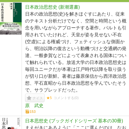
日本政治思想史 (新潮選書)
日本の政治思想(史)を解きほぐすにあたり、従来
のテキスト分析だけでなく、空間と時間という概
念を用いながらアプローチする著作。バルトも引
用されていたけれど、天皇が姿を見せない不在
(空虚)による権威づけ、フェティッシュな側面か
ら、明治以降の復古という動機づけと交通網の発
達、一般参賀などによって表象される国体につい
て触れられている。放送大学の日本政治思想史は
毎回ユニークだが本著は江戸時代以降を取り扱う
が切り口が新鮮。著者は藤原保信から西洋政治思
想、平石直昭から日本政治思想を学んでいたそう
で、サラブレッドだった。
★5
コメントする(
0
)
ナイス
原 武史
153
日本思想史 (ブックガイドシリーズ 基本の30冊)
まえがきにあるように「ここに選んだのは、なお