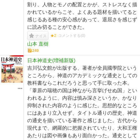
割り、人物とモノの配置とかが、ストレスなく描
かれているからこそ、よくある題材を描いてると
感じるある種の安心感があって、退屈さを感じず
に読み切ることができた。
★2
コメントする(
0
)
ナイス
山本 直樹
240
日本神道史(増補新版)
吉川弘文館が出版する、著者が全員國學院という
ところから、神道のアカデミックな通史としての
教科書ならこれだろうと思って手に取った本。
「葦原の瑞穂の国は神ながら言挙げせぬ国」とい
われるように、内容は慎み深さというか、かなり
抑制された内容のように感じた。思想的なところ
にはあまり立入せず、タイトル通りの歴史、神道
の通史を描いている著作と感じました。古代から
現代まで、網羅的に把握されていたり、大和王権
あたりは図や画像もあり面白かった。通史として