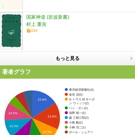
国家神道 (岩波新書)
村上 重良
220
もっと見る
著者グラフ
東洋経済新報社(3)
金谷 治(3)
G.トマス,M.モーガ
15.8%
ン ウィッツ(2)
ハン・ガン(2)
浅野 裕一(2)
10.5%
15.8%
森 三樹三郎(2)
小島 毅(2)
10.5%
小林 功二(1)
10.5%
ポール・シェアー