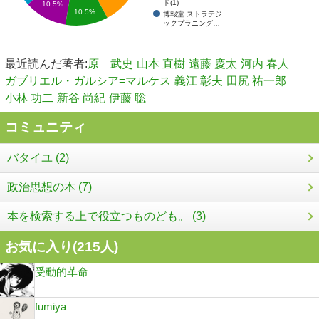
ド(1)
10.5%
10.5%
博報堂 ストラテジ
ックプラニング…
最近読んだ著者:
原 武史
山本 直樹
遠藤 慶太
河内 春人
ガブリエル・ガルシア=マルケス
義江 彰夫
田尻 祐一郎
小林 功二
新谷 尚紀
伊藤 聡
コミュニティ
バタイユ (2)
政治思想の本 (7)
本を検索する上で役立つものども。 (3)
お気に入り(
215
人)
受動的革命
fumiya