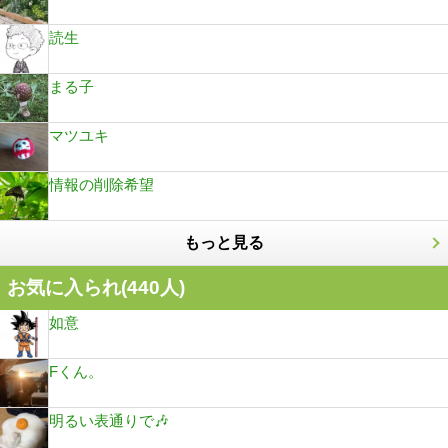
読生
まる子
マツユキ
情報の削除希望
もっと見る
お気に入られ(
440
人)
如意
Fくん。
明るい表通りで🎶