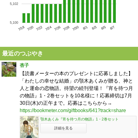
5,102
5,100
7/22
7/28
8/3
7/18
7/24
7/30
8/5
7/20
7/26
8/1
8/7
最近のつぶやき
杏子
【読書メーターの本のプレゼントに応募しました】
「わたしの幸せな結婚」の顎木あくみが贈る、神と
人と運命の恋物語。待望の続刊登場！『宵を待つ月
の物語』1・2巻セットを10名様に！応募締切は7月
30日(木)の正午まで。応募はこちらから→
https://bookmeter.com/giftbooks/641?track=share
顎木あくみ『宵を待つ月の物語』1・2巻セット
詳細を見る