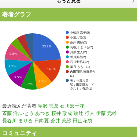
もっと見る
著者グラフ
小松原 宏子(5)
小泉八雲(3)
蒼井 美紗(2)
23.8%
長谷川 まりる(2)
川原 繁人(2)
9.5%
香月美夜(2)
石川宏千花(2)
9.5%
菓月 ももこ(1)
14.3%
内田百閒,遠藤周作
(1)
9.5%
著：小泉八雲
9.5%
9.5%
訳：田部隆次 イ
ラスト：奇烏(1)
最近読んだ著者:
滝沢 志郎
石川宏千花
斉藤 洋,いとう あつき
桜井 政成
綾辻 行人
伊藤 元雄
長谷川 まりる
日向夏
蒼井 美紗
田山花袋
コミュニティ