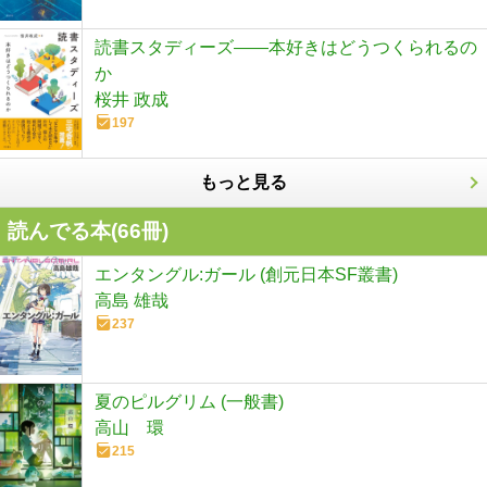
読書スタディーズ――本好きはどうつくられるの
か
桜井 政成
197
もっと見る
読んでる本(
66
冊)
エンタングル:ガール (創元日本SF叢書)
高島 雄哉
237
夏のピルグリム (一般書)
高山 環
215