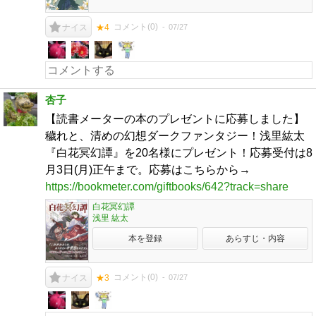
コメント(
0
)
07/27
ナイス
★4
杏子
【読書メーターの本のプレゼントに応募しました】
穢れと、清めの幻想ダークファンタジー！浅里紘太
『白花冥幻譚』を20名様にプレゼント！応募受付は8
月3日(月)正午まで。応募はこちらから→
https://bookmeter.com/giftbooks/642?track=share
白花冥幻譚
浅里 紘太
本を登録
あらすじ・内容
コメント(
0
)
07/27
ナイス
★3