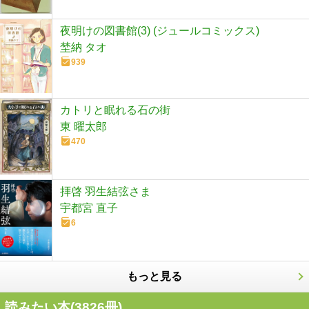
夜明けの図書館(3) (ジュールコミックス)
埜納 タオ
939
カトリと眠れる石の街
東 曜太郎
470
拝啓 羽生結弦さま
宇都宮 直子
6
もっと見る
読みたい本(
3826
冊)