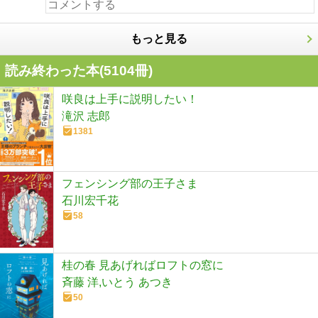
もっと見る
読み終わった本(
5104
冊)
咲良は上手に説明したい！
滝沢 志郎
1381
フェンシング部の王子さま
石川宏千花
58
桂の春 見あげればロフトの窓に
斉藤 洋,いとう あつき
50