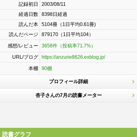
記録初日
2003/08/11
経過日数
8398日経過
読んだ本
5104冊（1日平均0.61冊)
読んだページ
879170（1日平均104）
感想/レビュー
3658件（投稿率71.7%）
URL/ブログ
https://anzurie8626.exblog.jp/
本棚
90棚
プロフィール詳細
杏子さんの7月の読書メーター
読書グラフ