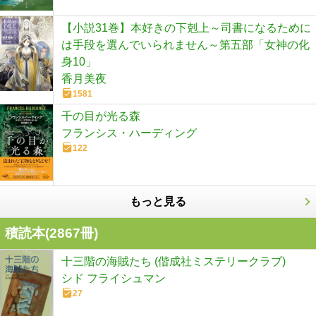
【小説31巻】本好きの下剋上～司書になるために
は手段を選んでいられません～第五部「女神の化
身10」
香月美夜
1581
千の目が光る森
フランシス・ハーディング
122
もっと見る
積読本(
2867
冊)
十三階の海賊たち (偕成社ミステリークラブ)
シド フライシュマン
27