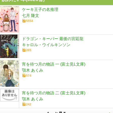
ケーキ王子の名推理
七月 隆文
5554
ドラゴン・キーパー 最後の宮廷龍
キャロル・ウイルキンソン
265
宵を待つ月の物語 一 (富士見L文庫)
顎木 あくみ
574
宵を待つ月の物語 二 (富士見L文庫)
顎木 あくみ
242