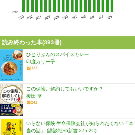
392
7/24
7/30
8/5
7/20
7/26
8/1
8/7
7/22
7/28
8/3
8/9
読み終わった本(
393
冊)
ひとりぶんのスパイスカレー
印度カリー子
323
この保険、解約してもいいですか？
後田 亨
242
いらない保険 生命保険会社が知られたくない「本
当の話」 (講談社+α新書 375-2C)