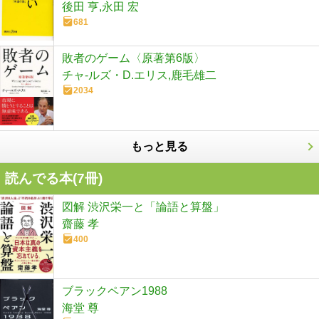
後田 亨,永田 宏
681
敗者のゲーム〈原著第6版〉
チャ-ルズ・D.エリス,鹿毛雄二
2034
もっと見る
読んでる本(
7
冊)
図解 渋沢栄一と「論語と算盤」
齋藤 孝
400
ブラックペアン1988
海堂 尊