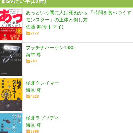
読みたい本(
10
冊)
あっという間に人は死ぬから 「時間を食べつくす
モンスター」の正体と倒し方
佐藤 舞(サトマイ)
2172
プラチナハーケン1980
海堂 尊
743
極北クレイマー
海堂 尊
4528
極北ラプソディ
海堂 尊
3899