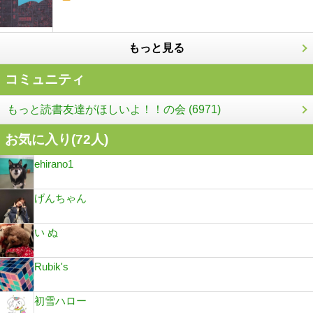
もっと見る
コミュニティ
もっと読書友達がほしいよ！！の会 (6971)
お気に入り(
72
人)
ehirano1
げんちゃん
い ぬ
Rubik's
初雪ハロー