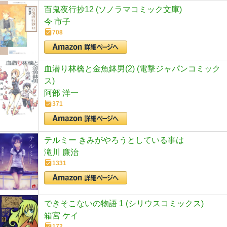
百鬼夜行抄12 (ソノラマコミック文庫)
今 市子
708
血潜り林檎と金魚鉢男(2) (電撃ジャパンコミック
ス)
阿部 洋一
371
テルミー きみがやろうとしている事は
滝川 廉治
1331
できそこないの物語 1 (シリウスコミックス)
箱宮 ケイ
172