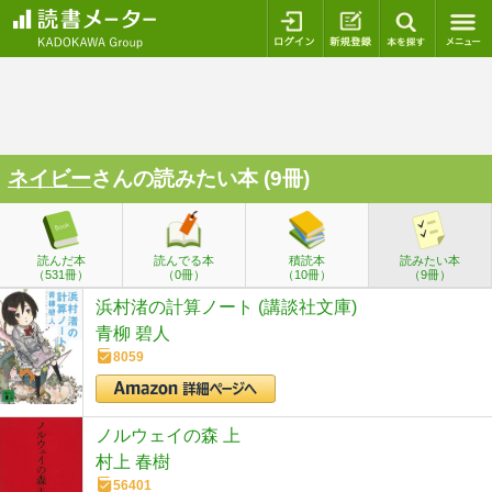
ログイン
新規登録
本を探
ネイビー
さんの読みたい本 (9冊)
読んだ本
読んでる本
積読本
読みたい本
（531冊）
（0冊）
（10冊）
（9冊）
浜村渚の計算ノート (講談社文庫)
青柳 碧人
8059
ノルウェイの森 上
村上 春樹
56401