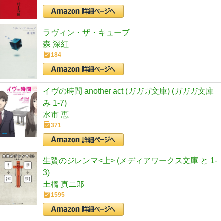
ラヴィン・ザ・キューブ
森 深紅
184
イヴの時間 another act (ガガガ文庫) (ガガガ文庫
み 1-7)
水市 恵
371
生贄のジレンマ<上> (メディアワークス文庫 と 1-
3)
土橋 真二郎
1595