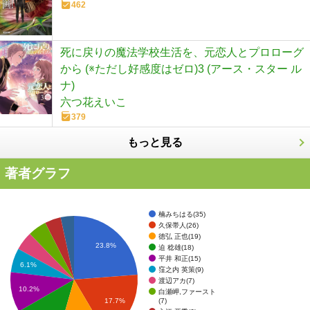
462
死に戻りの魔法学校生活を、元恋人とプロローグ
から (※ただし好感度はゼロ)3 (アース・スター ル
ナ)
六つ花えいこ
379
もっと見る
著者グラフ
楠みちはる(35)
久保帯人(26)
徳弘 正也(19)
23.8%
迫 稔雄(18)
平井 和正(15)
6.1%
窪之内 英策(9)
渡辺アカ(7)
10.2%
白瀬岬,ファースト
(7)
17.7%