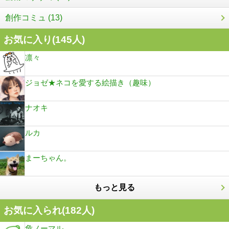
創作コミュ (13)
お気に入り(
145
人)
凛々
ジョゼ★ネコを愛する絵描き（趣味）
ナオキ
ルカ
まーちゃん。
もっと見る
お気に入られ(
182
人)
危ノーマル