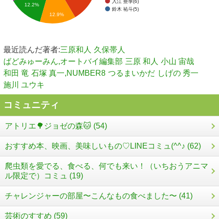
入江 亜季(6)
12.2%
鈴木 祐斗(5)
12.9%
最近読んだ著者:
三原和人
久保帯人
ばどみゅーみん,オートバイ編集部
三原 和人
小山 宙哉
和田 竜
石塚 真一,NUMBER8
つるまいかだ
しげの 秀一
施川 ユウキ
コミュニティ
アトリエ🌳ジョゼの森🐱 (54)
おすすめ本、映画、美味しいもの♡LINEコミュ(^^♪ (62)
爬虫類を愛でる、食べる、何でも来い！（いちおうアニマ
ル限定で）コミュ (19)
チャレンジャーの部屋〜こんなもの食べました〜 (41)
芸術のすすめ (59)