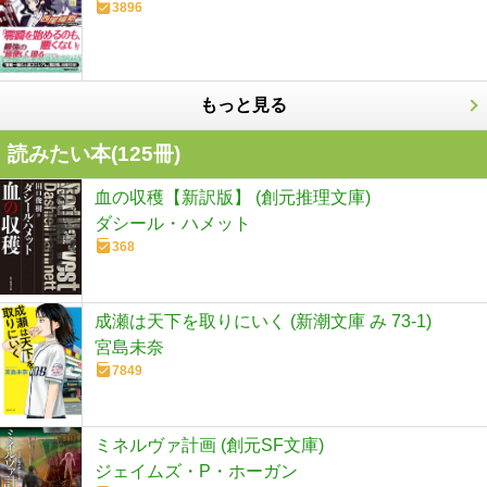
3896
もっと見る
読みたい本(
125
冊)
血の収穫【新訳版】 (創元推理文庫)
ダシール・ハメット
368
成瀬は天下を取りにいく (新潮文庫 み 73-1)
宮島未奈
7849
ミネルヴァ計画 (創元SF文庫)
ジェイムズ・P・ホーガン