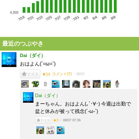
4,300
7/23
7/29
8/4
7/19
7/25
7/31
8/6
7/21
7/27
8/2
8/8
最近のつぶやき
Dai（ダイ）
おはよん(´=ω=`)
コメント(
7
)
08/07
ナイス
★14
Dai（ダイ）
まーちゃん。おはよん(｡´･∀･) 今週は出勤で
盆と休みが被って残念(´-ω-`)
08/07 07:36
★3
ナイス