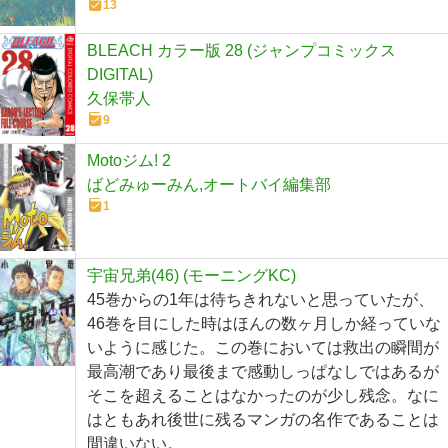
13
BLEACH カラー版 28 (ジャンプコミックス
DIGITAL)
久保帯人
9
Motoジム! 2
ばどみゅーみん,オートバイ編集部
1
宇宙兄弟(46) (モーニングKC)
45巻からの1年は待ちきれないと思っていたが、
46巻を目にした時はほんの数ヶ月しか経っていな
いように感じた。この巻においては救出の瞬間が
最高潮であり最後まで感動しっぱなしではあるが
そこを超えることはなかったのが少し残念。なに
はともあれ後世に残るマンガの名作であることは
間違いない。