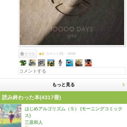
コメント(
0
)
08/06
ナイス
★8
もっと見る
読み終わった本(
4317
冊)
はじめアルゴリズム（５） (モーニングコミック
ス)
三原和人