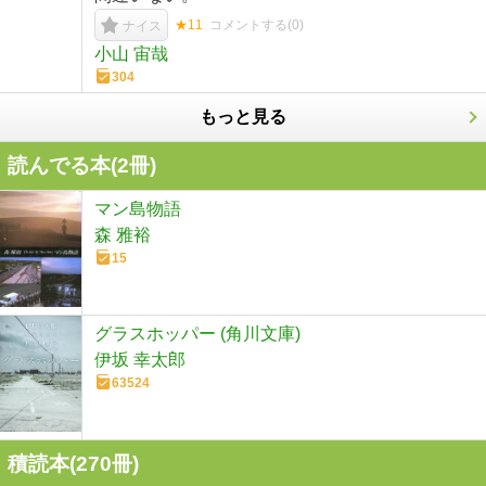
★11
コメントする(
0
)
ナイス
小山 宙哉
304
もっと見る
読んでる本(
2
冊)
マン島物語
森 雅裕
15
グラスホッパー (角川文庫)
伊坂 幸太郎
63524
積読本(
270
冊)