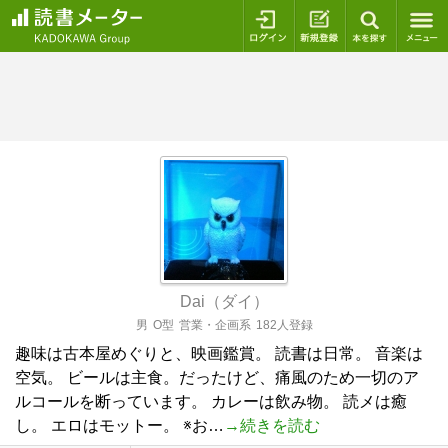
ログイン
新規登録
本を探
Dai（ダイ）
男
O型
営業・企画系
182人登録
趣味は古本屋めぐりと、映画鑑賞。 読書は日常。 音楽は
空気。 ビールは主食。だったけど、痛風のため一切のア
ルコールを断っています。 カレーは飲み物。 読メは癒
し。 エロはモットー。 ※お…
→続きを読む