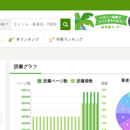
n和書
は
本ランキング
作家ランキング
読書グラフ
著者
読書ページ数
読書冊数
ページ数
冊数
585
186111
584
185946
8
583
185781
8
582
185616
581
185451
8
580
185286
8
579