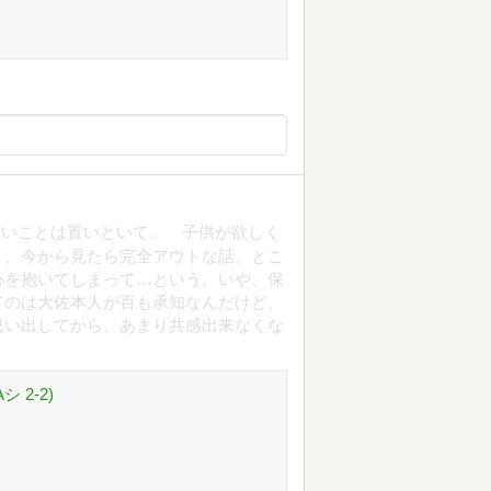
ぽいことは置いといて。 子供が欲しく
う、今から見たら完全アウトな話。とこ
心を抱いてしまって…という。いや、保
てのは大佐本人が百も承知なんだけど、
思い出してから、あまり共感出来なくな
 2-2)