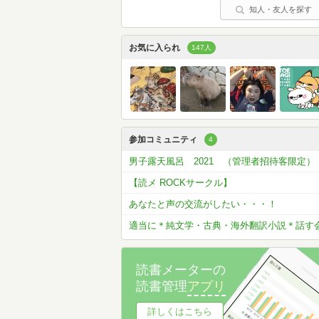
知人・友人を探す
お気に入られ
147人
参加コミュニティ
4
男子露天風呂 2021 （管理者招待客限定）
【読メ ROCKサークル】
あなたと声の交流がしたい・・・！
適当に＊純文学・古典・海外翻訳小説＊話す
読書メーターの
読書管理
アプリ
詳しくはこちら