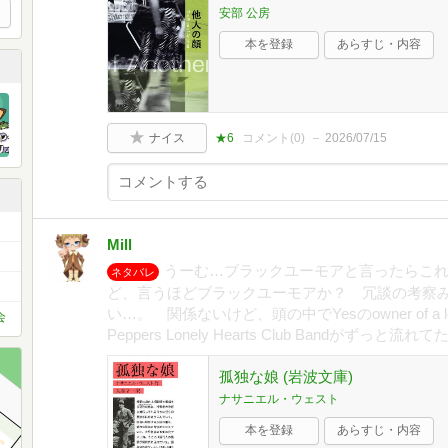
安部 公房
本を登録
あらすじ・内容
ナイス
★6
コメント(
0
)
2026/07/15
Mill
うーむ…ブラックユーモアと言ったらこ
ネタバレ
ど、言うほどブラックユーモアか？ 冗談の考察
い…。 関係ないけど、頭の中でYesのowner of a lon
会
Peppers Lonely Hearts Club Bandがずっと流れて
孤独な娘 (岩波文庫)
ナサニエル・ウェスト
本を登録
あらすじ・内容