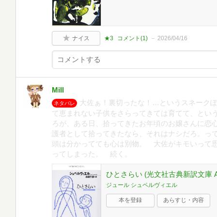
ナイス
★3
コメント(
1
)
2026/04/16
Mill
大佐ぁ！裏切ったな！…というスネーク
ネタバレ
て恵まれない子供をさらってきては育てて、とい
ろが、ある日、拾ってきたお年頃のお嬢さんに恋
護者として拾ってきたなら、それはナシだろ。っ
頭は分かってても心は別物。 大佐がキモいって
ってしまった。 続く。
ひとさらい (光文社古典新訳文庫 Aシ
ジュール シュペルヴィエル
本を登録
あらすじ・内容