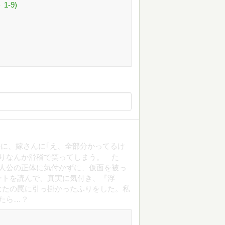
-9)
に、嫁さんに｢え、全部分かってるけ
りなんか滑稽で笑ってしまう。 た
人公の正体に気付かずに、仮面を被っ
ートを読んで、真実に気付き、『浮
なたの罠に引っ掛かったふりをした。私
たら…？