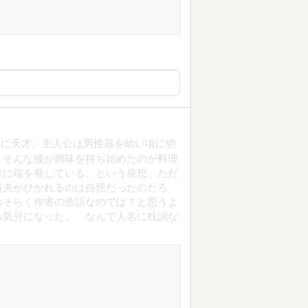
トに天才。主人公は男性器を幼い頃に切
。そんな彼が興味を持ち始めたのが料理
欲に端を発している、という発想。ただ
貴夫がひかれるのは自然だったのだろ
おそらく作者の造語なのでは？と思うよ
る気分になった。 なんで人名に枕詞な