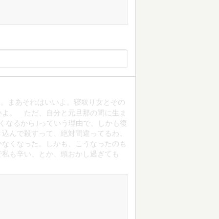
る。まあそれはいいよ。寝取り女とその
いよ。 ただ、自分と元旦那の間に生ま
くなるから｣っていう理由で、しかも復
き込んで殺すって、絶対間違ってるわ。
かなくなった。しかも、こうなったのも
で私も辛い、とか、頭おかし過ぎても