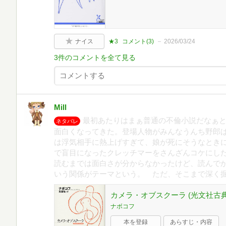
ナイス
★3
コメント(
3
)
2026/03/24
3件のコメントを全て見る
Mill
最初あたりはまぁ普通の不倫小説だなぁ
ネタバレ
面白くなってきた。登場人物がみんなうんち野郎ば
は浮気相手に熱上げすぎて、娘が死にそうなとき
で盲目になったクレッチマーをさんざんコケにし
読むまでは面白さが分からなかったけど、読んで
いう関係がテーマという。 ただ、そこまで深く
カメラ・オブスクーラ (光文社古典新
ナボコフ
本を登録
あらすじ・内容