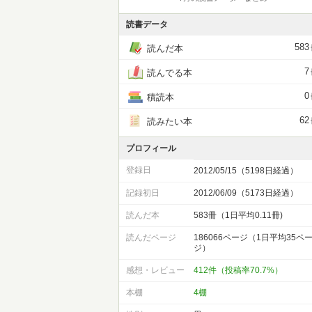
読書データ
583
読んだ本
7
読んでる本
0
積読本
62
読みたい本
プロフィール
登録日
2012/05/15（5198日経過）
記録初日
2012/06/09（5173日経過）
読んだ本
583冊（1日平均0.11冊)
読んだページ
186066ページ（1日平均35ペ
ジ）
感想・レビュー
412件（投稿率70.7%）
本棚
4棚