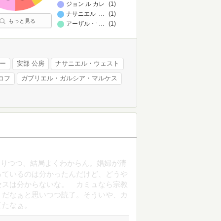
ジョン ル カレ
(1)
ナサニエル・ウェスト
…
(1)
もっと見る
アーザル・ナフィーシー
…
(1)
ー
安部 公房
ナサニエル・ウェスト
コフ
ガブリエル・ガルシア・マルケス
ありつつ、結局よくわからん。娼婦が清
っているのは分かったんだけど、どうや
セスは分からないな。 カミュなら宗教
うだなぁと思いつつ読了。そういや、カ
てたなぁ。