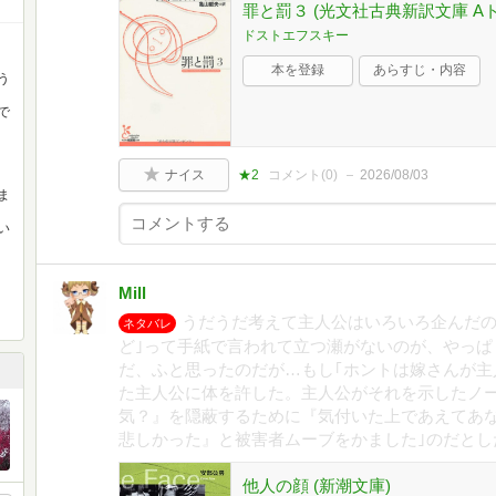
罪と罰３ (光文社古典新訳文庫 Aト 1
ドストエフスキー
本を登録
あらすじ・内容
う
で
ナイス
★2
コメント(
0
)
2026/08/03
ま
い
Mill
うだうだ考えて主人公はいろいろ企んだの
ネタバレ
ど｣って手紙で言われて立つ瀬がないのが、やっぱ
だ、ふと思ったのだが…もし｢ホントは嫁さんが主
た主人公に体を許した。主人公がそれを示したノ
気？』を隠蔽するために『気付いた上であえてあ
悲しかった』と被害者ムーブをかました｣のだとし
他人の顔 (新潮文庫)