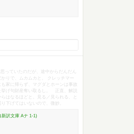
と思っていたのだが、途中からだんだん
かりで、ムカムカと。 クレッチマー
にも家に帰らず、マグダとホーンは事故
た挙げ句財産奪い取るし。 正直、解説
からはなるほどと。見る／見られる、と
掘り下げてはいないので、微妙。
訳文庫 Aナ 1-1)