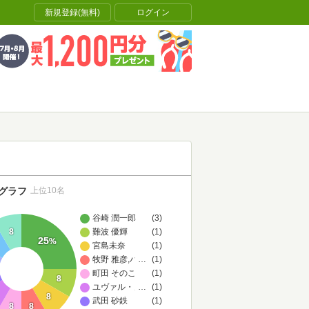
新規登録(無料)
ログイン
グラフ
上位10名
谷崎 潤一郎
(3)
8
難波 優輝
(1)
25
%
宮島未奈
(1)
牧野 雅彦,ハンナ・アレント
…
(1)
町田 そのこ
(1)
8
ユヴァル・ノア・ハラリ
…
(1)
8
武田 砂鉄
(1)
8
8