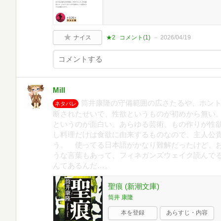
ナイス
★2
コメント(
1
)
2026/04/19
Mill
筒井康隆の守備範囲の広さたるや、ホン
ネタバレ
断されたせいで、性欲というものが初めから無い
というのが面白い。あらゆる芸術、もの作りが性
し料理だけは食欲に由来するものなので、主人公
う。 使ってる日本語がかなり難解だったけど、
うな言葉もあって、フィネガンズウェイク読んで
んてあるんだ…。
聖痕 (新潮文庫)
筒井 康隆
本を登録
あらすじ・内容