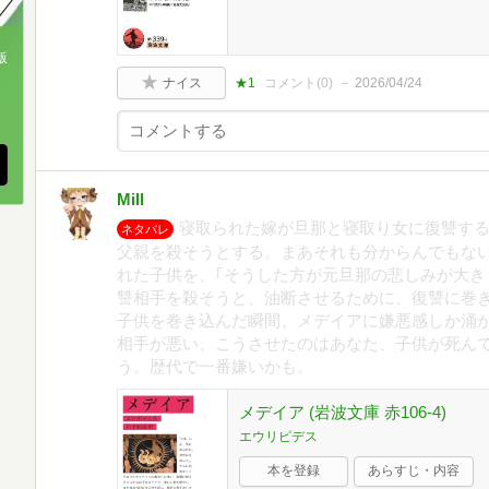
版
ナイス
★1
コメント(
0
)
2026/04/24
、
Mill
寝取られた嫁が旦那と寝取り女に復讐す
ネタバレ
父親を殺そうとする。まあそれも分からんでもな
れた子供を、｢そうした方が元旦那の悲しみが大き
讐相手を殺そうと、油断させるために、復讐に巻
子供を巻き込んだ瞬間、メデイアに嫌悪感しか涌
相手が悪い、こうさせたのはあなた、子供が死ん
う。歴代で一番嫌いかも。
メデイア (岩波文庫 赤106-4)
エウリピデス
本を登録
あらすじ・内容