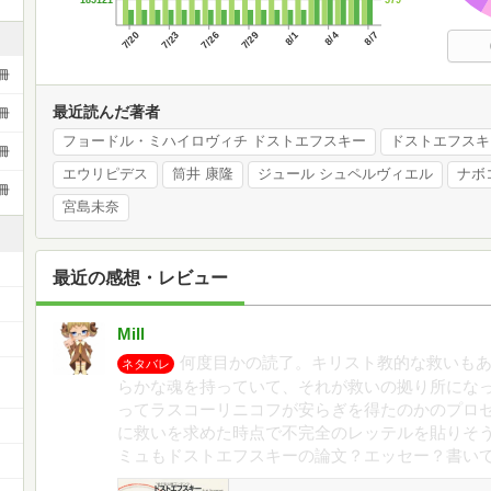
185121
7/20
7/23
7/26
7/29
8/1
8/4
8/7
冊
最近読んだ著者
冊
フョードル・ミハイロヴィチ ドストエフスキー
ドストエフスキ
冊
エウリピデス
筒井 康隆
ジュール シュペルヴィエル
ナボ
冊
宮島未奈
最近の感想・レビュー
Mill
何度目かの読了。キリスト教的な救いも
ネタバレ
ー
らかな魂を持っていて、それが救いの拠り所にな
ってラスコーリニコフが安らぎを得たのかのプロ
に救いを求めた時点で不完全のレッテルを貼りそ
ミュもドストエフスキーの論文？エッセー？書い