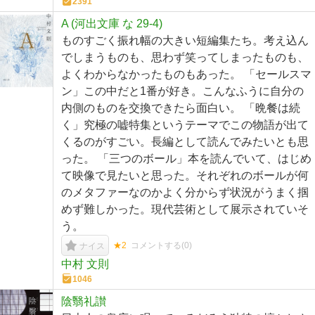
2391
A (河出文庫 な 29-4)
ものすごく振れ幅の大きい短編集たち。考え込ん
でしまうものも、思わず笑ってしまったものも、
よくわからなかったものもあった。 「セールスマ
ン」この中だと1番が好き。こんなふうに自分の
内側のものを交換できたら面白い。 「晩餐は続
く」究極の嘘特集というテーマでこの物語が出て
くるのがすごい。長編として読んでみたいとも思
った。 「三つのボール」本を読んでいて、はじめ
て映像で見たいと思った。それぞれのボールが何
のメタファーなのかよく分からず状況がうまく掴
めず難しかった。現代芸術として展示されていそ
う。
★2
コメントする(
0
)
ナイス
中村 文則
1046
陰翳礼讃