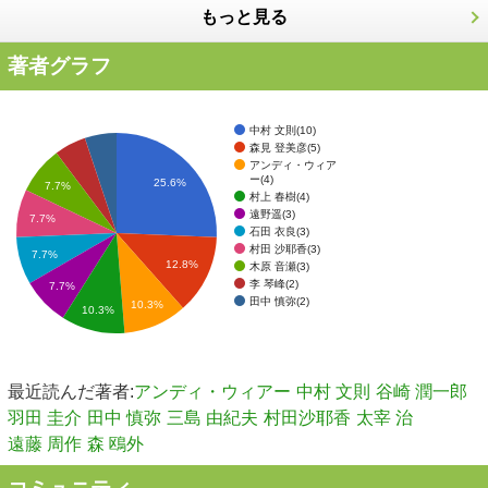
もっと見る
著者グラフ
中村 文則(10)
森見 登美彦(5)
アンディ・ウィア
ー(4)
25.6%
7.7%
村上 春樹(4)
遠野遥(3)
7.7%
石田 衣良(3)
村田 沙耶香(3)
7.7%
12.8%
木原 音瀬(3)
李 琴峰(2)
7.7%
田中 慎弥(2)
10.3%
10.3%
最近読んだ著者:
アンディ・ウィアー
中村 文則
谷崎 潤一郎
羽田 圭介
田中 慎弥
三島 由紀夫
村田沙耶香
太宰 治
遠藤 周作
森 鴎外