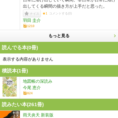
出してくる瞬間の描き方が上手だと思った。
★1
コメントする(
0
)
ナイス
羽田 圭介
1210
もっと見る
読んでる本(
0
冊)
表示する内容がありません
積読本(
1
冊)
地図帳の深読み
今尾 恵介
824
読みたい本(
261
冊)
雨天炎天 新装版