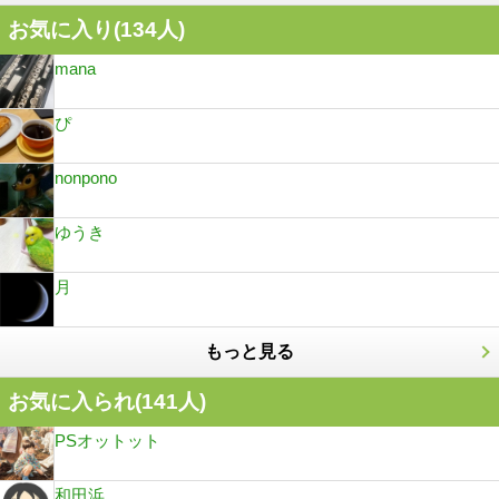
お気に入り(
134
人)
mana
ぴ
nonpono
ゆうき
月
もっと見る
お気に入られ(
141
人)
PSオットット
和田浜