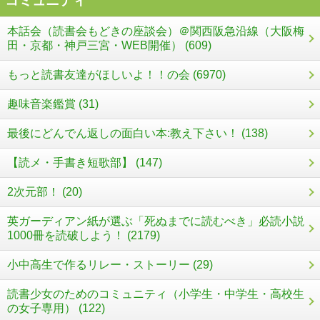
コミュニティ
本話会（読書会もどきの座談会）＠関西阪急沿線（大阪梅
田・京都・神戸三宮・WEB開催） (609)
もっと読書友達がほしいよ！！の会 (6970)
趣味音楽鑑賞 (31)
最後にどんでん返しの面白い本:教え下さい！ (138)
【読メ・手書き短歌部】 (147)
2次元部！ (20)
英ガーディアン紙が選ぶ「死ぬまでに読むべき」必読小説
1000冊を読破しよう！ (2179)
小中高生で作るリレー・ストーリー (29)
読書少女のためのコミュニティ（小学生・中学生・高校生
の女子専用） (122)