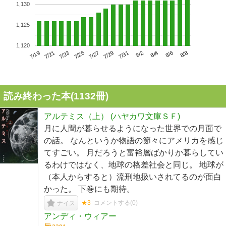
1,130
1,125
1,120
7/23
7/29
8/4
7/19
7/25
7/31
8/6
7/21
7/27
8/2
8/8
読み終わった本(
1132
冊)
アルテミス（上） (ハヤカワ文庫ＳＦ)
月に人間が暮らせるようになった世界での月面で
の話。 なんというか物語の節々にアメリカを感じ
てすごい。 月だろうと富裕層ばかりか暮らしてい
るわけではなく、地球の格差社会と同じ。 地球が
（本人からすると）流刑地扱いされてるのが面白
かった。 下巻にも期待。
★3
コメントする(
0
)
ナイス
アンディ・ウィアー