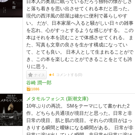
日本人の奥底に眠っているだろう独特の懐かしさ
と落ち着きを思い出させてくれる本だと思った。
現代の西洋風の部屋は確かに便利で暮らしやす
い。 だが、日本家屋へ入ると騒がしい日々の雑事
を忘れ、心がすっとするような感じがする。 この
本はそれを本を読むことで体感させてくれる。 ま
た、写真も文章の良さを生かす構成になってい
て、とても良い。 日本人として生まれることがで
き、この本を楽しむことができることをとても誇
りに思う。
★4
コメントする(
0
)
ナイス
谷崎 潤一郎
1086
メタモルフォシス (新潮文庫)
10年ぶりの再読。 SMをテーマにして書かれた2
作。どちらも共通項が境目だと思った。日常と非
日常の境目、肌と肌の境目。それらの境目がはっ
きりする瞬間と曖昧になる瞬間がある。 日常が非
日常に溶け出していく瞬間、非日常が日常に溶け