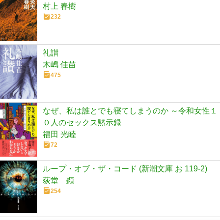
村上 春樹
232
礼讃
木嶋 佳苗
475
なぜ、私は誰とでも寝てしまうのか ～令和女性１
０人のセックス黙示録
福田 光睦
72
ループ・オブ・ザ・コード (新潮文庫 お 119-2)
荻堂 顕
254