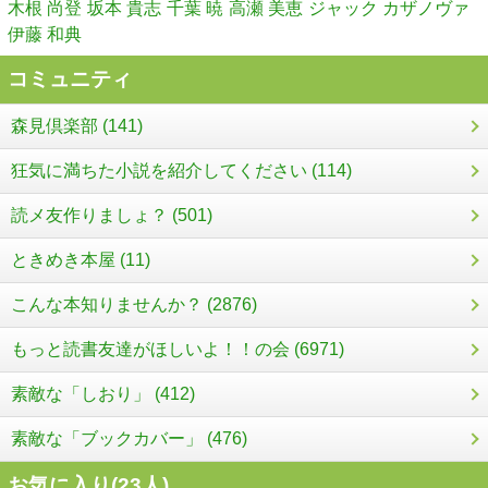
木根 尚登
坂本 貴志
千葉 暁
高瀬 美恵
ジャック カザノヴァ
伊藤 和典
コミュニティ
森見倶楽部 (141)
狂気に満ちた小説を紹介してください (114)
読メ友作りましょ？ (501)
ときめき本屋 (11)
こんな本知りませんか？ (2876)
もっと読書友達がほしいよ！！の会 (6971)
素敵な「しおり」 (412)
素敵な「ブックカバー」 (476)
お気に入り(
23
人)