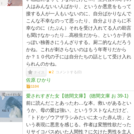
人はみんないい人ばかり、というか悪意をもって
接する人が一人もいないのに、自分ばかりなんで
こんな不幸なのって思ったり、自分よりさらに不
幸なのに（たぶん）それを受け入れてる人の助言
も聞けなかったり…高校生だから、というか子供
っぽい独善さにうんざりする。厨二的なんだろう
かね。これが刺さらないのはもう年寄りだから
か？１０代の子には自分たちの話として受け入れ
られんのかね。
★2
コメントする(
0
)
ナイス
佐原 ひかり
1104
愛されすぎた女【徳間文庫】 (徳間文庫 お 39-1)
前に読んだことあったわ…な本。救いがあるとい
うか、母の愛は強い、というラストなんだけど、
「トドかゾウアザラシみたいに太った赤ん坊」と
いう表現に悪意を感じる。作者は変態性欲だった
りサイコパスめいた人間性？に欠けた男性を主人