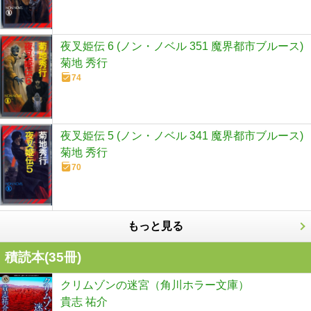
夜叉姫伝 6 (ノン・ノベル 351 魔界都市ブルース)
菊地 秀行
74
夜叉姫伝 5 (ノン・ノベル 341 魔界都市ブルース)
菊地 秀行
70
もっと見る
積読本(
35
冊)
クリムゾンの迷宮（角川ホラー文庫）
貴志 祐介