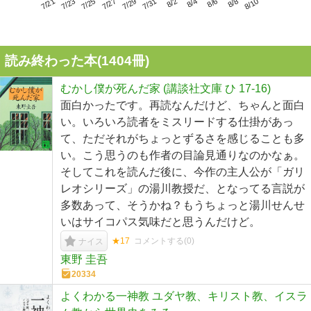
7/25
7/31
8/6
7/21
7/27
8/2
8/8
7/23
7/29
8/4
8/10
読み終わった本(
1404
冊)
むかし僕が死んだ家 (講談社文庫 ひ 17-16)
面白かったです。再読なんだけど、ちゃんと面白
い。いろいろ読者をミスリードする仕掛があっ
て、ただそれがちょっとずるさを感じることも多
い。こう思うのも作者の目論見通りなのかなぁ。
そしてこれを読んだ後に、今作の主人公が「ガリ
レオシリーズ」の湯川教授だ、となってる言説が
多数あって、そうかね？もうちょっと湯川せんせ
いはサイコパス気味だと思うんだけど。
★17
コメントする(
0
)
ナイス
東野 圭吾
20334
よくわかる一神教 ユダヤ教、キリスト教、イスラ