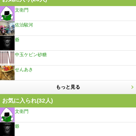
文衛門
佐治駿河
爺
中玉ケビン砂糖
せんあき
もっと見る
お気に入られ(
32
人)
文衛門
爺