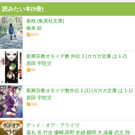
読みたい本(
9
冊)
葉桜 (集英社文庫)
橋本 紡
1157
新興宗教オモイデ教 外伝 2 (ガガガ文庫 は 1-2)
原田 宇陀児
50
新興宗教オモイデ教外伝 1 (1) (ガガガ文庫 は 1-1)
原田 宇陀児
116
デッド・オア・アライヴ
薬丸 岳,竹吉 優輔,高野 史緒,横関 大,遠藤 武文,翔