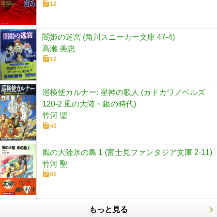
12
闇姫の迷宮 (角川スニーカー文庫 47-4)
高瀬 美恵
12
巡検使カルナー: 星神の歌人 (カドカワノベルズ
120-2 風の大陸・銀の時代)
竹河 聖
40
風の大陸氷の島 1 (富士見ファンタジア文庫 2-11)
竹河 聖
65
もっと見る