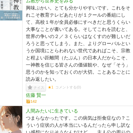
ム教から世界史をみる
興味ぶかい。とても分かりやすいです。これをそ
れこそ教育テレビあたりが１クールの番組にし
て、高校１年が全員必修にすべきだと思うくらい
大事なことが書いてある。そしてこれを読むと、
世界の争いの２／３くらいはなくすのが難しいだ
ろうと思ってしまう。また、よりグローバルとい
うか国境にとらわれない世代であればこそ、宗教
と程よい距離間（たぶん）の日本人だからこそ、
一神教を信じる皆さんの価値観や、なぜ「そう」
思うのかを知っておくのが大切。ことあるごとに
読み返したい。
★1
コメントする(
0
)
ナイス
佐藤 賢一
142
人間みたいに生きている
つまらなかったです。この病気は拒食症なの？こ
ういう症状の人が本当にいるんだったら申し訳な
い感想になりそうなんだけど…。主人公の周りの