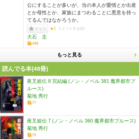
公にすることが多いが、当の本人が愛情とか出産
とか母性とか、家族にまつわることに悪意を持っ
てるんではなかろうか。
★2
コメントする(
0
)
ナイス
大石 圭
498
もっと見る
読んでる本(
48
冊)
夜叉姫伝 8 完結編 (ノン・ノベル 381 魔界都市ブ
ルース)
菊地 秀行
77
夜叉姫伝 7 (ノン・ノベル 360 魔界都市ブルース)
菊地 秀行
75