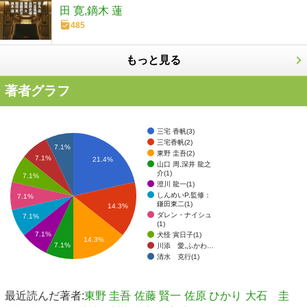
田 寛,鏑木 蓮
485
もっと見る
著者グラフ
三宅 香帆(3)
三宅香帆(2)
7.1%
東野 圭吾(2)
7.1%
21.4%
山口 周,深井 龍之
介(1)
7.1%
澄川 龍一(1)
しんめいP,監修：
7.1%
鎌田東二(1)
14.3%
ダレン・ナイシュ
7.1%
(1)
7.1%
犬怪 寅日子(1)
14.3%
7.1%
川添 愛,ふかわ…
清水 克行(1)
最近読んだ著者:
東野 圭吾
佐藤 賢一
佐原 ひかり
大石 圭