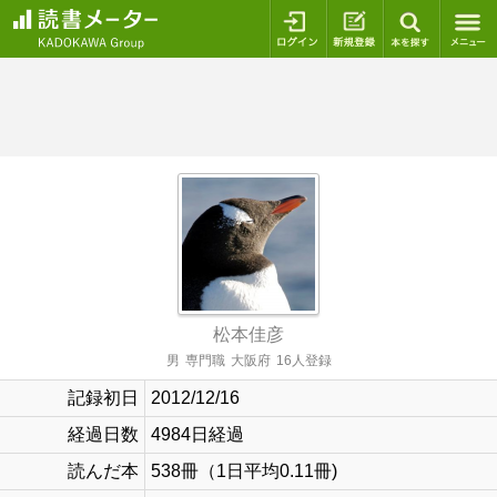
ログイン
新規登録
本を探
松本佳彦
男
専門職
大阪府
16人登録
記録初日
2012/12/16
経過日数
4984日経過
読んだ本
538冊（1日平均0.11冊)