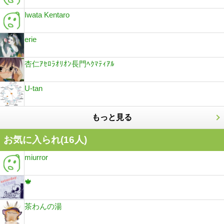
Iwata Kentaro
erie
杏仁ｱｾﾛﾗｵﾘｵﾝ長門ﾍｸﾏﾃｨｱﾙ
U-tan
もっと見る
お気に入られ(
16
人)
miurror
🍁
茶わんの湯