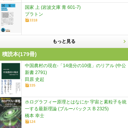
国家 上 (岩波文庫 青 601-7)
プラトン
3318
もっと見る
積読本(
179
冊)
中国農村の現在-「14億分の10億」のリアル (中公
新書 2791)
田原 史起
335
ホログラフィー原理とはなにか 宇宙と素粒子を統
一する最新理論 (ブルーバックス B 2325)
橋本 幸士
124