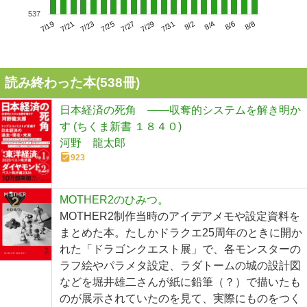
537
7/23
7/29
8/4
7/19
7/25
7/31
8/6
7/21
7/27
8/2
8/8
読み終わった本(
538
冊)
日本経済の死角 ――収奪的システムを解き明か
す (ちくま新書 １８４０)
河野 龍太郎
923
MOTHER2のひみつ。
MOTHER2制作当時のアイデアメモや設定資料を
まとめた本。たしかドラクエ25周年のときに開か
れた「ドラゴンクエスト展」で、各モンスターの
ラフ絵やパラメタ設定、ラダトームの城の設計図
などを堀井雄二さんが紙に鉛筆（？）で描いたも
のが展示されていたのを見て、実際にものをつく