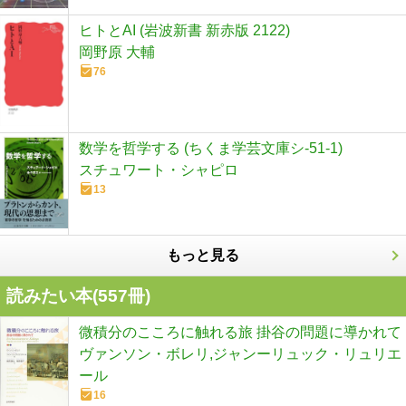
ヒトとAI (岩波新書 新赤版 2122)
岡野原 大輔
76
数学を哲学する (ちくま学芸文庫シ-51-1)
スチュワート・シャピロ
13
もっと見る
読みたい本(
557
冊)
微積分のこころに触れる旅 掛谷の問題に導かれて
ヴァンソン・ボレリ,ジャンーリュック・リュリエ
ール
16