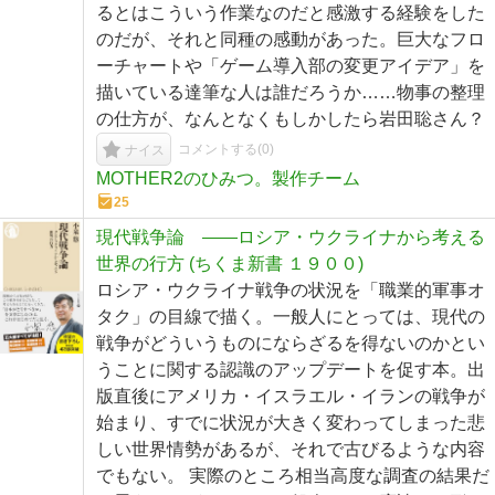
るとはこういう作業なのだと感激する経験をした
のだが、それと同種の感動があった。巨大なフロ
ーチャートや「ゲーム導入部の変更アイデア」を
描いている達筆な人は誰だろうか……物事の整理
の仕方が、なんとなくもしかしたら岩田聡さん？
コメントする(
0
)
ナイス
MOTHER2のひみつ。製作チーム
25
現代戦争論 ――ロシア・ウクライナから考える
世界の行方 (ちくま新書 １９００)
ロシア・ウクライナ戦争の状況を「職業的軍事オ
タク」の目線で描く。一般人にとっては、現代の
戦争がどういうものにならざるを得ないのかとい
うことに関する認識のアップデートを促す本。出
版直後にアメリカ・イスラエル・イランの戦争が
始まり、すでに状況が大きく変わってしまった悲
しい世界情勢があるが、それで古びるような内容
でもない。 実際のところ相当高度な調査の結果だ