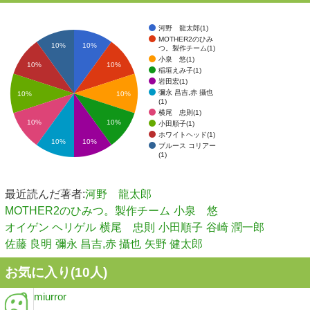
河野 龍太郎(1)
MOTHER2のひみ
10%
10%
つ。製作チーム(1)
小泉 悠(1)
10%
10%
稲垣えみ子(1)
岩田宏(1)
彌永 昌吉,赤 攝也
10%
10%
(1)
横尾 忠則(1)
10%
10%
小田順子(1)
ホワイトヘッド(1)
10%
10%
ブルース コリアー
(1)
最近読んだ著者:
河野 龍太郎
MOTHER2のひみつ。製作チーム
小泉 悠
オイゲン ヘリゲル
横尾 忠則
小田順子
谷崎 潤一郎
佐藤 良明
彌永 昌吉,赤 攝也
矢野 健太郎
お気に入り(
10
人)
miurror