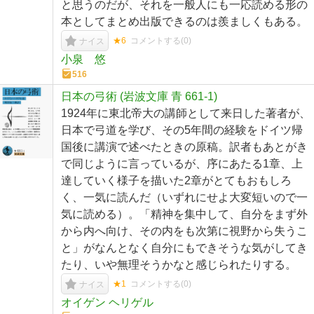
と思うのだが、それを一般人にも一応読める形の
本としてまとめ出版できるのは羨ましくもある。
★6
コメントする(
0
)
ナイス
小泉 悠
516
日本の弓術 (岩波文庫 青 661-1)
1924年に東北帝大の講師として来日した著者が、
日本で弓道を学び、その5年間の経験をドイツ帰
国後に講演で述べたときの原稿。訳者もあとがき
で同じように言っているが、序にあたる1章、上
達していく様子を描いた2章がとてもおもしろ
く、一気に読んだ（いずれにせよ大変短いので一
気に読める）。「精神を集中して、自分をまず外
から内へ向け、その内をも次第に視野から失うこ
と」がなんとなく自分にもできそうな気がしてき
たり、いや無理そうかなと感じられたりする。
★1
コメントする(
0
)
ナイス
オイゲン ヘリゲル