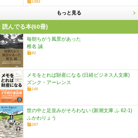
1492
もっと見る
読んでる本(
60
冊)
毎朝ちがう風景があった
椎名 誠
82
メモをとれば財産になる (日経ビジネス人文庫)
ズンク・アーレンス
140
世の中と足並みがそろわない (新潮文庫 ふ 62-1)
ふかわりょう
287