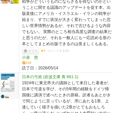
戦争がどういうものにならざるを得ないのかとい
うことに関する認識のアップデートを促す本。出
版直後にアメリカ・イスラエル・イランの戦争が
始まり、すでに状況が大きく変わってしまった悲
しい世界情勢があるが、それで古びるような内容
でもない。 実際のところ相当高度な調査の結果だ
と思うのだが、それを一般人にも一応読める形の
本としてまとめ出版できるのは羨ましくもある。
★6
コメントする(
0
)
ナイス
小泉 悠
518
読了日：
2026/05/14
日本の弓術 (岩波文庫 青 661-1)
1924年に東北帝大の講師として来日した著者が、
日本で弓道を学び、その5年間の経験をドイツ帰
国後に講演で述べたときの原稿。訳者もあとがき
で同じように言っているが、序にあたる1章、上
達していく様子を描いた2章がとてもおもしろ