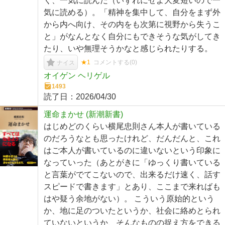
く、一気に読んだ（いずれにせよ大変短いので一
気に読める）。「精神を集中して、自分をまず外
から内へ向け、その内をも次第に視野から失うこ
と」がなんとなく自分にもできそうな気がしてき
たり、いや無理そうかなと感じられたりする。
★1
コメントする(
0
)
ナイス
オイゲン ヘリゲル
1493
読了日：
2026/04/30
運命まかせ (新潮新書)
はじめどのくらい横尾忠則さん本人が書いている
のだろうなとも思ったけれど、だんだんと、これ
はご本人が書いているのに違いないという印象に
なっていった（あとがきに「ゆっくり書いている
と言葉がでてこないので、出来るだけ速く、話す
スピードで書きます」とあり、ここまで来ればも
はや疑う余地がない）。 こういう原始的という
か、地に足のついたというか、社会に絡めとられ
ていないというか、そんなものの捉え方をできる