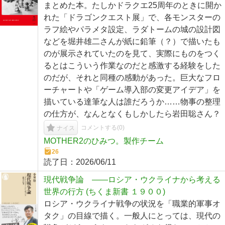
まとめた本。たしかドラクエ25周年のときに開か
れた「ドラゴンクエスト展」で、各モンスターの
ラフ絵やパラメタ設定、ラダトームの城の設計図
などを堀井雄二さんが紙に鉛筆（？）で描いたも
のが展示されていたのを見て、実際にものをつく
るとはこういう作業なのだと感激する経験をした
のだが、それと同種の感動があった。巨大なフロ
ーチャートや「ゲーム導入部の変更アイデア」を
描いている達筆な人は誰だろうか……物事の整理
の仕方が、なんとなくもしかしたら岩田聡さん？
コメントする(
0
)
ナイス
MOTHER2のひみつ。製作チーム
26
読了日：
2026/06/11
現代戦争論 ――ロシア・ウクライナから考える
世界の行方 (ちくま新書 １９００)
ロシア・ウクライナ戦争の状況を「職業的軍事オ
タク」の目線で描く。一般人にとっては、現代の