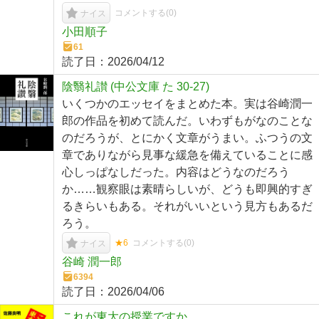
コメントする(
0
)
ナイス
小田順子
61
読了日：
2026/04/12
陰翳礼讃 (中公文庫 た 30-27)
いくつかのエッセイをまとめた本。実は谷崎潤一
郎の作品を初めて読んだ。いわずもがなのことな
のだろうが、とにかく文章がうまい。ふつうの文
章でありながら見事な緩急を備えていることに感
心しっぱなしだった。内容はどうなのだろう
か……観察眼は素晴らしいが、どうも即興的すぎ
るきらいもある。それがいいという見方もあるだ
ろう。
★6
コメントする(
0
)
ナイス
谷崎 潤一郎
6394
読了日：
2026/04/06
これが東大の授業ですか。