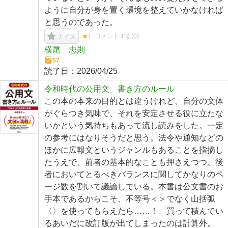
ように自分が身を置く環境を整えていかなければ
と思うのであった。
★1
コメントする(
0
)
ナイス
横尾 忠則
57
読了日：
2026/04/25
令和時代の公用文 書き方のルール
この本の本来の目的とは違うけれど、自分の文体
がぐらつき気味で、それを安定させる役に立たな
いかという気持ちもあって流し読みをした。一定
の参考にはなりそうだと思う。法令や通知などの
ほかに広報文というジャンルもあることを指摘し
たうえで、前者の基本的なことも押さえつつ、後
者においてとるべきバランスに関してかなりのペ
ージ数を割いて議論している。本書は公文書のお
手本であるからこそ、不等号＜＞でなく山括弧
〈〉を使ってもらえたら……！ 買って積んでい
るあいだに改訂版が出てしまったのは計算外。