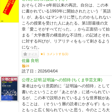
おそらく20＋α年前以来の再読。自分は、この本
に書かれている1993年に開始されたという「英語
I」が、あるいはマンネリに堕したのかもしれない
ころの授業を受けた人にあたる。第1部最後の文
章「愛こそがすべてだった。」から正面切って始
まる「大学教育の構造的な不活性」の記述とそれ
に対する叫びが、リアリティをもって刺さるよう
になった。
★1
コメントする(
1
)
ナイス
佐藤 良明
28
読了日：
2026/04/04
公理と証明 証明論への招待 (ちくま学芸文庫)
著者はかなり意図的に「証明論への招待」として
書いたということが「あとがき」に述べられてい
るが、この本で説明されているような世界観があ
ることは、（そういう層の読者にかぎらず）もっ
ともっと広く知られていいと思う。今のところ大