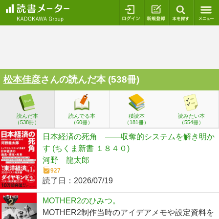
ログイン
新規登録
本を探
松本佳彦
さんの読んだ本 (538冊)
読んだ本
読んでる本
積読本
読みたい本
（538冊）
（60冊）
（181冊）
（554冊）
日本経済の死角 ――収奪的システムを解き明か
す (ちくま新書 １８４０)
河野 龍太郎
927
読了日：
2026/07/19
MOTHER2のひみつ。
MOTHER2制作当時のアイデアメモや設定資料を