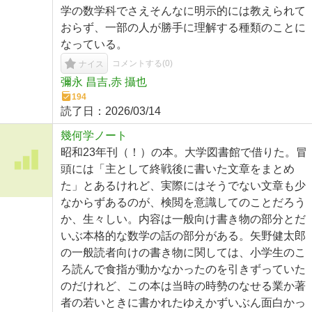
学の数学科でさえそんなに明示的には教えられて
おらず、一部の人が勝手に理解する種類のことに
なっている。
コメントする(
0
)
ナイス
彌永 昌吉,赤 攝也
194
読了日：
2026/03/14
幾何学ノート
昭和23年刊（！）の本。大学図書館で借りた。冒
頭には「主として終戦後に書いた文章をまとめ
た」とあるけれど、実際にはそうでない文章も少
なからずあるのが、検閲を意識してのことだろう
か、生々しい。内容は一般向け書き物の部分とだ
いぶ本格的な数学の話の部分がある。矢野健太郎
の一般読者向けの書き物に関しては、小学生のこ
ろ読んで食指が動かなかったのを引きずっていた
のだけれど、この本は当時の時勢のなせる業か著
者の若いときに書かれたゆえかずいぶん面白かっ