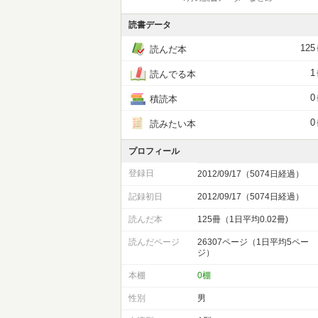
読書データ
125
読んだ本
1
読んでる本
0
積読本
0
読みたい本
プロフィール
登録日
2012/09/17（5074日経過）
記録初日
2012/09/17（5074日経過）
読んだ本
125冊（1日平均0.02冊)
読んだページ
26307ページ（1日平均5ペー
ジ）
本棚
0棚
性別
男