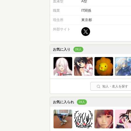
血液型
A型
職業
IT関係
現住所
東京都
外部サイト
お気に入り
28人
知人・友人を探す
お気に入られ
28人