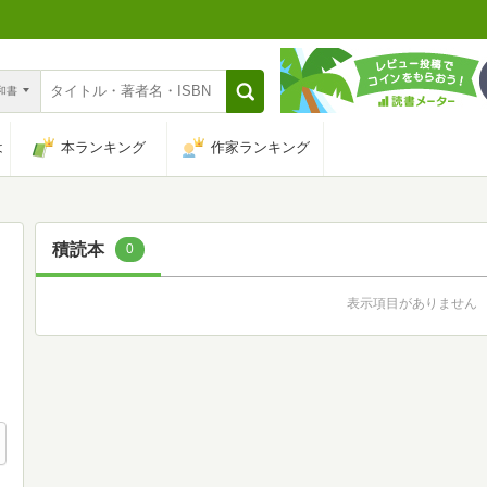
n和書
は
本ランキング
作家ランキング
積読本
0
表示項目がありません