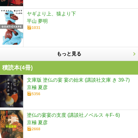
ヤギより上、猿より下
平山 夢明
1031
もっと見る
積読本(
4
冊)
文庫版 塗仏の宴 宴の始末 (講談社文庫 き 39-7)
京極 夏彦
5356
塗仏の宴宴の支度 (講談社ノベルス キF- 6)
京極 夏彦
2668