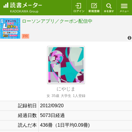
ログイン
新規登録
本を探
にやじま
女
35歳
大学生
1人登録
記録初日
2012/09/20
経過日数
5073日経過
読んだ本
436冊（1日平均0.09冊)