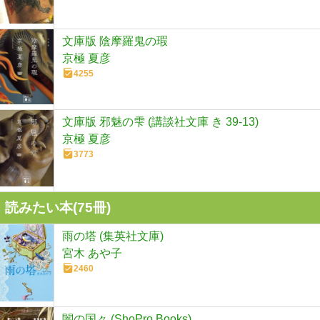
文庫版 陰摩羅鬼の瑕
京極 夏彦
4255
文庫版 邪魅の雫 (講談社文庫 き 39-13)
京極 夏彦
3773
読みたい本(
75
冊)
雨の塔 (集英社文庫)
宮木 あや子
2460
闇の国々 (ShoPro Books)