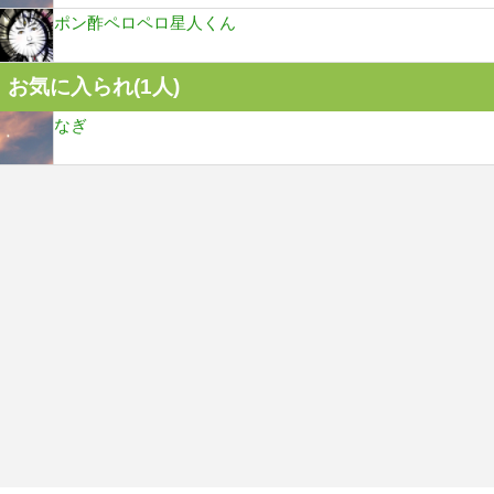
ポン酢ペロペロ星人くん
お気に入られ(
1
人)
なぎ