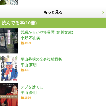
もっと見る
読んでる本(
10
冊)
営繕かるかや怪異譚 (角川文庫)
小野 不由美
3999
平山夢明の全身複雑骨折
平山 夢明
330
デブを捨てに
平山 夢明
1826