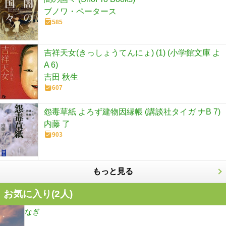
ブノワ・ペータース
585
吉祥天女(きっしょうてんにょ) (1) (小学館文庫 よ
A 6)
吉田 秋生
607
怨毒草紙 よろず建物因縁帳 (講談社タイガ ナB 7)
内藤 了
903
もっと見る
お気に入り(
2
人)
なぎ