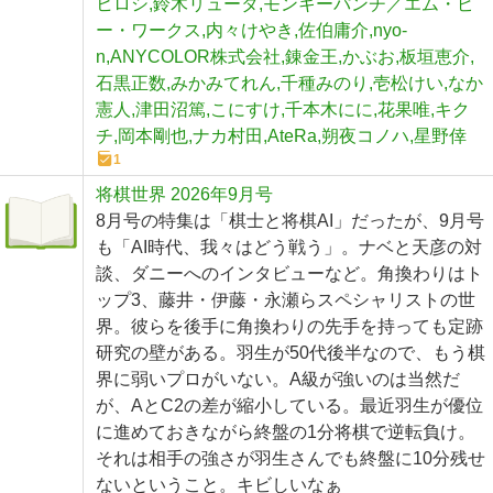
ヒロシ,鈴木リュータ,モンキーパンチ／エム・ピ
ー・ワークス,内々けやき,佐伯庸介,nyo-
n,ANYCOLOR株式会社,錬金王,かぶお,板垣恵介,
石黒正数,みかみてれん,千種みのり,壱松けい,なか
憲人,津田沼篤,こにすけ,千本木にに,花果唯,キク
チ,岡本剛也,ナカ村田,AteRa,朔夜コノハ,星野倖
1
将棋世界 2026年9月号
8月号の特集は「棋士と将棋AI」だったが、9月号
も「AI時代、我々はどう戦う」。ナベと天彦の対
談、ダニーへのインタビューなど。角換わりはト
ップ3、藤井・伊藤・永瀬らスペシャリストの世
界。彼らを後手に角換わりの先手を持っても定跡
研究の壁がある。羽生が50代後半なので、もう棋
界に弱いプロがいない。A級が強いのは当然だ
が、AとC2の差が縮小している。最近羽生が優位
に進めておきながら終盤の1分将棋で逆転負け。
それは相手の強さが羽生さんでも終盤に10分残せ
ないということ。キビしいなぁ