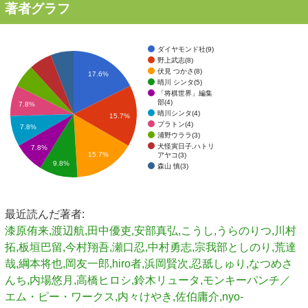
著者グラフ
ダイヤモンド社(9)
野上武志(8)
伏見 つかさ(8)
17.6%
晴川 シンタ(5)
「将棋世界」編集
部(4)
7.8%
晴川シンタ(4)
15.7%
プラトン(4)
7.8%
浦野ウララ(3)
犬怪寅日子,ハトリ
7.8%
15.7%
アヤコ(3)
9.8%
森山 慎(3)
最近読んだ著者:
漆原侑来,渡辺航,田中優吏,安部真弘,こうし,うらのりつ,川村
拓,板垣巴留,今村翔吾,瀬口忍,中村勇志,宗我部としのり,荒達
哉,綱本将也,岡友一郎,hiro者,浜岡賢次,忍舐しゅり,なつめさ
んち,内場悠月,高橋ヒロシ,鈴木リュータ,モンキーパンチ／
エム・ピー・ワークス,内々けやき,佐伯庸介,nyo-