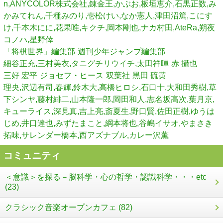
n,ANYCOLOR株式会社,錬金王,かぶお,板垣恵介,石黒正数,み
かみてれん,千種みのり,壱松けい,なか憲人,津田沼篤,こにす
け,千本木にに,花果唯,キクチ,岡本剛也,ナカ村田,AteRa,朔夜
コノハ,星野倖
「将棋世界」編集部
週刊少年ジャンプ編集部
細谷正充,三村美衣,タニグチリウイチ,太田祥暉
赤 攝也
三好 宏平
ジョセフ・ヒース
双葉社
黒田 硫黄
理央,沢辺有司,春輝,鈴木大,高橋ヒロシ,石口十,大和田秀樹,草
下シンヤ,藤村緋二,山本隆一郎,岡田和人,志名坂高次,葉月京,
キューライス,深見真,吉上亮,斎夏生,野口賢,佐田正樹,ゆうは
じめ,井口達也,みずたまこと,綱本将也,谷嶋イサオ,やまさき
拓味,サレンダー橋本,西アズナブル,カレー沢薫
コミュニティ
＜意識＞を探る－脳科学・心の哲学・認識科学・・・etc
(23)
クラシック音楽オープンカフェ (82)