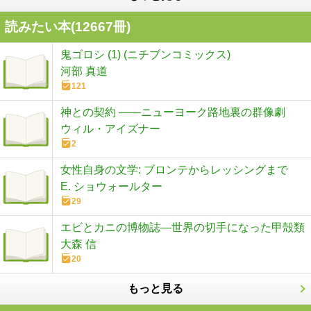
読みたい本(
12667
冊)
鬼ゴロシ (1) (ニチブンコミックス)
河部 真道
121
神との契約 ――ニューヨーク路地裏の群像劇
ウィル・アイズナー
2
女性自身の文学: ブロンテからレッシングまで
E. ショウォールター
29
エビとカニの博物誌―世界の切手になった甲殻類
大森 信
20
もっと見る