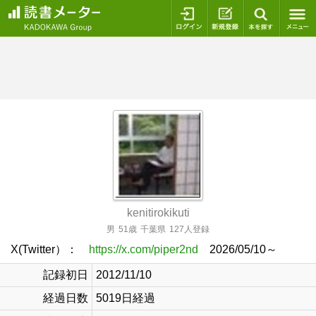
ログイン
新規登録
本を探
kenitirokikuti
男
51歳
千葉県
127人登録
X(Twitter）：
https://x.com/piper2nd
2026/05/10～
記録初日
2012/11/10
経過日数
5019日経過