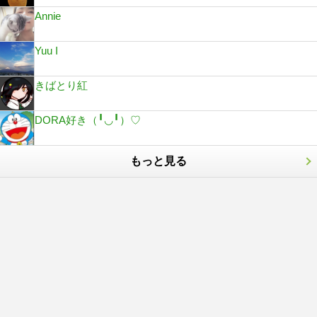
Annie
Yuu I
きばとり紅
DORA好き（╹◡╹）♡
もっと見る