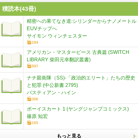
積読本(
43
冊)
精密への果てなき道:シリンダーからナノメートル
EUVチップへ
サイモン ウィンチェスター
194
アメリカン・マスターピース 古典篇 (SWITCH
LIBRARY 柴田元幸翻訳叢書)
597
ナチ親衛隊（SS)-「政治的エリート」たちの歴史
と犯罪 (中公新書 2795)
バスティアン・ハイン
306
ボーイスカート 1 (ヤングジャンプコミックス)
篠原 知宏
105
もっと見る