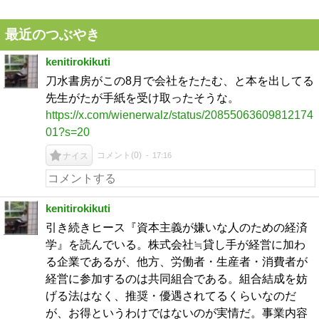
最近のつぶやき
kenitirokikuti
刀水書房がこの8月で会社をたたむ、と本を出してる
先生がたが手紙を受け取ったそうな。
https://x.com/wienerwalz/status/20855063609812174
01?s=20
コメント(
0
)
17:16
ナイス
kenitirokikuti
引き続きヒース『資本主義が嫌いな人のための経済
学』を読んでいる。株式会社≒貸し手が経営に加わ
る企業であるが、他方、労働者・生産者・消費者が
経営に参加するのは共同組合である。組合結成を妨
げる法はなく、推奨・優遇されてるくらいなのだ
が、お得というわけではないのが実情だ。事業内容