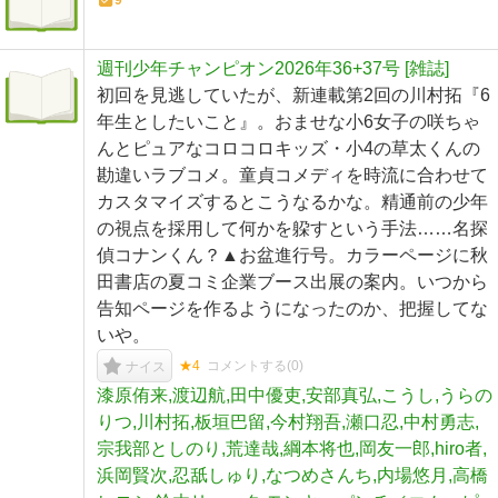
9
週刊少年チャンピオン2026年36+37号 [雑誌]
初回を見逃していたが、新連載第2回の川村拓『6
年生としたいこと』。おませな小6女子の咲ちゃ
んとピュアなコロコロキッズ・小4の草太くんの
勘違いラブコメ。童貞コメディを時流に合わせて
カスタマイズするとこうなるかな。精通前の少年
の視点を採用して何かを躱すという手法……名探
偵コナンくん？▲お盆進行号。カラーページに秋
田書店の夏コミ企業ブース出展の案内。いつから
告知ページを作るようになったのか、把握してな
いや。
★4
コメントする(
0
)
ナイス
漆原侑来,渡辺航,田中優吏,安部真弘,こうし,うらの
りつ,川村拓,板垣巴留,今村翔吾,瀬口忍,中村勇志,
宗我部としのり,荒達哉,綱本将也,岡友一郎,hiro者,
浜岡賢次,忍舐しゅり,なつめさんち,内場悠月,高橋