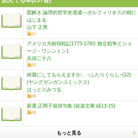
読んでる本(
237
冊)
図解き 論理的哲学史逍遙—ポルフィリオスの樹に
はじまる
山下 正男
17
アメリカ大統領戦記1775-1783: 独立戦争とジョ
ージ・ワシントン1
兵頭二十八
22
綺麗にしてもらえますか。 ~ふたりぐらし~(12)
(ヤングガンガンコミックス)
はっとりみつる
35
新選 正岡子規俳句集 (岩波文庫 緑13-15)
16
もっと見る