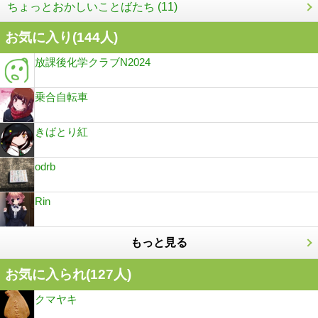
ちょっとおかしいことばたち (11)
お気に入り(
144
人)
放課後化学クラブN2024
乗合自転車
きばとり紅
odrb
Rin
もっと見る
お気に入られ(
127
人)
クマヤキ