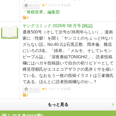
★7
コメントする(
0
)
ナイス
「将棋世界」編集部
4
ヤングコミック 2026年 08 月号 [雑誌]
通巻500号（そして次号が36周年らしい）。漫画
家に〈性癖〉を聞く「ヤンコミのちょっとHなバ
ズらない話」No.40-2は石黒正数、岡本倫、幾花
にいろの3名。「姉弟」「メルモ、そしてレモン
ピープル誌」「深夜番組TONIGHt2」。読者投稿
欄にはハガキ投稿扱いで自分の初リビドーとして
稀見理都氏がエコエコアザラクの黒井ミサを描い
ている。なおもう一枚の投稿イラストは三峯徹氏
である。ほんとに読者投稿欄なのか…？
★6
コメントする(
0
)
ナイス
1
もっと見る