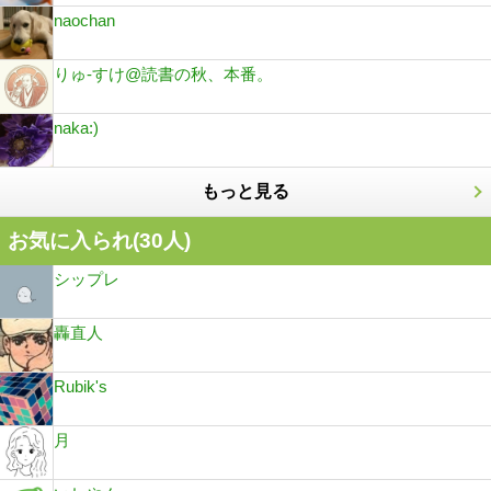
naochan
りゅ-すけ@読書の秋、本番。
naka:)
もっと見る
お気に入られ(
30
人)
シップレ
轟直人
Rubik's
月