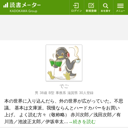
ログイン
新規登録
本を探
でご
男
38歳
B型
事務系
滋賀県
30人登録
本の世界に入り込んだら、外の世界が広がっていた。不思
議。 基本は文庫派。我慢ならんとハードカバーをお買い
上げ。 よく読む方々（敬称略） 赤川次郎／浅田次郎／有
川浩／池波正太郎／伊坂幸太…
→続きを読む