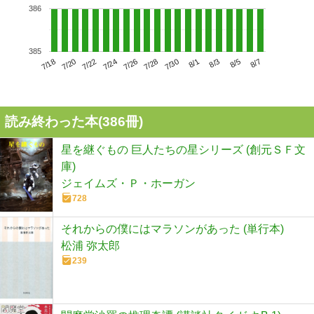
386
385
7/22
7/28
8/3
7/18
7/24
7/30
8/5
7/20
7/26
8/1
8/7
読み終わった本(
386
冊)
星を継ぐもの 巨人たちの星シリーズ (創元ＳＦ文
庫)
ジェイムズ・Ｐ・ホーガン
728
それからの僕にはマラソンがあった (単行本)
松浦 弥太郎
239