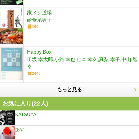
家メシ道場
給食系男子
160
Happy Box
伊坂 幸太郎,小路 幸也,山本 幸久,真梨 幸子,中山 智
幸
2446
もっと見る
お気に入り(
22
人)
KATSUYA
あや