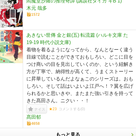
閻魔堂沙羅の推理奇譚 (講談社タイガ キB 1)
木元 哉多
1572
あきない世傳 金と銀(五) 転流篇 (ハルキ文庫 た
19-19 時代小説文庫)
着物を着るようになってから、なんとなーく違う
目線で読むことができておもしろい。どこに目を
つけ商いの目を見出していくのか、という紐解き
方が丁寧で、納得性が高くて、うまくストーリー
に昇華しているんだよなぁこのシリーズは。おも
しろい。そして話はいよいよ江戸へ！？翼を広げ
られるかと思いきや、またまた強い引きを持って
きた髙田さん。ニクい・・！
★23
コメントする(
0
)
ナイス
髙田郁
4658
もっと見る