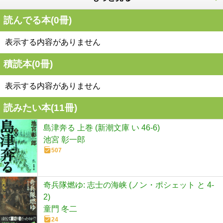
読んでる本(
0
冊)
表示する内容がありません
積読本(
0
冊)
表示する内容がありません
読みたい本(
11
冊)
島津奔る 上巻 (新潮文庫 い 46-6)
池宮 彰一郎
507
奇兵隊燃ゆ: 志士の海峡 (ノン・ポシェット と 4-
2)
童門 冬二
24