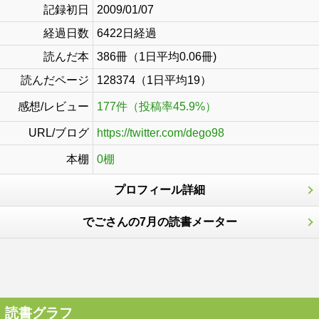
記録初日
2009/01/07
経過日数
6422日経過
読んだ本
386冊（1日平均0.06冊)
読んだページ
128374（1日平均19）
感想/レビュー
177件（投稿率45.9%）
URL/ブログ
https://twitter.com/dego98
本棚
0棚
プロフィール詳細
でごさんの7月の読書メーター
読書グラフ