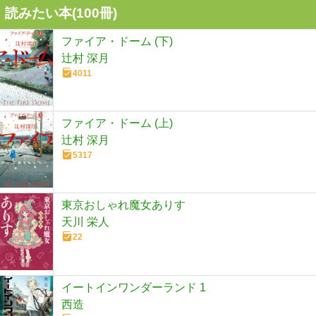
読みたい本(
100
冊)
ファイア・ドーム (下)
辻村 深月
4011
ファイア・ドーム (上)
辻村 深月
5317
東京おしゃれ魔女ありす
天川 栄人
22
イートインワンダーランド 1
西造