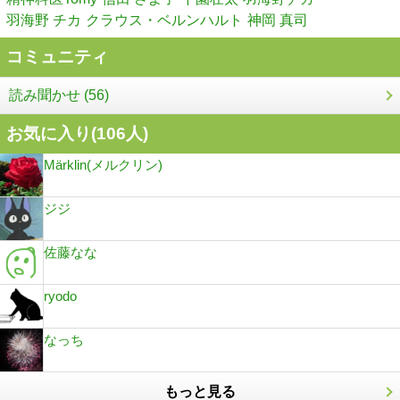
羽海野 チカ
クラウス・ベルンハルト
神岡 真司
コミュニティ
読み聞かせ (56)
お気に入り(
106
人)
Märklin(メルクリン)
ジジ
佐藤なな
ryodo
なっち
もっと見る