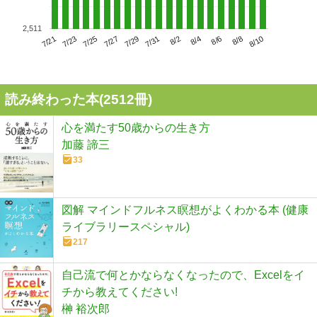
2,511
7/25
7/31
8/6
7/21
7/27
8/2
8/8
7/23
7/29
8/4
8/10
読み終わった本(
2512
冊)
心を満たす50歳からの生き方
加藤 諦三
33
図解 マインドフルネス瞑想がよくわかる本 (健康
ライブラリースペシャル)
217
自己流で何とかならなくなったので、Excelをイ
チから教えてください!
榊 裕次郎