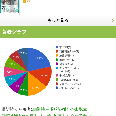
22
もっと見る
著者グラフ
恵 三朗(3)
精神科医Tomy(2)
7.1%
加藤 諦三(2)
7.1%
21.4%
田野中恭子(1)
福場将太(1)
7.1%
クラウス・ベルン
ハルト(1)
7.1%
榊 裕次郎(1)
14.3%
7.1%
Testosterone(1)
ジェーン・スー(1)
7.1%
はしもと みお(1)
14.3%
7.1%
最近読んだ著者:
加藤 諦三
榊 裕次郎
小林 弘幸
精神科医Tomy
信田 さよ子
下園壮太
羽海野チカ