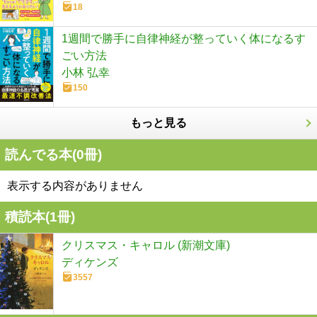
18
1週間で勝手に自律神経が整っていく体になるす
ごい方法
小林 弘幸
150
もっと見る
読んでる本(
0
冊)
表示する内容がありません
積読本(
1
冊)
クリスマス・キャロル (新潮文庫)
ディケンズ
3557