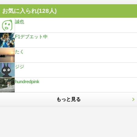
お気に入られ(
128
人)
誠也
F1デブエット中
たく
ジジ
hundredpink
もっと見る