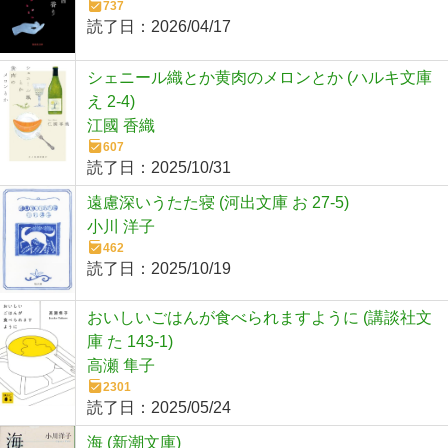
737
読了日：
2026/04/17
シェニール織とか黄肉のメロンとか (ハルキ文庫
え 2-4)
江國 香織
607
読了日：
2025/10/31
遠慮深いうたた寝 (河出文庫 お 27-5)
小川 洋子
462
読了日：
2025/10/19
おいしいごはんが食べられますように (講談社文
庫 た 143-1)
高瀬 隼子
2301
読了日：
2025/05/24
海 (新潮文庫)