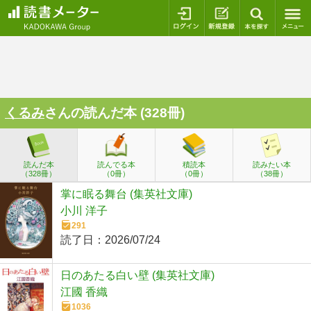
ログイン
新規登録
本を探
くるみ
さんの読んだ本 (328冊)
読んだ本
読んでる本
積読本
読みたい本
（328冊）
（0冊）
（0冊）
（38冊）
掌に眠る舞台 (集英社文庫)
小川 洋子
291
読了日：
2026/07/24
日のあたる白い壁 (集英社文庫)
江國 香織
1036