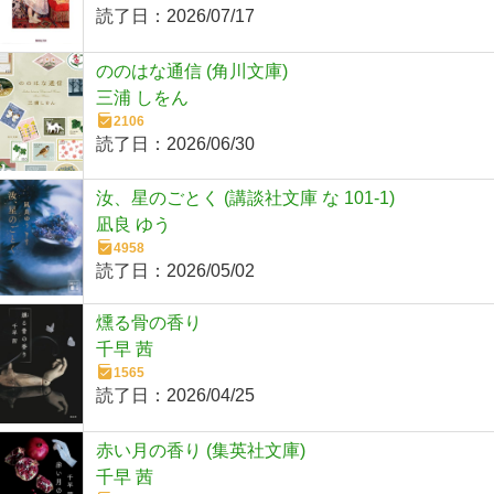
読了日：
2026/07/17
ののはな通信 (角川文庫)
三浦 しをん
2106
読了日：
2026/06/30
汝、星のごとく (講談社文庫 な 101-1)
凪良 ゆう
4958
読了日：
2026/05/02
燻る骨の香り
千早 茜
1565
読了日：
2026/04/25
赤い月の香り (集英社文庫)
千早 茜