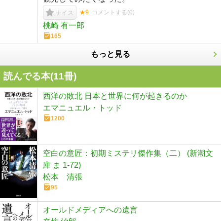
★9
コメントする(
0
)
ナイス
桃崎 有一郎
165
もっと見る
読んでる本(
11
冊)
西洋の敗北 日本と世界に何が起きるのか
エマニュエル・トッド
1200
空白の意匠：初期ミステリ傑作集（二） (新潮文
庫 ま 1-72)
松本 清張
95
オールドメディアへの遺言