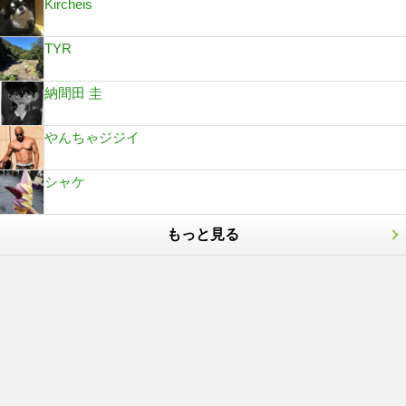
Kircheis
TYR
納間田 圭
やんちゃジジイ
シャケ
もっと見る