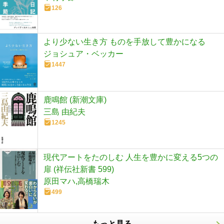
126
より少ない生き方 ものを手放して豊かになる
ジョシュア・ベッカー
1447
鹿鳴館 (新潮文庫)
三島 由紀夫
1245
現代アートをたのしむ 人生を豊かに変える5つの
扉 (祥伝社新書 599)
原田マハ,高橋瑞木
499
もっと見る