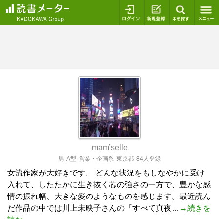
ログイン
新規登録
本を探
mam’selle
男
A型
営業・企画系
東京都
84人登録
女流作家が大好きです。 どんな状況をもしなやかに受け
入れて、したたかに生き抜く芯の強さの一方で、豊かな感
情の振れ幅、大きな愛のようなものを感じます。最近読ん
だ作品の中では川上未映子さんの「すべて真夜…
→続きを