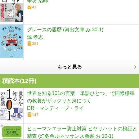
辛坊 治郎
41
グレースの履歴 (河出文庫 み 30-1)
源 孝志
381
もっと見る
積読本(
12
冊)
世界を知る101の言葉「単語ひとつ」で国際標準
の教養がザックリと身につく
DR・マンディープ・ライ
147
ヒューマンエラー防止対策 ヒヤリハットの検証と
精査 (幻冬舎ルネッサンス新書 お 10-1)