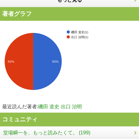
著者グラフ
磯田 道史(1)
出口 治明(1)
50%
50%
最近読んだ著者:
磯田 道史
出口 治明
コミュニティ
堂場瞬一を、もっと読みたくて。 (199)