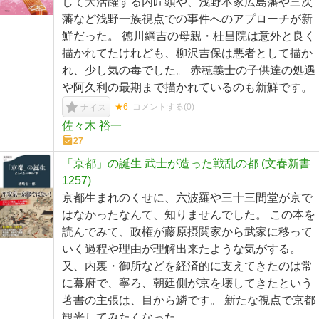
して大活躍する内匠頭や、浅野本家広島藩や三次
藩など浅野一族視点での事件へのアプローチが新
鮮だった。 徳川綱吉の母親・桂昌院は意外と良く
描かれてたけれども、柳沢吉保は悪者として描か
れ、少し気の毒でした。 赤穂義士の子供達の処遇
や阿久利の最期まで描かれているのも新鮮です。
★6
コメントする(
0
)
ナイス
佐々木 裕一
27
「京都」の誕生 武士が造った戦乱の都 (文春新書
1257)
京都生まれのくせに、六波羅や三十三間堂が京で
はなかったなんて、知りませんでした。 この本を
読んでみて、政権が藤原摂関家から武家に移って
いく過程や理由が理解出来たような気がする。
又、内裏・御所などを経済的に支えてきたのは常
に幕府で、寧ろ、朝廷側が京を壊してきたという
著書の主張は、目から鱗です。 新たな視点で京都
観光してみたくなった。