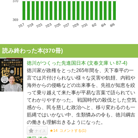
370
369
7/21
7/27
8/2
7/17
7/23
7/29
8/4
7/19
7/25
7/31
8/6
読み終わった本(
370
冊)
徳川がつくった先進国日本 (文春文庫 い 87-4)
徳川家が政権をとった265年間を、天下泰平の一
言では片付けられない様々な災害や飢饉、内戦や
海外からの侵略などの出来事を、先祖が知恵を絞
って乗り越えて来た事が平易な言葉で語られてい
てわかりやすかった。 戦国時代の殺伐とした空気
感から、民を慈しむ政治へと、移り変わるのも一
筋縄ではいかない中、生類憐みの令も、徳川綱吉
の働きも理解出きるようになった。
★14
コメントする(
1
)
ナイス