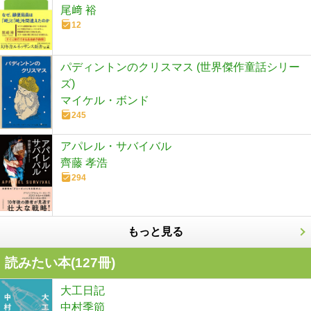
尾﨑 裕
12
パディントンのクリスマス (世界傑作童話シリー
ズ)
マイケル・ボンド
245
アパレル・サバイバル
齊藤 孝浩
294
もっと見る
読みたい本(
127
冊)
大工日記
中村季節