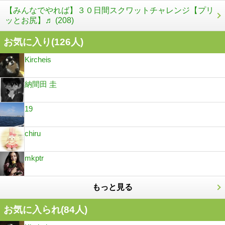
【みんなでやれば】３０日間スクワットチャレンジ【プリ
ッとお尻】♬ (208)
お気に入り(
126
人)
Kircheis
納間田 圭
19
chiru
mkptr
もっと見る
お気に入られ(
84
人)