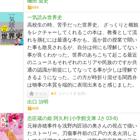
磯田 道史
684
一気読み世界史
高校生の時、苦手だった世界史。 ざっくりと概観
をレクチャーしてくれるこの本は、教養として流
れを掴むには最適な本かも。遥か昔の授業で聞い
た事も散見されるが、自分は何にも理解してない
事が良くわかった。世界のあちこちて起こる最近
のニュースもそれぞれのエリアや民族のですか共
通の認識が前提にしてなってる事が少しは理解で
きるようになった。この方が時折り混ぜる関西弁
は物事の本質を端的に表現出来ると感じました。
★8
コメントする(
0
)
ナイス
出口 治明
608
忠臣蔵の姫 阿久利 (小学館文庫 Jさ 03-6)
元禄赤穂事件を浅野内匠頭の奥さんの視点で描い
たストーリー。刃傷事件前の江戸の大名火消しと