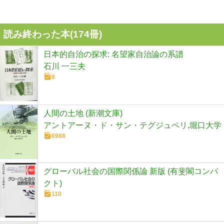
読み終わった本(
174
冊)
日本的自治の探求: 名望家自治論の系譜
石川 一三夫
8
人間の土地 (新潮文庫)
アントアーヌ・ド・サン・テグジュペリ,堀口大学
6988
グローバル社会の国際関係論 新版 (有斐閣コンパ
クト)
110