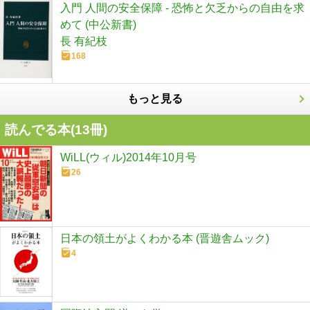
入門 人間の安全保障 - 恐怖と欠乏からの自由を求
めて (中公新書)
長 有紀枝
168
もっと見る
読んでる本(
13
冊)
WiLL(ウィル)2014年10月号
26
日本の領土がよくわかる本 (晋遊舎ムック)
4