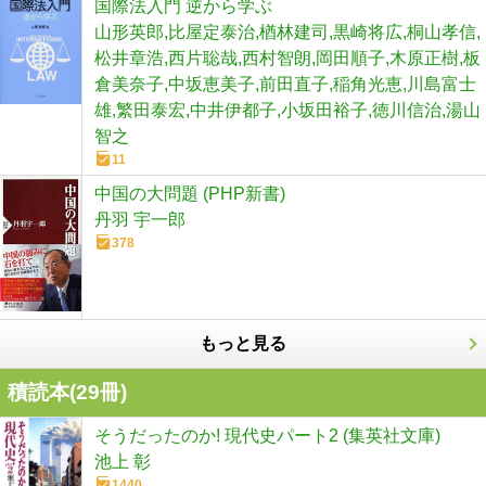
国際法入門 逆から学ぶ
山形英郎,比屋定泰治,楢林建司,黒崎将広,桐山孝信,
松井章浩,西片聡哉,西村智朗,岡田順子,木原正樹,板
倉美奈子,中坂恵美子,前田直子,稲角光恵,川島富士
雄,繁田泰宏,中井伊都子,小坂田裕子,徳川信治,湯山
智之
11
中国の大問題 (PHP新書)
丹羽 宇一郎
378
もっと見る
積読本(
29
冊)
そうだったのか! 現代史パート2 (集英社文庫)
池上 彰
1440