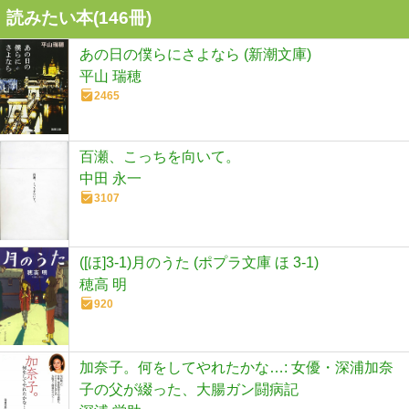
読みたい本(
146
冊)
あの日の僕らにさよなら (新潮文庫)
平山 瑞穂
2465
百瀬、こっちを向いて。
中田 永一
3107
([ほ]3-1)月のうた (ポプラ文庫 ほ 3-1)
穂高 明
920
加奈子。何をしてやれたかな…: 女優・深浦加奈
子の父が綴った、大腸ガン闘病記