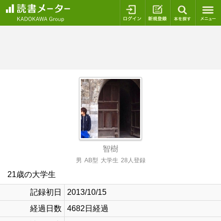
ログイン
新規登録
本を探
智樹
男
AB型
大学生
28人登録
21歳の大学生
記録初日
2013/10/15
経過日数
4682日経過