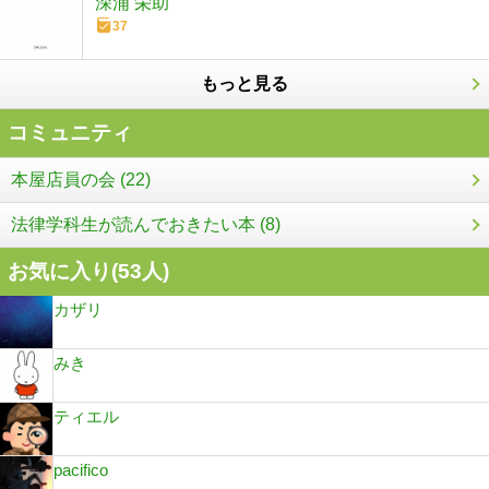
深浦 栄助
37
もっと見る
コミュニティ
本屋店員の会 (22)
法律学科生が読んでおきたい本 (8)
お気に入り(
53
人)
カザリ
みき
ティエル
pacifico