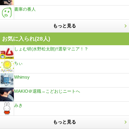
書庫の番人
もっと見る
お気に入られ(
28
人)
しょむ研(水野松太朗)†選挙マニア！？
ちぃ
Whimsy
MAKIO＠退職→こどおじニートへ
みき
もっと見る