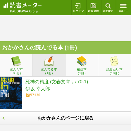
ログイン
新規登録
本を探
おかか
さんの読んでる本 (1冊)
読んだ本
読んでる本
積読本
読みたい本
（83冊）
（1冊）
（1冊）
（18冊）
死神の精度 (文春文庫 い 70-1)
伊坂 幸太郎
57130
おかかさんのページに戻る