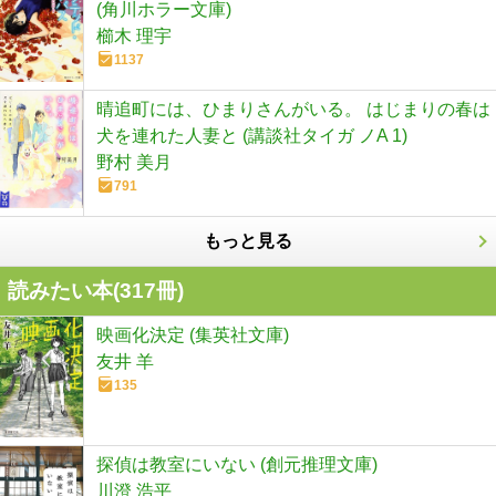
(角川ホラー文庫)
櫛木 理宇
1137
晴追町には、ひまりさんがいる。 はじまりの春は
犬を連れた人妻と (講談社タイガ ノA 1)
野村 美月
791
もっと見る
読みたい本(
317
冊)
映画化決定 (集英社文庫)
友井 羊
135
探偵は教室にいない (創元推理文庫)
川澄 浩平