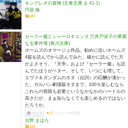
キングレオの冒険 (文春文庫 ま 41-1)
円居 挽
481
セーラー服とシャーロキエンヌ 穴井戸栄子の華麗
なる事件簿 (角川文庫)
ホームズのオマージュ作品。勧めに従いホームズ
4篇を読んでから読んでみた。確かに読んでた方
がよさそう。『天帝』および『セーラー服』も読
んでたほうがベター。そして、いつにも増して、
エヴァ＆ガンダムのネタ（台詞）の応酬が凄かっ
た。ガルパン劇場版ネタまで。100％楽しむなら
これらの視聴も必要というなかなかのハードルの
高さだが、まぁ知らなくても楽しめるのではない
だろうか。
★12
コメントする(
0
)
ナイス
古野 まほろ
185