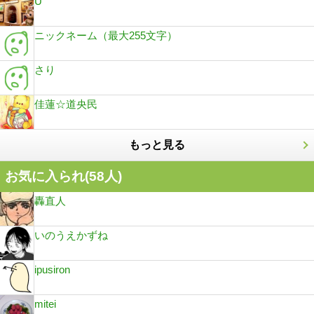
U
ニックネーム（最大255文字）
さり
佳蓮☆道央民
もっと見る
お気に入られ(
58
人)
轟直人
いのうえかずね
ipusiron
mitei