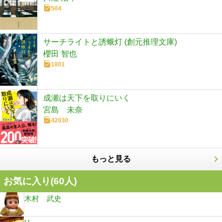
504
サーチライトと誘蛾灯 (創元推理文庫)
櫻田 智也
1801
成瀬は天下を取りにいく
宮島 未奈
42030
もっと見る
お気に入り(
60
人)
木村 武史