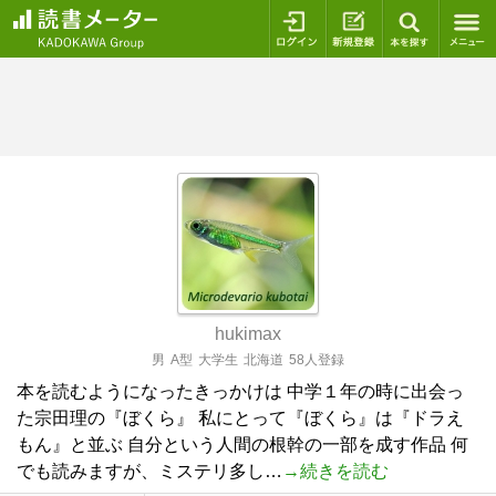
ログイン
新規登録
本を探
hukimax
男
A型
大学生
北海道
58人登録
本を読むようになったきっかけは 中学１年の時に出会っ
た宗田理の『ぼくら』 私にとって『ぼくら』は『ドラえ
もん』と並ぶ 自分という人間の根幹の一部を成す作品 何
でも読みますが、ミステリ多し…
→続きを読む