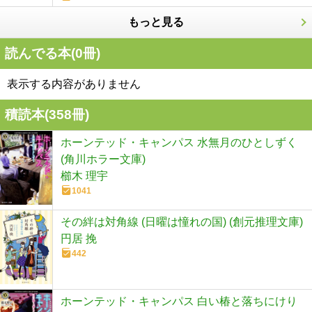
もっと見る
読んでる本(
0
冊)
表示する内容がありません
積読本(
358
冊)
ホーンテッド・キャンパス 水無月のひとしずく
(角川ホラー文庫)
櫛木 理宇
1041
その絆は対角線 (日曜は憧れの国) (創元推理文庫)
円居 挽
442
ホーンテッド・キャンパス 白い椿と落ちにけり