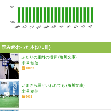
371
370
7/24
7/30
8/5
7/20
7/26
8/1
8/7
7/22
7/28
8/3
8/9
読み終わった本(
371
冊)
ふたりの距離の概算 (角川文庫)
米澤 穂信
18867
いまさら翼といわれても (角川文庫)
米澤 穂信
5633