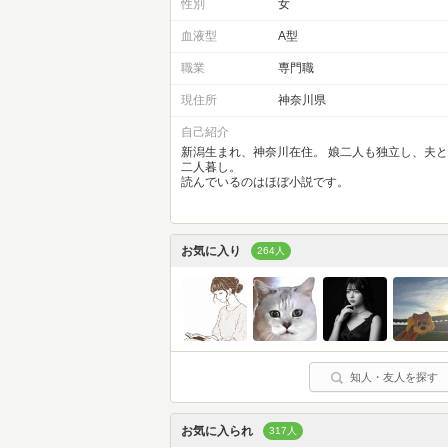
性別
女
血液型
A型
職業
専門職
現住所
神奈川県
自己紹介
新潟生まれ、神奈川在住。 娘二人も独立し、夫と
二人暮し。
読んでいるのはほぼ小説です。
お気に入り
264人
知人・友人を探す
お気に入られ
317人