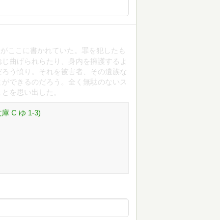
訳がここに書かれていた。罪を犯したも
捻じ曲げられらたり、身内を擁護するよ
だろう憤り。それを被害者、その遺族な
とができるのだろう。全く無駄のないス
ことを思い出した。
C ゆ 1-3)