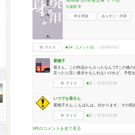
久坂部 羊
本を登録
あらすじ・内容
ナイス
★54
コメント(
3
)
2026/07/13
菜穂子
母さん、この作品から入ったなんて‼️この後の
言ったら言い過ぎかもしれないけれど、予想
ナイス
★3
07/13 20:56
いつでも母さん
菜穂子さん;こんばんは。分かります。その気持ち
ナイス
★2
07/13 21:06
3件のコメントを全て見る