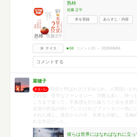
熟柿
佐藤 正午
本を登録
あらすじ・内容
ナイス
★68
コメント(
0
)
2026/06/04
菜穂子
羽虫と呼ばれさげすめられ、人間扱いさ
ネタバレ
される。苦手なファンタジー、字数も多い。持つ
ころまで違って、不条理を打ち破ろうと目を見開
会派の作品が続いていたけれどファンタジー色に
された感じ。過去からの今、未来を示唆し、見極
れる作品だった。
彼らは世界にはなればなれに立って