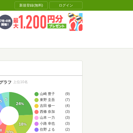
新規登録(無料)
ログイン
グラフ
上位10名
山崎 豊子
(9)
5
東野 圭吾
(7)
5
24
%
吉田 修一
(4)
西條 奈加
(3)
山本 一力
(3)
小路 幸也
(3)
18
%
住野 よる
(2)
8
10
%