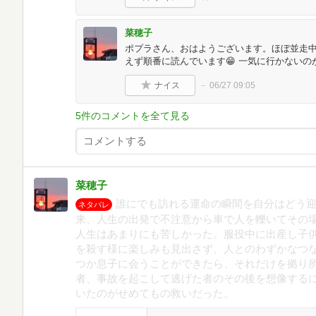
菜穂子
ポプラさん、おはようございます。ほぼ並走
えず順番に読んでいます😁 一気に行かないのが
ナイス
06/27 09:05
5件のコメントを全て見る
菜穂子
誰にでも訪れる運命の瞬間を自分はどう
ネタバレ
来、人生の出発で不注意から車で人を轢いてその
人生はあまりにも苦しかった。服役中に出産し子
を殺す様に楽しみも見出さず、人とのわずかなつ
つか息子に会うことができたら、それだけを拠り
者、事故を起こして逃げた者のその後を想像する
いたのがせめてもの救いだった。