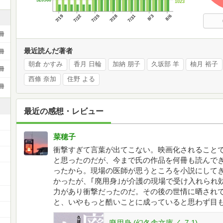
320960
1023
7/19
7/22
7/25
7/28
7/31
8/3
8/6
冊
最近読んだ著者
冊
朝倉 かすみ
香月 日輪
加納 朋子
久坂部 羊
柚月 裕子
冊
西條 奈加
住野 よる
冊
最近の感想・レビュー
菜穂子
衝撃すぎて言葉が出てこない。映画化されること
と思ったのだが、今まで氏の作品を何冊も読んで
ー
ったから。現場の医師が思うところを小説にして
かったが、｢廃用身｣が介護の現場で受け入れられ
力があり衝撃だったのだ。その後の世情に晒されて
と、いやもっと酷いことに成っていると思わず目
廃用身 (幻冬舎文庫 く 7-1)