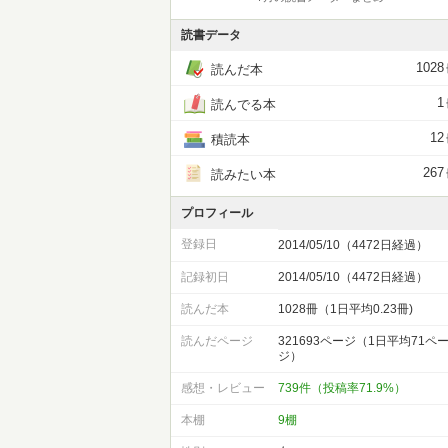
読書データ
1028
読んだ本
1
読んでる本
12
積読本
267
読みたい本
プロフィール
登録日
2014/05/10（4472日経過）
記録初日
2014/05/10（4472日経過）
読んだ本
1028冊（1日平均0.23冊)
読んだページ
321693ページ（1日平均71ペ
ジ）
感想・レビュー
739件（投稿率71.9%）
本棚
9棚