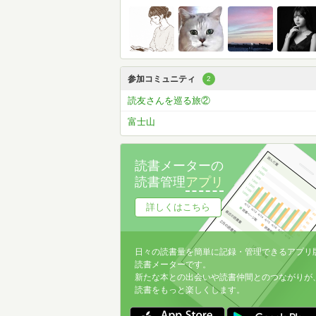
参加コミュニティ
2
読友さんを巡る旅②
富士山
読書メーターの
読書管理
アプリ
詳しくはこちら
日々の読書量を簡単に記録・管理できるアプリ
読書メーターです。
新たな本との出会いや読書仲間とのつながりが
読書をもっと楽しくします。