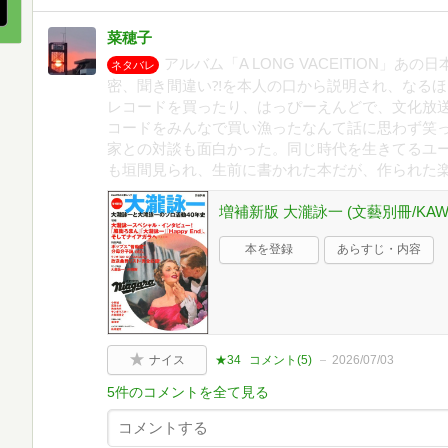
菜穂子
アルバム「A LONG VACEITION」
ネタバレ
密、聞き間違い⁈を本人の口から説明され、なる
レコードを買ったり、はっぴーえんどで、文化放送
コードをみんなで買い漁ったなんて話に思わず笑
家との対談も面白かった。同じ時代を生きてるユ
も垣間見られ、生前に書かれた本だが、作られた
増補新版 大瀧詠一 (文藝別冊/KAW
本を登録
あらすじ・内容
ナイス
★34
コメント(
5
)
2026/07/03
5件のコメントを全て見る