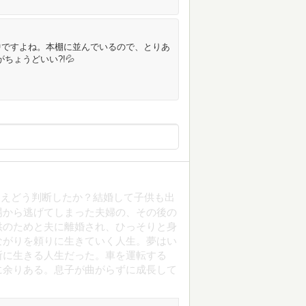
中ですよね。本棚に並んでいるので、とりあ
ちょうどいい?!💦
迎えどう判断したか？結婚して子供も出
場から逃げてしまった夫婦の、その後の
供のためと夫に離婚され、ひっそりと身
ながりを頼りに生きていく人生。夢はい
所に生きる人生だった。車を運転する
に余りある。息子が曲がらずに成長して