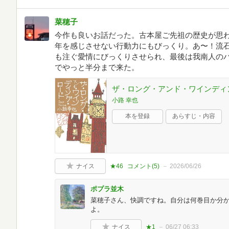
菜穂子
今作も良いお話だった。古本屋ご先祖の歴史が思
年を感じさせない行動力にもびっくり。あ〜！流
も注ぐ愛情にびっくりさせられ、最後は我南人の
でやっと半分まで来た。
ザ・ロング・アンド・ワインディ
小路 幸也
本を登録
あらすじ・内容
ナイス
★46
コメント(
5
)
2026/06/26
ポプラ並木
菜穂子さん、快調ですね。自分は何巻目か分
よ。
ナイス
★1
06/27 06:33