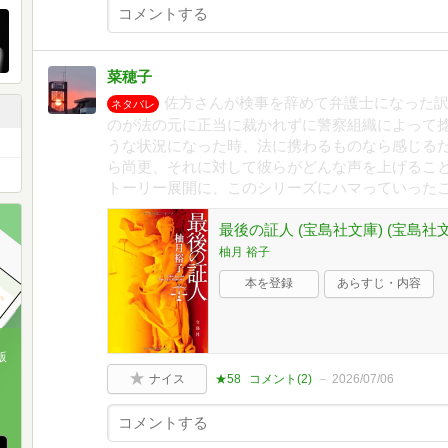
菜穂子
佐方さんが検事を辞めて弁護士になった
ネタバレ
のが法の元に正当に裁かれずに警察組織によって
うな状況になった時、法に携わるものなら感じる
ら尚更、それに対して彼らがどんな声を上げるこ
トーリー展開に、このシリーズにハマっていった
最後の証人 (宝島社文庫) (宝島社文庫 
柚月 裕子
本を登録
あらすじ・内容
版
ナイス
★58
コメント(
2
)
2026/07/06
、