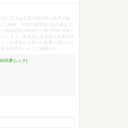
あの日本語と思えぬ言葉や魅力的な歌声の秘
ほどと納得。中学の修学旅行先の東京で
の収録直前の晴海で一枚10円の洋楽レ
ってしまう。真面目な音楽論も音楽評論
ーミンが洋楽から受けた影響と同じもの
楽曲も歌声もいまだに色褪せない。
ADE夢ムック)