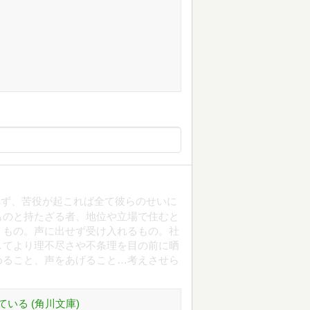
れず、苦役が起これば全て彼らのせいに
ものと持たざる者、地位や立場で住むと
くもの。声に出せず受け入れるもの。社
してより理不尽さや不条理を目の前に晒
めること、声をあげること…考えさせら
いる (角川文庫)