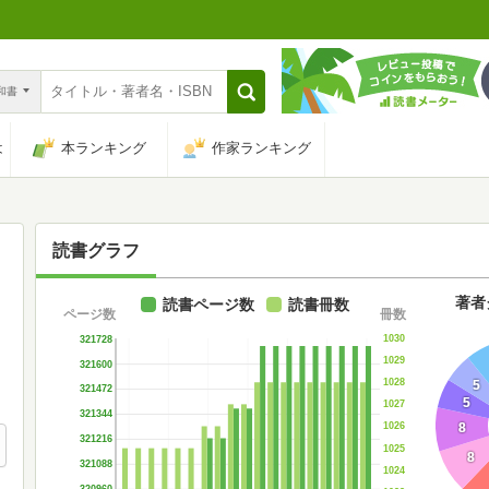
n和書
は
本ランキング
作家ランキング
読書グラフ
著者
読書ページ数
読書冊数
ページ数
冊数
1030
321728
1029
321600
1028
5
321472
5
1027
321344
1026
8
321216
1025
8
321088
1024