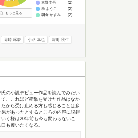
東野圭吾
(2)
群 ようこ
(2)
もっと見る
朝倉 かすみ
(2)
岡崎 琢磨
小路 幸也
深町 秋生
で氏の小説デビュー作品を読んでみたい
きて、これほど衝撃を受けた作品はなか
きたから受け止める方も感じることは多
効果があったとするところの内容に説得
いく様は20年前も今も変わらないこ
も口も覆いたくなる。