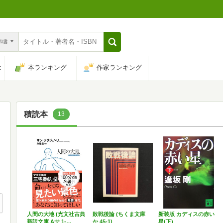
n和書
は
本ランキング
作家ランキング
積読本
13
人間の大地 (光文社古典
敗戦後論 (ちくま文庫
新装版 カディスの赤い
新訳文庫 Aサ 1-…
か 45-1)
星(下)