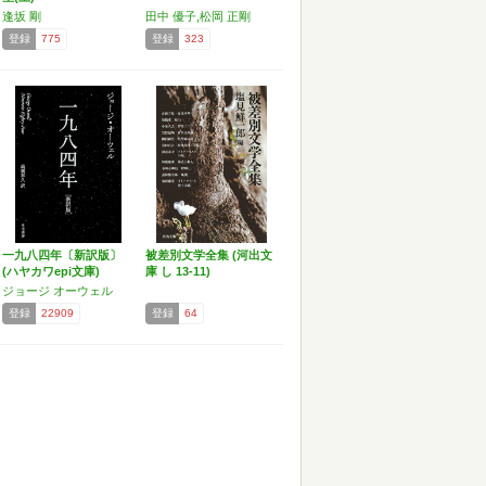
逢坂 剛
田中 優子,松岡 正剛
登録
775
登録
323
一九八四年〔新訳版〕
被差別文学全集 (河出文
(ハヤカワepi文庫)
庫 し 13-11)
ジョージ オーウェル
登録
22909
登録
64