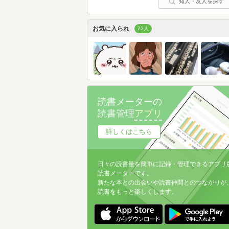
知人・友人を探す
お気に入られ
72人
読書メーターの
読書管理
アプリ
詳しくはこちら
日々の読書量を簡単に記録・管理できるアプリ
読書メーターです。
新たな本との出会いや読書仲間とのつながりが
読書をもっと楽しくします。