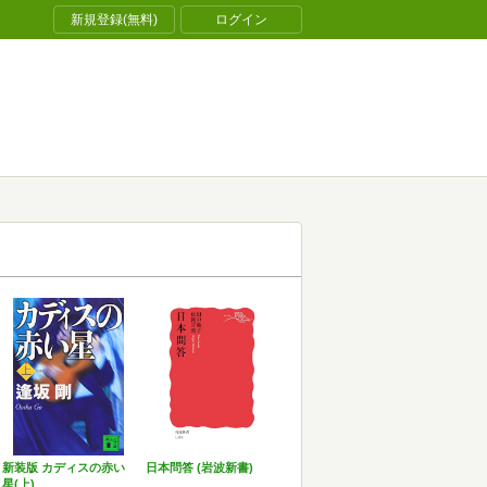
新規登録(無料)
ログイン
新装版 カディスの赤い
日本問答 (岩波新書)
星(上)