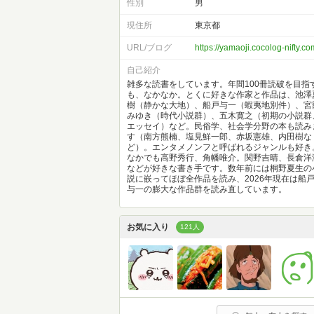
性別
男
現住所
東京都
URL/ブログ
https://yamaoji.cocolog-nifty.co
自己紹介
雑多な読書をしています。年間100冊読破を目指
も、なかなか。とくに好きな作家と作品は、池澤
樹（静かな大地）、船戸与一（蝦夷地別件）、宮
みゆき（時代小説群）、五木寛之（初期の小説群
エッセイ）など。民俗学、社会学分野の本も読み
す（南方熊楠、塩見鮮一郎、赤坂憲雄、内田樹な
ど）。エンタメノンフと呼ばれるジャンルも好き
なかでも高野秀行、角幡唯介。関野吉晴、長倉洋
などが好きな書き手です。数年前には桐野夏生の
説に嵌ってほぼ全作品を読み、2026年現在は船
与一の膨大な作品群を読み直しています。
お気に入り
121人