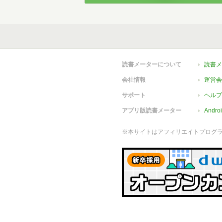
読書メーターについて
読書メ
会社情報
運営会
サポート
ヘルプ
アプリ版読書メーター
Andr
※本サイトはアフィリエイトプログ