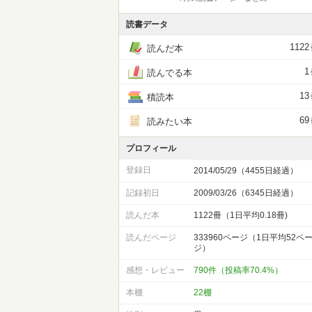
読書データ
1122
読んだ本
1
読んでる本
13
積読本
69
読みたい本
プロフィール
登録日
2014/05/29（4455日経過）
記録初日
2009/03/26（6345日経過）
読んだ本
1122冊（1日平均0.18冊)
読んだページ
333960ページ（1日平均52ペ
ジ）
感想・レビュー
790件（投稿率70.4%）
本棚
22棚