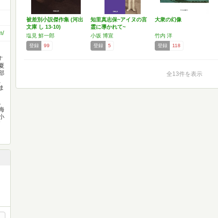
被差別小説傑作集 (河出
知里真志保~アイヌの言
大衆の幻像
文庫 し 13-10)
霊に導かれて~
m/
塩見 鮮一郎
小坂 博宣
竹内 洋
登録
99
登録
5
登録
118
す
夏
部
全13件を表示
、
ま
。
海
小
戸