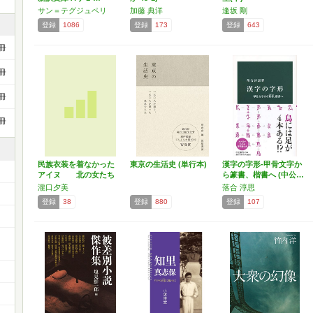
サン＝テグジュペリ
加藤 典洋
逢坂 剛
登録
1086
登録
173
登録
643
冊
冊
冊
冊
民族衣装を着なかった
東京の生活史 (単行本)
漢字の字形-甲骨文字か
アイヌ 北の女たち
ら篆書、楷書へ (中公…
から…
瀧口夕美
落合 淳思
登録
38
登録
880
登録
107
ー