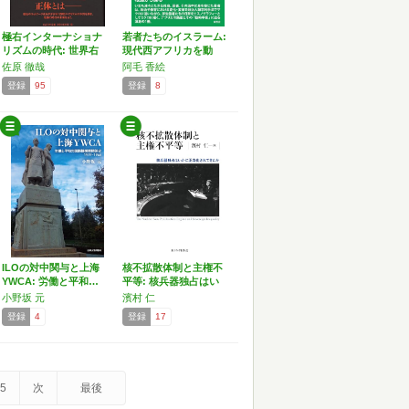
極右インターナショナ
若者たちのイスラーム:
リズムの時代: 世界右
現代西アフリカを動
傾…
か…
佐原 徹哉
阿毛 香絵
登録
95
登録
8
ILOの対中関与と上海
核不拡散体制と主権不
YWCA: 労働と平和…
平等: 核兵器独占はい
か…
小野坂 元
濱村 仁
登録
4
登録
17
5
次
最後