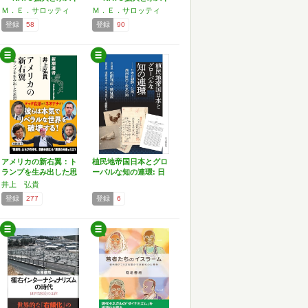
冷戦秩…
冷戦秩…
Ｍ．Ｅ．サロッティ
Ｍ．Ｅ．サロッティ
登録
58
登録
90
アメリカの新右翼：ト
植民地帝国日本とグロ
ランプを生み出した思
ーバルな知の連環: 日
想家…
本…
井上 弘貴
登録
277
登録
6