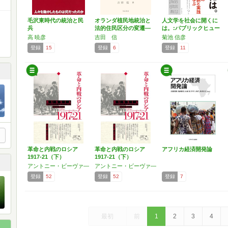
毛沢東時代の統治と民
オランダ植民地統治と
人文学を社会に開くに
兵
法的住民区分の変遷―
は。:パブリックヒュー
国籍…
マ…
高 暁彦
吉田 信
菊池 信彦
登録
15
登録
6
登録
11
革命と内戦のロシア
革命と内戦のロシア
アフリカ経済開発論
1917-21（下）
1917-21（下）
アントニー・ビーヴァ―
アントニー・ビーヴァ―
登録
52
登録
52
登録
7
最初
前
1
2
3
4