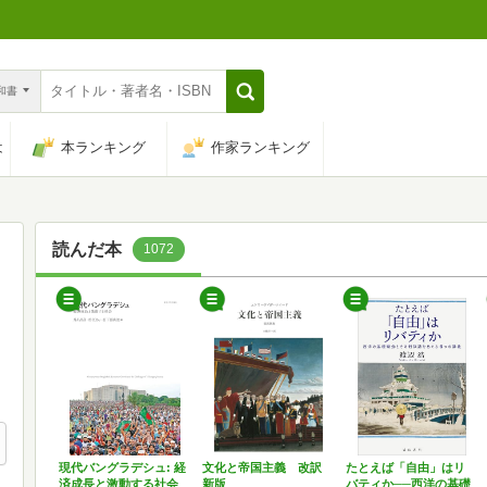
n和書
は
本ランキング
作家ランキング
読んだ本
1072
現代バングラデシュ: 経
文化と帝国主義 改訳
たとえば「自由」はリ
済成長と激動する社会
新版
バティか──西洋の基礎