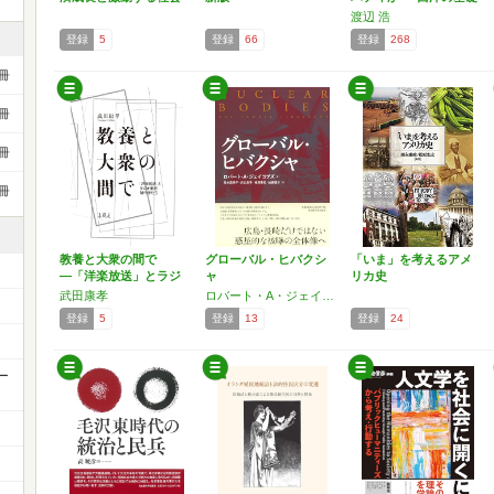
概…
渡辺 浩
登録
5
登録
66
登録
268
冊
冊
冊
冊
教養と大衆の間で
グローバル・ヒバクシ
「いま」を考えるアメ
―「洋楽放送」とラジ
ャ
リカ史
オ番組制…
武田康孝
ロバート・A・ジェイコブズ
登録
5
登録
13
登録
24
ー