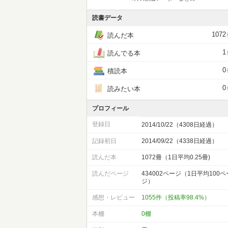
読書データ
1072
読んだ本
1
読んでる本
0
積読本
0
読みたい本
プロフィール
登録日
2014/10/22（4308日経過）
記録初日
2014/09/22（4338日経過）
読んだ本
1072冊（1日平均0.25冊)
読んだページ
434002ページ（1日平均100ペ
ジ）
感想・レビュー
1055件（投稿率98.4%）
本棚
0棚