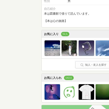
性別
男
自己紹介
本は図書館で借りて読んでいます。
【本は心の旅路】
お気に入り
52人
知人・友人を探す
お気に入られ
142人